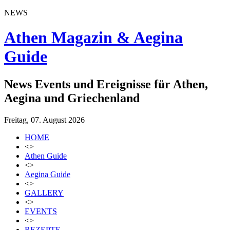
NEWS
Athen Magazin & Aegina
Guide
News Events und Ereignisse für Athen,
Aegina und Griechenland
Freitag, 07. August 2026
HOME
<>
Athen Guide
<>
Aegina Guide
<>
GALLERY
<>
EVENTS
<>
REZEPTE