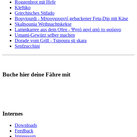
Roggenbrot mit Hefe
Kleftiko
Griechisches Stifado
Bouyiourdi - Μπουγιουρντί gebackener Feta-Dip mit Käse
Skaltsounia Weihnachtskekse
Lammkarree aus dem Ofen - Ψητό αρνί από το φούρνο
Umami-Gewürz selber machen
Dorade vom Grill - Tsipoura sti skara
Senfzucchini
Buche hier deine Fähre mit
Internes
Downloads
Feedback
Impressum