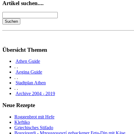
Artikel suchen....
Übersicht Themen
Athen Guide
. .
Aegina Guide
. .
Stadtplan Athen
. .
Archive 2004 - 2019
Neue Rezepte
Roggenbrot mit Hefe
Kleftiko
Griechisches Stifado
Bouyiourdi - Μπουγιουρντί gebackener Feta-Dip mit Käse