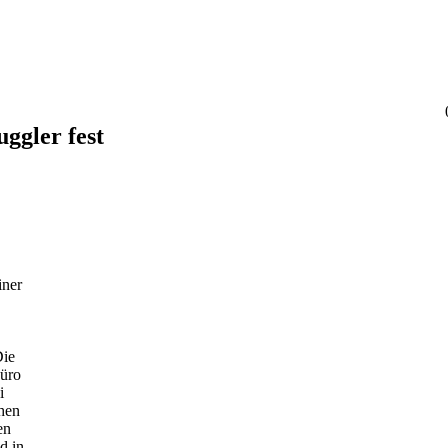
ggler fest
iner
Die
büro
i
chen
en
d in