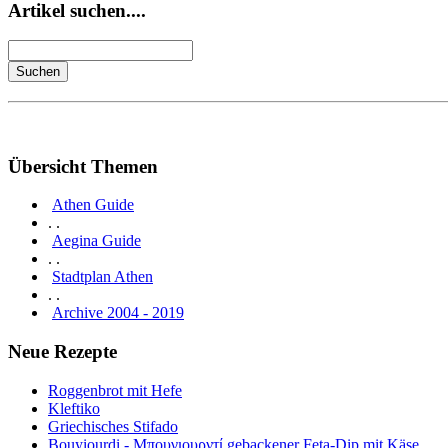
Artikel suchen....
Übersicht Themen
Athen Guide
. .
Aegina Guide
. .
Stadtplan Athen
. .
Archive 2004 - 2019
Neue Rezepte
Roggenbrot mit Hefe
Kleftiko
Griechisches Stifado
Bouyiourdi - Μπουγιουρντί gebackener Feta-Dip mit Käse