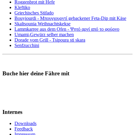
Roggenbrot mit Hefe
Kleftiko
Griechisches Stifado
Bouyiourdi - Μπουγιουρντί gebackener Feta-Dip mit Käse
Skaltsounia Weihnachtskekse
Lammkarree aus dem Ofen - Ψητό αρνί από το φούρνο
Umami-Gewürz selber machen
Dorade vom Grill - Tsipoura sti skara
Senfzucchini
Buche hier deine Fähre mit
Internes
Downloads
Feedback
Impressum