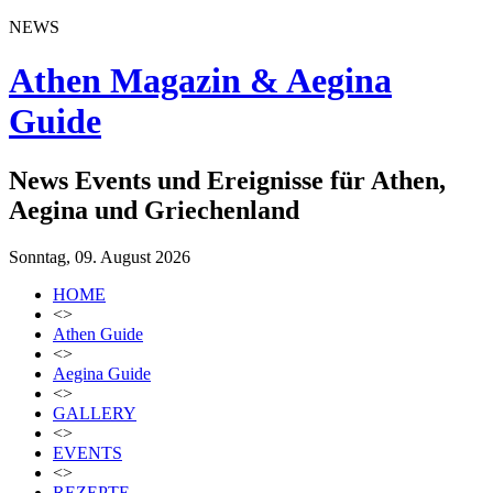
NEWS
Athen Magazin & Aegina
Guide
News Events und Ereignisse für Athen,
Aegina und Griechenland
Sonntag, 09. August 2026
HOME
<>
Athen Guide
<>
Aegina Guide
<>
GALLERY
<>
EVENTS
<>
REZEPTE