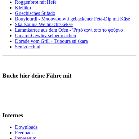
Roggenbrot mit Hefe
Kleftiko
Griechisches Stifado
Bouyiourdi - Μπουγιουρντί gebackener Feta-Dip mit Käse
Skaltsounia Weihnachtskekse
Lammkarree aus dem Ofen - Ψητό αρνί από το φούρνο
Umami-Gewürz selber machen
Dorade vom Grill - Tsipoura sti skara
Senfzucchini
Buche hier deine Fähre mit
Internes
Downloads
Feedback
Impressum