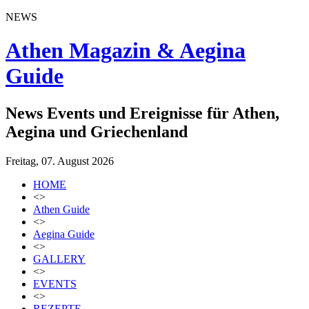
NEWS
Athen Magazin & Aegina
Guide
News Events und Ereignisse für Athen,
Aegina und Griechenland
Freitag, 07. August 2026
HOME
<>
Athen Guide
<>
Aegina Guide
<>
GALLERY
<>
EVENTS
<>
REZEPTE