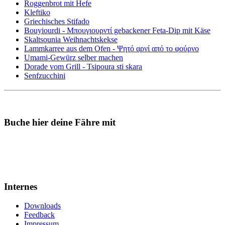
Roggenbrot mit Hefe
Kleftiko
Griechisches Stifado
Bouyiourdi - Μπουγιουρντί gebackener Feta-Dip mit Käse
Skaltsounia Weihnachtskekse
Lammkarree aus dem Ofen - Ψητό αρνί από το φούρνο
Umami-Gewürz selber machen
Dorade vom Grill - Tsipoura sti skara
Senfzucchini
Buche hier deine Fähre mit
Internes
Downloads
Feedback
Impressum