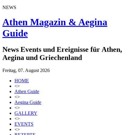
NEWS
Athen Magazin & Aegina
Guide
News Events und Ereignisse für Athen,
Aegina und Griechenland
Freitag, 07. August 2026
HOME
<>
Athen Guide
<>
Aegina Guide
<>
GALLERY
<>
EVENTS
<>
REZEPTE