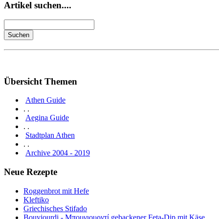
Artikel suchen....
Übersicht Themen
Athen Guide
. .
Aegina Guide
. .
Stadtplan Athen
. .
Archive 2004 - 2019
Neue Rezepte
Roggenbrot mit Hefe
Kleftiko
Griechisches Stifado
Bouyiourdi - Μπουγιουρντί gebackener Feta-Dip mit Käse