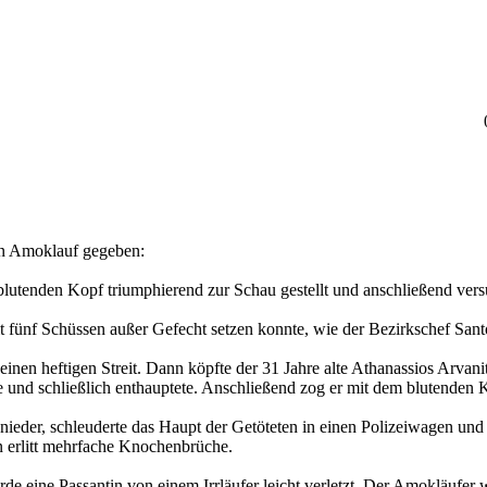
gen Amoklauf gegeben:
n blutenden Kopf triumphierend zur Schau gestellt und anschließend vers
it fünf Schüssen außer Gefecht setzen konnte, wie der Bezirkschef Sant
en heftigen Streit. Dann köpfte der 31 Jahre alte Athanassios Arvani
te und schließlich enthauptete. Anschließend zog er mit dem blutenden
nieder, schleuderte das Haupt der Getöteten in einen Polizeiwagen und
n erlitt mehrfache Knochenbrüche.
de eine Passantin von einem Irrläufer leicht verletzt. Der Amokläufe