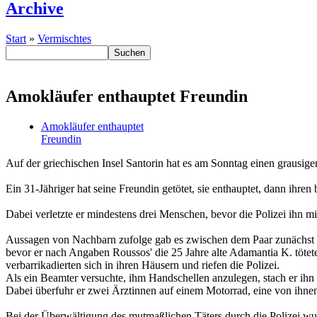
Archive
Start
»
Vermischtes
Amokläufer enthauptet Freundin
Amokläufer enthauptet
Freundin
Auf der griechischen Insel Santorin hat es am Sonntag einen grausi
Ein 31-Jähriger hat seine Freundin getötet, sie enthauptet, dann ihre
Dabei verletzte er mindestens drei Menschen, bevor die Polizei ihn m
Aussagen von Nachbarn zufolge gab es zwischen dem Paar zunächst ein
bevor er nach Angaben Roussos' die 25 Jahre alte Adamantia K. töte
verbarrikadierten sich in ihren Häusern und riefen die Polizei.
Als ein Beamter versuchte, ihm Handschellen anzulegen, stach er ihn 
Dabei überfuhr er zwei Ärztinnen auf einem Motorrad, eine von ihne
Bei der Überwältigung des mutmaßlichen Täters durch die Polizei wur