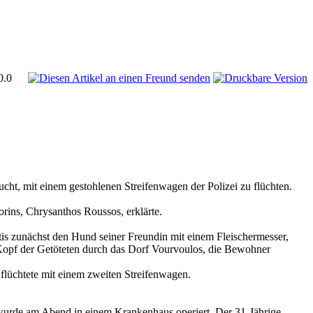
0.0
ucht, mit einem gestohlenen Streifenwagen der Polizei zu flüchten.
orins, Chrysanthos Roussos, erklärte.
tis zunächst den Hund seiner Freundin mit einem Fleischermesser,
 Kopf der Getöteten durch das Dorf Vourvoulos, die Bewohner
 flüchtete mit einem zweiten Streifenwagen.
r wurde am Abend in einem Krankenhaus operiert. Der 31-Jährige