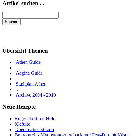
Artikel suchen....
Übersicht Themen
Athen Guide
. .
Aegina Guide
. .
Stadtplan Athen
. .
Archive 2004 - 2019
Neue Rezepte
Roggenbrot mit Hefe
Kleftiko
Griechisches Stifado
Bouyiourdi - Μπουγιουρντί gebackener Feta-Dip mit Käse