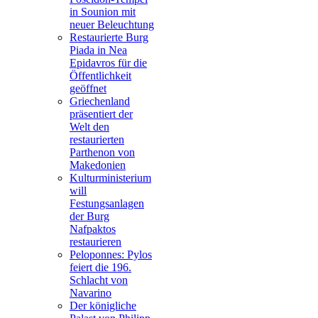
in Sounion mit
neuer Beleuchtung
Restaurierte Burg
Piada in Nea
Epidavros für die
Öffentlichkeit
geöffnet
Griechenland
präsentiert der
Welt den
restaurierten
Parthenon von
Makedonien
Kulturministerium
will
Festungsanlagen
der Burg
Nafpaktos
restaurieren
Peloponnes: Pylos
feiert die 196.
Schlacht von
Navarino
Der königliche