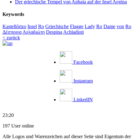
Der griechische Tempel von Aphaia auf der Insel Aegina
Keywords
Kastellórizo
Insel
Ro
Griechische
Flagge
Lady
Ro
Dame
von
Ro
Δέσποινα
Αχλαδιώτη
Despina
Achladioti
< zurück
Facebook
Instagram
LinkedIN
23:20
197 User online
Alle Logos und Warenzeichen auf dieser Seite sind Eigentum der