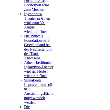
Dichters Zisis
Economou wird
zum Museum
Lycabettus-
Theater in Athen
wird zum 30.
August
wiedereröffnet
Die Prince's
Foundation berät
Griechenland bei
der Neugestaltung
des Tatoi-
Anwesens
Athens berühmtes
Lykavittos-Theater
wird im Herbst
wiedereröffnet
Spinalonga
Leprazentrum soll
in
Ausstellungsfläche
umgewandelt
werden
Die