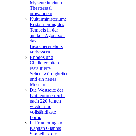
Mykene in einen
Theatersaal
umwandeln
Kulturministerium:
Restaurierung des
Tempels in der
antiken Agora soll
das
Besuchererlebnis
verbessern
Rhodos und
Chalki erhalten
restaurierte
Sehenswürdigkeiten
und ein neues
Museum
Die Westseite des
Parthenon erreicht
nach 220 Jahren
wieder ihre
vollständigste
Form.
In Erinnerung an
Kapitän Giannis
Skopelitis, die