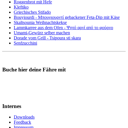
Roggenbrot mit Hefe
Kleftiko
Griechisches Stifado
Bouyiourdi - Μπουγιουρντί gebackener Feta-Dip mit Käse
Skaltsounia Weihnachtskekse
Lammkarree aus dem Ofen - Ψητό αρνί από το φούρνο
Umami-Gewürz selber machen
Dorade vom Grill - Tsipoura sti skara
Senfzucchini
Buche hier deine Fähre mit
Internes
Downloads
Feedback
Impressum