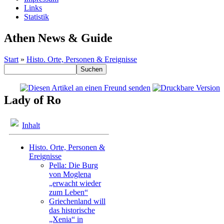
Links
Statistik
Athen News & Guide
Start
»
Histo. Orte, Personen & Ereignisse
Lady of Ro
Inhalt
Histo. Orte, Personen &
Ereignisse
Pella: Die Burg
von Moglena
„erwacht wieder
zum Leben“
Griechenland will
das historische
„Xenia“ in