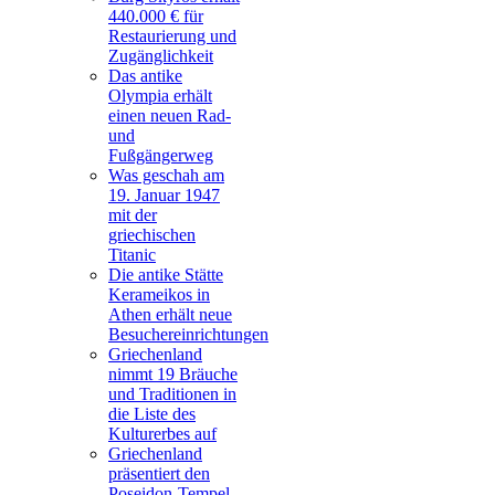
440.000 € für
Restaurierung und
Zugänglichkeit
Das antike
Olympia erhält
einen neuen Rad-
und
Fußgängerweg
Was geschah am
19. Januar 1947
mit der
griechischen
Titanic
Die antike Stätte
Kerameikos in
Athen erhält neue
Besuchereinrichtungen
Griechenland
nimmt 19 Bräuche
und Traditionen in
die Liste des
Kulturerbes auf
Griechenland
präsentiert den
Poseidon-Tempel