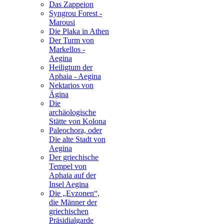
Das Zappeion
Syngrou Forest -
Marousi
Die Plaka in Athen
Der Turm von
Markellos -
Aegina
Heiligtum der
Aphaia - Aegina
Nektarios von
Ägina
Die
archäologische
Stätte von Kolona
Paleochora, oder
Die alte Stadt von
Aegina
Der griechische
Tempel von
Aphaia auf der
Insel Aegina
Die „Evzonen“,
die Männer der
griechischen
Präsidialgarde