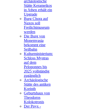
archäologische
Stätte Kerameikos
in Athen erhält ein
Upgrade
Burg Chora auf
Naxos soll
Freilichtmuseum
werden
Die Burg von
Monemvasia
bekommt eine
Seilbahn
Kulturministerium:
Schloss Mystras
auf dem
Peloponnes bis
2025 vollständig
zugänglich
Archäologische
Stätte des antiken
Korinth
Geburtshaus von
Theodoros
Kolokotronis
Der Pnyx -