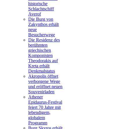
historische
Schlachtschiff
Averof
Die Burg von
Zakynthos erhält
neue
Besucherwege
Die Residenz des
berühmten
griechischen
Komponisten
Theodorakis auf
Kreta erhält
Denkmalstatus
Akropolis öffnet
verborgene Wege
und eröffnet neuen
Souvenirladen
Athener
Epidaurus-Festival
feiert 70 Jahre mit
lebendigem,
globalem
Programm
Burg Skyros erhält