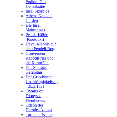
Podium Der
Demokratie
Insel Skorpios
Athens National
Garden
Die Insel
Makronisos
Peania-Höhle
(Koutouki)
Davelis-Höhle auf
dem Pendeli-Berg
Gouverneur
Kapodistrias und
die Kartoffeln
Das Sokrates
Gefängnis
Der Griechische
Unabhängigkeitstag
- 25.3.1821
Theater of
Dionysos
Eleuthereus
Odeon des
Herodes Atticos
Turm der Winde