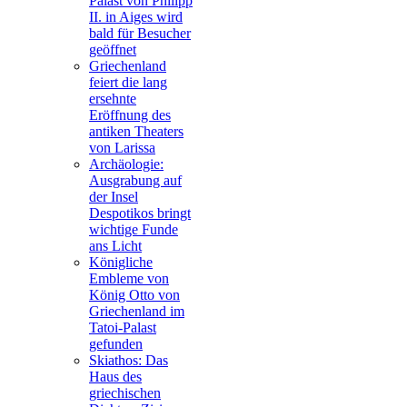
Palast von Philipp
II. in Aiges wird
bald für Besucher
geöffnet
Griechenland
feiert die lang
ersehnte
Eröffnung des
antiken Theaters
von Larissa
Archäologie:
Ausgrabung auf
der Insel
Despotikos bringt
wichtige Funde
ans Licht
Königliche
Embleme von
König Otto von
Griechenland im
Tatoi-Palast
gefunden
Skiathos: Das
Haus des
griechischen