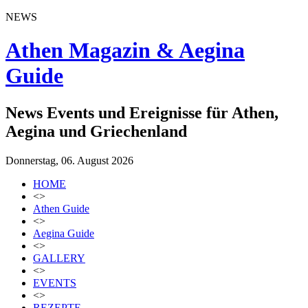
NEWS
Athen Magazin & Aegina
Guide
News Events und Ereignisse für Athen,
Aegina und Griechenland
Donnerstag, 06. August 2026
HOME
<>
Athen Guide
<>
Aegina Guide
<>
GALLERY
<>
EVENTS
<>
REZEPTE