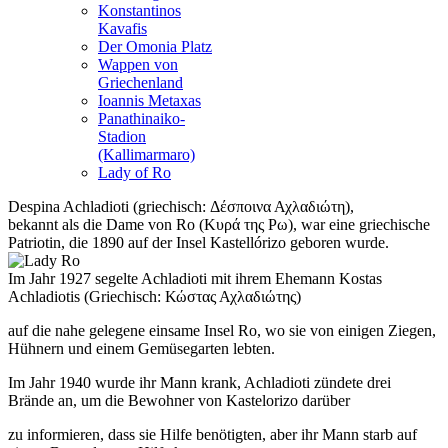
Konstantinos
Kavafis
Der Omonia Platz
Wappen von
Griechenland
Ioannis Metaxas
Panathinaiko-
Stadion
(Kallimarmaro)
Lady of Ro
Despina Achladioti (griechisch: Δέσποινα Αχλαδιώτη),
bekannt als die Dame von Ro (Κυρά της Ρω), war eine griechische
Patriotin, die 1890 auf der Insel Kastellórizo geboren wurde.
Im Jahr 1927 segelte Achladioti mit ihrem Ehemann Kostas
Achladiotis (Griechisch: Κώστας Αχλαδιώτης)
auf die nahe gelegene einsame Insel Ro, wo sie von einigen Ziegen,
Hühnern und einem Gemüsegarten lebten.
Im Jahr 1940 wurde ihr Mann krank, Achladioti zündete drei
Brände an, um die Bewohner von Kastelorizo ​​darüber
zu informieren, dass sie Hilfe benötigten, aber ihr Mann starb auf