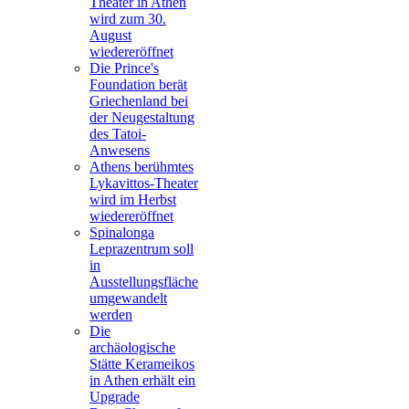
Theater in Athen
wird zum 30.
August
wiedereröffnet
Die Prince's
Foundation berät
Griechenland bei
der Neugestaltung
des Tatoi-
Anwesens
Athens berühmtes
Lykavittos-Theater
wird im Herbst
wiedereröffnet
Spinalonga
Leprazentrum soll
in
Ausstellungsfläche
umgewandelt
werden
Die
archäologische
Stätte Kerameikos
in Athen erhält ein
Upgrade