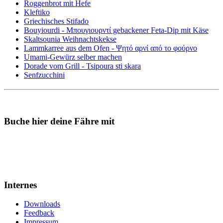
Roggenbrot mit Hefe
Kleftiko
Griechisches Stifado
Bouyiourdi - Μπουγιουρντί gebackener Feta-Dip mit Käse
Skaltsounia Weihnachtskekse
Lammkarree aus dem Ofen - Ψητό αρνί από το φούρνο
Umami-Gewürz selber machen
Dorade vom Grill - Tsipoura sti skara
Senfzucchini
Buche hier deine Fähre mit
Internes
Downloads
Feedback
Impressum