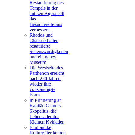
Restaurierung des
Tempels in der
antiken Agora soll
das
Besuchererlebnis
verbessern
Rhodos und
Chalki erhalten
restaurierte
Sehenswürdigkeiten
und ein neues
Museum
Die Westseite des
Parthenon erreicht
nach 220 Jahren
wieder ihre
vollständigste
Form.
In Erinnerung an
Kapitän Giannis
Skopelitis, die
Lebensader der
Kleinen Kykladen
Fünf antike
Kulturgüter kehren