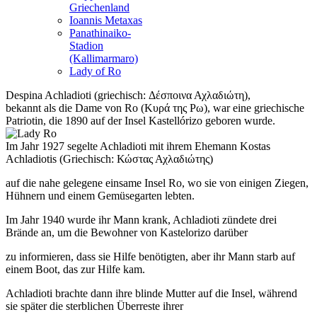
Griechenland
Ioannis Metaxas
Panathinaiko-
Stadion
(Kallimarmaro)
Lady of Ro
Despina
Achladioti (griechisch: Δέσποινα Αχλαδιώτη),
bekannt als die Dame von Ro (Κυρά της Ρω), war eine griechische
Patriotin, die 1890 auf der Insel Kastellórizo geboren wurde.
Im Jahr 1927 segelte Achladioti mit ihrem Ehemann Kostas
Achladiotis (Griechisch: Κώστας Αχλαδιώτης)
auf die nahe gelegene einsame Insel Ro, wo sie von einigen Ziegen,
Hühnern und einem Gemüsegarten lebten.
Im Jahr 1940 wurde ihr Mann krank, Achladioti zündete drei
Brände an, um die Bewohner von Kastelorizo ​​darüber
zu informieren, dass sie Hilfe benötigten, aber ihr Mann starb auf
einem Boot, das zur Hilfe kam.
Achladioti brachte dann ihre blinde Mutter auf die Insel, während
sie später die sterblichen Überreste ihrer