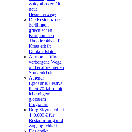
Zakynthos erhält
neue
Besucherwege
Die Residenz des
berühmten
griechischen
Komponisten
Theodorakis auf
Kreta erhält
Denkmalstatus
Akropolis öffnet
verborgene Wege
und eröffnet neuen
Souvenirladen
Athener
Epidaurus-Festival
feiert 70 Jahre mit
lebendigem,
globalem
Programm
Burg Skyros erhält
440.000 € für
Restaurierung und
Zugänglichkeit
Das antike