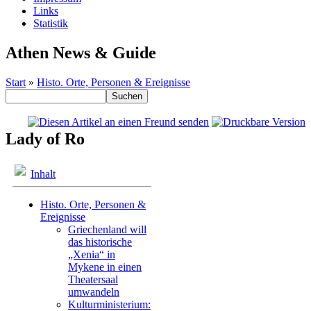
Links
Statistik
Athen News & Guide
Start
»
Histo. Orte, Personen & Ereignisse
Lady of Ro
Inhalt
Histo. Orte, Personen &
Ereignisse
Griechenland will
das historische
„Xenia“ in
Mykene in einen
Theatersaal
umwandeln
Kulturministerium: