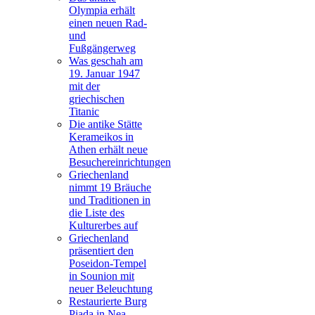
Olympia erhält
einen neuen Rad-
und
Fußgängerweg
Was geschah am
19. Januar 1947
mit der
griechischen
Titanic
Die antike Stätte
Kerameikos in
Athen erhält neue
Besuchereinrichtungen
Griechenland
nimmt 19 Bräuche
und Traditionen in
die Liste des
Kulturerbes auf
Griechenland
präsentiert den
Poseidon-Tempel
in Sounion mit
neuer Beleuchtung
Restaurierte Burg
Piada in Nea