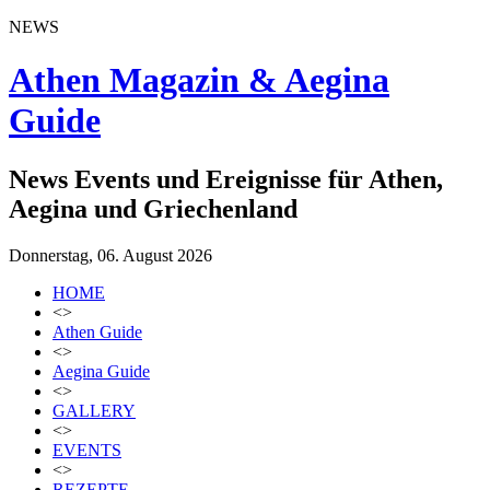
NEWS
Athen Magazin & Aegina
Guide
News Events und Ereignisse für Athen,
Aegina und Griechenland
Donnerstag, 06. August 2026
HOME
<>
Athen Guide
<>
Aegina Guide
<>
GALLERY
<>
EVENTS
<>
REZEPTE