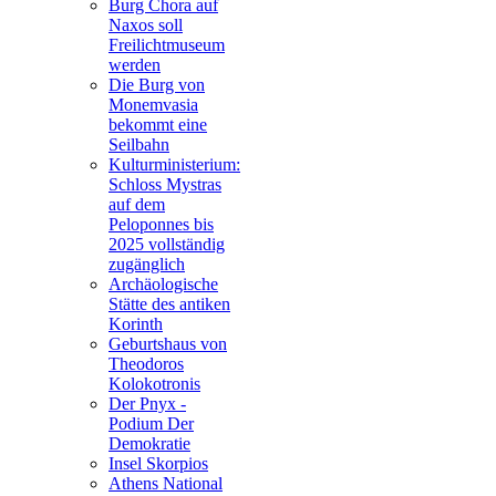
Burg Chora auf
Naxos soll
Freilichtmuseum
werden
Die Burg von
Monemvasia
bekommt eine
Seilbahn
Kulturministerium:
Schloss Mystras
auf dem
Peloponnes bis
2025 vollständig
zugänglich
Archäologische
Stätte des antiken
Korinth
Geburtshaus von
Theodoros
Kolokotronis
Der Pnyx -
Podium Der
Demokratie
Insel Skorpios
Athens National