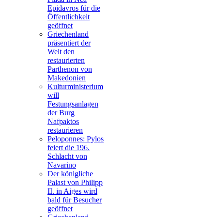
Epidavros für die
Öffentlichkeit
geöffnet
Griechenland
präsentiert der
Welt den
restaurierten
Parthenon von
Makedonien
Kulturministerium
will
Festungsanlagen
der Burg
Nafpaktos
restaurieren
Peloponnes: Pylos
feiert die 196.
Schlacht von
Navarino
Der königliche
Palast von Philipp
II. in Aiges wird
bald für Besucher
geöffnet