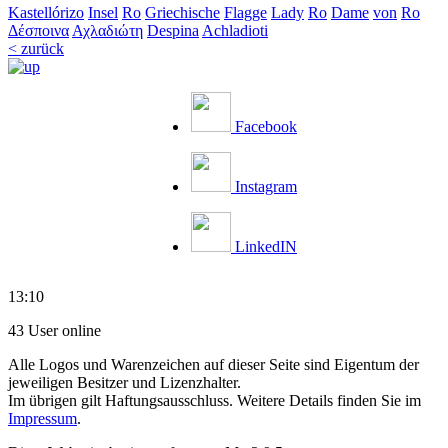
Kastellórizo
Insel
Ro
Griechische
Flagge
Lady
Ro
Dame
von
Ro
Δέσποινα
Αχλαδιώτη
Despina
Achladioti
< zurück
Facebook
Instagram
LinkedIN
13:10
43 User online
Alle Logos und Warenzeichen auf dieser Seite sind Eigentum der
jeweiligen Besitzer und Lizenzhalter.
Im übrigen gilt Haftungsausschluss. Weitere Details finden Sie im
Impressum
.