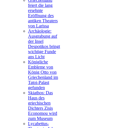
Griechenland
feiert die lang
ersehnte
Eröffnung des
antiken Theaters
von Larissa
Archäologie:
Ausgrabung auf
der Insel
Despotikos bringt
wichtige Funde
ans Licht
Königliche
Embleme von
König Otto von
Griechenland im
Tatoi-Palast
gefunden
Skiathos: Das
Haus des
griechischen
Dichters Zisis
Economou wird
zum Museum
Lycabettus-