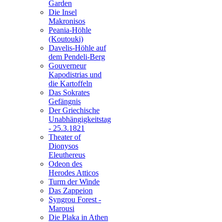
Garden
Die Insel
Makronisos
Peania-Höhle
(Koutouki)
Davelis-Höhle auf
dem Pendeli-Berg
Gouverneur
Kapodistrias und
die Kartoffeln
Das Sokrates
Gefängnis
Der Griechische
Unabhängigkeitstag
- 25.3.1821
Theater of
Dionysos
Eleuthereus
Odeon des
Herodes Atticos
Turm der Winde
Das Zappeion
Syngrou Forest -
Marousi
Die Plaka in Athen