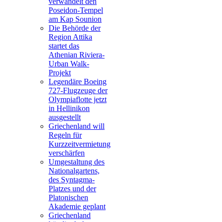
verwandelt den
Poseidon-Tempel
am Kap Sounion
Die Behörde der
Region Attika
startet das
Athenian Riviera-
Urban Walk-
Projekt
Legendäre Boeing
727-Flugzeuge der
Olympiaflotte jetzt
in Hellinikon
ausgestellt
Griechenland will
Regeln für
Kurzzeitvermietung
verschärfen
Umgestaltung des
Nationalgartens,
des Syntagma-
Platzes und der
Platonischen
Akademie geplant
Griechenland