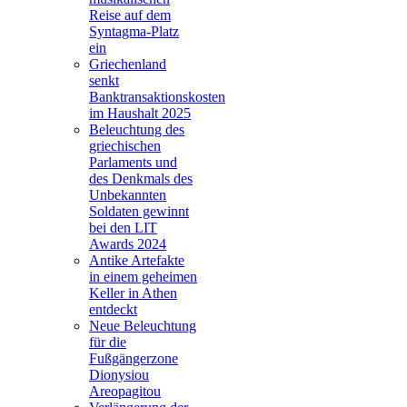
Reise auf dem
Syntagma-Platz
ein
Griechenland
senkt
Banktransaktionskosten
im Haushalt 2025
Beleuchtung des
griechischen
Parlaments und
des Denkmals des
Unbekannten
Soldaten gewinnt
bei den LIT
Awards 2024
Antike Artefakte
in einem geheimen
Keller in Athen
entdeckt
Neue Beleuchtung
für die
Fußgängerzone
Dionysiou
Areopagitou