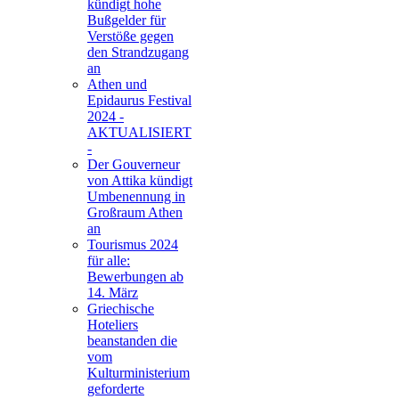
kündigt hohe
Bußgelder für
Verstöße gegen
den Strandzugang
an
Athen und
Epidaurus Festival
2024 -
AKTUALISIERT
-
Der Gouverneur
von Attika kündigt
Umbenennung in
Großraum Athen
an
Tourismus 2024
für alle:
Bewerbungen ab
14. März
Griechische
Hoteliers
beanstanden die
vom
Kulturministerium
geforderte