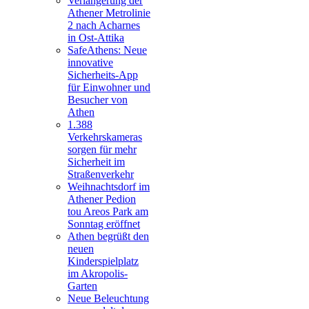
Verlängerung der
Athener Metrolinie
2 nach Acharnes
in Ost-Attika
SafeAthens: Neue
innovative
Sicherheits-App
für Einwohner und
Besucher von
Athen
1.388
Verkehrskameras
sorgen für mehr
Sicherheit im
Straßenverkehr
Weihnachtsdorf im
Athener Pedion
tou Areos Park am
Sonntag eröffnet
Athen begrüßt den
neuen
Kinderspielplatz
im Akropolis-
Garten
Neue Beleuchtung