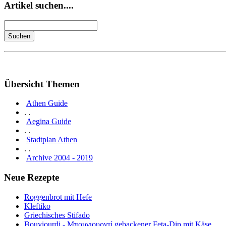
Artikel suchen....
Übersicht Themen
Athen Guide
. .
Aegina Guide
. .
Stadtplan Athen
. .
Archive 2004 - 2019
Neue Rezepte
Roggenbrot mit Hefe
Kleftiko
Griechisches Stifado
Bouyiourdi - Μπουγιουρντί gebackener Feta-Dip mit Käse