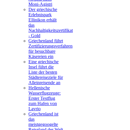
Moni-Agistri
Der griechische
Erlebnispark
Ellinikon erhält
das
Nachhaltigkeitszertifikat
- Gold
Griechenland führt
Zertifizierungsverfahren
für besuchbare
Käsereien ein
Eine griechische
Insel führt die
Liste der besten
Städtereiseziele für
Alleinreisende an
Hellenische
Wasserflugzeuge:
Erster Testflug
zum Hafen von
Lavrio
Griechenland ist
das
meistgegoogelte
Reiseland der Welt