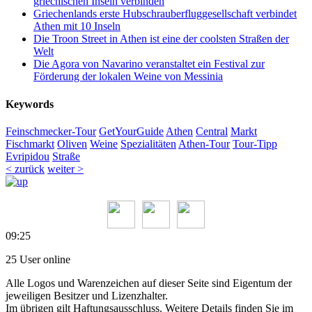
griechischen Inseln verbinden
Griechenlands erste Hubschrauberfluggesellschaft verbindet
Athen mit 10 Inseln
Die Troon Street in Athen ist eine der coolsten Straßen der
Welt
Die Agora von Navarino veranstaltet ein Festival zur
Förderung der lokalen Weine von Messinia
Keywords
Feinschmecker-Tour
GetYourGuide
Athen
Central
Markt
Fischmarkt
Oliven
Weine
Spezialitäten
Athen-Tour
Tour-Tipp
Evripidou
Straße
< zurück
weiter >
09:25
25 User online
Alle Logos und Warenzeichen auf dieser Seite sind Eigentum der
jeweiligen Besitzer und Lizenzhalter.
Im übrigen gilt Haftungsausschluss. Weitere Details finden Sie im