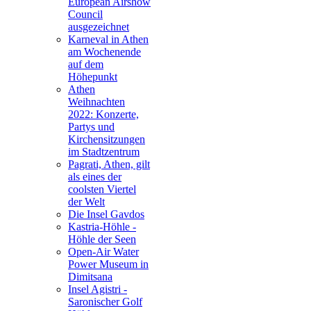
European Airshow
Council
ausgezeichnet
Karneval in Athen
am Wochenende
auf dem
Höhepunkt
Athen
Weihnachten
2022: Konzerte,
Partys und
Kirchensitzungen
im Stadtzentrum
Pagrati, Athen, gilt
als eines der
coolsten Viertel
der Welt
Die Insel Gavdos
Kastria-Höhle -
Höhle der Seen
Open-Air Water
Power Museum in
Dimitsana
Insel Agistri -
Saronischer Golf