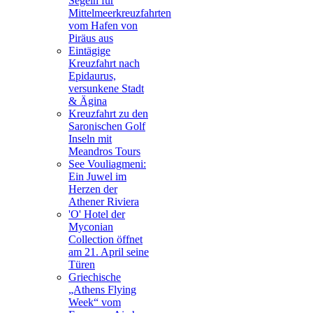
Segeln für
Mittelmeerkreuzfahrten
vom Hafen von
Piräus aus
Eintägige
Kreuzfahrt nach
Epidaurus,
versunkene Stadt
& Ägina
Kreuzfahrt zu den
Saronischen Golf
Inseln mit
Meandros Tours
See Vouliagmeni:
Ein Juwel im
Herzen der
Athener Riviera
'O' Hotel der
Myconian
Collection öffnet
am 21. April seine
Türen
Griechische
„Athens Flying
Week“ vom