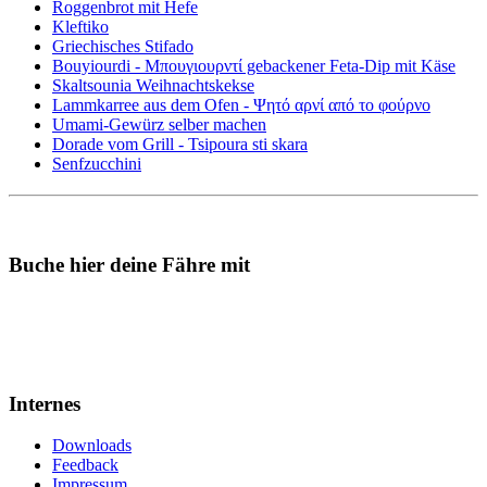
Roggenbrot mit Hefe
Kleftiko
Griechisches Stifado
Bouyiourdi - Μπουγιουρντί gebackener Feta-Dip mit Käse
Skaltsounia Weihnachtskekse
Lammkarree aus dem Ofen - Ψητό αρνί από το φούρνο
Umami-Gewürz selber machen
Dorade vom Grill - Tsipoura sti skara
Senfzucchini
Buche hier deine Fähre mit
Internes
Downloads
Feedback
Impressum