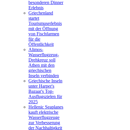
besonderen Dinner
Erlebnis
Griechenland
startet
Tourismuserlebnis
mit der Öffnung
von Fischfarmen
für die
Öffentlichkeit
Alimos-
Wasserflugzeug-
Drehkreuz soll
Athen mit den
griechischen
Inseln verbinden
Griechische Inseln
unter Harper's
Bazaar's Top-
Ausflugszielen für
2025
Hellenic Seaplanes
kauft elektrische
Wasserflugzeuge
zur Verbesserung
der Nachhaltigkeit