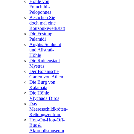
Höhle von
Franchthi -
Peloponnes
Besuchen Sie
doch mal eine
Bouzoukiwerkstatt
Die Festung
Palamidi
Angitis-Schlucht
und Alistrati-
Höhle
Die Ruinenstadt
Mystras
Der Botanische
Garten von Athen
Die Burg von
Kalamata
Die Höhle
Vlychada Diros
Das
Meeresschildkröten-
Rettungszentrum
Hop-On-Hop-Off-
Bus &
Akropolismuseum