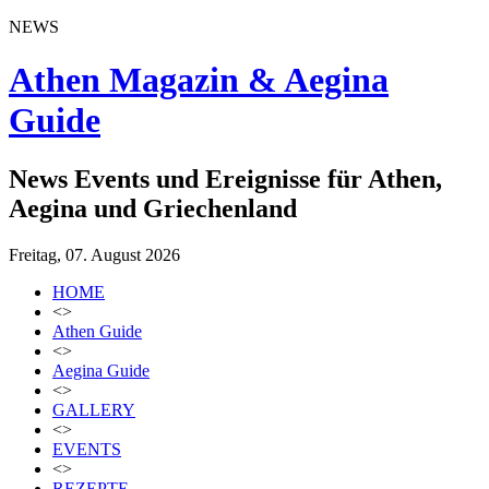
NEWS
Athen Magazin & Aegina
Guide
News Events und Ereignisse für Athen,
Aegina und Griechenland
Freitag, 07. August 2026
HOME
<>
Athen Guide
<>
Aegina Guide
<>
GALLERY
<>
EVENTS
<>
REZEPTE