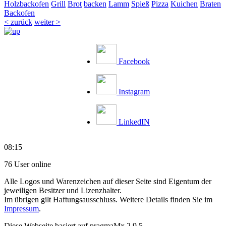
Holzbackofen
Grill
Brot
backen
Lamm
Spieß
Pizza
Kuichen
Braten
Backofen
< zurück
weiter >
Facebook
Instagram
LinkedIN
08:15
76 User online
Alle Logos und Warenzeichen auf dieser Seite sind Eigentum der
jeweiligen Besitzer und Lizenzhalter.
Im übrigen gilt Haftungsausschluss. Weitere Details finden Sie im
Impressum
.
Diese Webseite basiert auf pragmaMx 2.9.5.