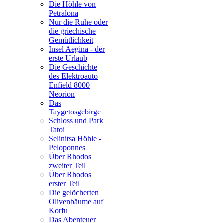
Die Höhle von
Petralona
Nur die Ruhe oder
die griechische
Gemütlichkeit
Insel Aegina - der
erste Urlaub
Die Geschichte
des Elektroauto
Enfield 8000
Neorion
Das
Taygetosgebirge
Schloss und Park
Tatoi
Selinitsa Höhle -
Peloponnes
Über Rhodos
zweiter Teil
Über Rhodos
erster Teil
Die gelöcherten
Olivenbäume auf
Korfu
Das Abenteuer