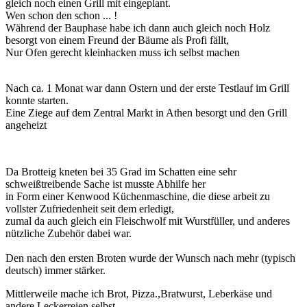
gleich noch einen Grill mit eingeplant.
Wen schon den schon ... !
Während der Bauphase habe ich dann auch gleich noch Holz
besorgt von einem Freund der Bäume als Profi fällt,
Nur Ofen gerecht kleinhacken muss ich selbst machen
Nach ca. 1 Monat war dann Ostern und der erste Testlauf im Grill
konnte starten.
Eine Ziege auf dem
Zentral
Markt in Athen besorgt und den Grill
angeheizt
Da Brotteig kneten bei 35 Grad im Schatten eine sehr
schweißtreibende Sache ist musste Abhilfe her
in Form einer Kenwood Küchenmaschine, die diese arbeit zu
vollster Zufriedenheit seit dem erledigt,
zumal da auch gleich ein Fleischwolf mit Wurstfüller, und anderes
nützliche Zubehör dabei war.
Den nach den ersten Broten wurde der Wunsch nach mehr (typisch
deutsch) immer stärker.
Mittlerweile mache ich Brot, Pizza.,Bratwurst, Leberkäse und
andere Leckerreien selbst.