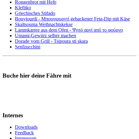
Roggenbrot mit Hefe
Kleftiko
Griechisches Stifado
Bouyiourdi - Μπουγιουρντί gebackener Feta-Dip mit Käse
Skaltsounia Weihnachtskekse
Lammkarree aus dem Ofen - Ψητό αρνί από το φούρνο
Umami-Gewürz selber machen
Dorade vom Grill - Tsipoura sti skara
Senfzucchini
Buche hier deine Fähre mit
Internes
Downloads
Feedback
Impressum