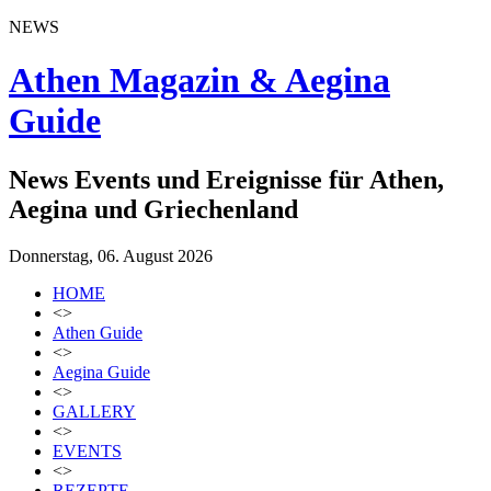
NEWS
Athen Magazin & Aegina
Guide
News Events und Ereignisse für Athen,
Aegina und Griechenland
Donnerstag, 06. August 2026
HOME
<>
Athen Guide
<>
Aegina Guide
<>
GALLERY
<>
EVENTS
<>
REZEPTE