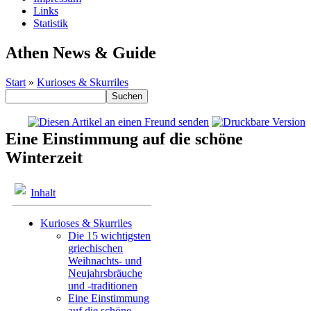
Links
Statistik
Athen News & Guide
Start
»
Kurioses & Skurriles
Eine Einstimmung auf die schöne
Winterzeit
Inhalt
Kurioses & Skurriles
Die 15 wichtigsten
griechischen
Weihnachts- und
Neujahrsbräuche
und -traditionen
Eine Einstimmung
auf die schöne