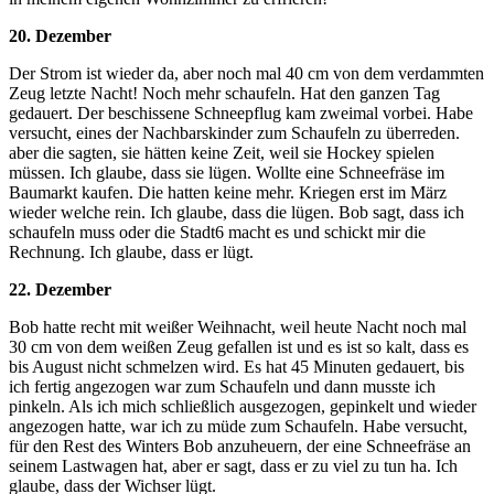
20. Dezember
Der Strom ist wieder da, aber noch mal 40 cm von dem verdammten
Zeug letzte Nacht! Noch mehr schaufeln. Hat den ganzen Tag
gedauert. Der beschissene Schneepflug kam zweimal vorbei. Habe
versucht, eines der Nachbarskinder zum Schaufeln zu überreden.
aber die sagten, sie hätten keine Zeit, weil sie Hockey spielen
müssen. Ich glaube, dass sie lügen. Wollte eine Schneefräse im
Baumarkt kaufen. Die hatten keine mehr. Kriegen erst im März
wieder welche rein. Ich glaube, dass die lügen. Bob sagt, dass ich
schaufeln muss oder die Stadt6 macht es und schickt mir die
Rechnung. Ich glaube, dass er lügt.
22. Dezember
Bob hatte recht mit weißer Weihnacht, weil heute Nacht noch mal
30 cm von dem weißen Zeug gefallen ist und es ist so kalt, dass es
bis August nicht schmelzen wird. Es hat 45 Minuten gedauert, bis
ich fertig angezogen war zum Schaufeln und dann musste ich
pinkeln. Als ich mich schließlich ausgezogen, gepinkelt und wieder
angezogen hatte, war ich zu müde zum Schaufeln. Habe versucht,
für den Rest des Winters Bob anzuheuern, der eine Schneefräse an
seinem Lastwagen hat, aber er sagt, dass er zu viel zu tun ha. Ich
glaube, dass der Wichser lügt.