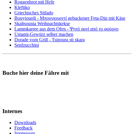
Roggenbrot mit Hefe
Kleftiko
Griechisches Stifado
Bouyiourdi - Μπουγιουρντί gebackener Feta-Dip mit Käse
Skaltsounia Weihnachtskekse
Lammkarree aus dem Ofen - Ψητό αρνί από το φούρνο
Umami-Gewürz selber machen
Dorade vom Grill - Tsipoura sti skara
Senfzucchini
Buche hier deine Fähre mit
Internes
Downloads
Feedback
Impressum