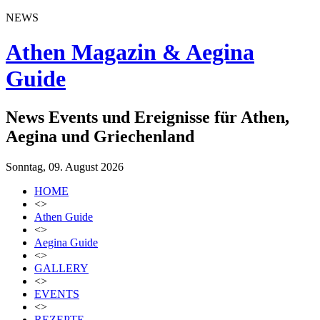
NEWS
Athen Magazin & Aegina
Guide
News Events und Ereignisse für Athen,
Aegina und Griechenland
Sonntag, 09. August 2026
HOME
<>
Athen Guide
<>
Aegina Guide
<>
GALLERY
<>
EVENTS
<>
REZEPTE