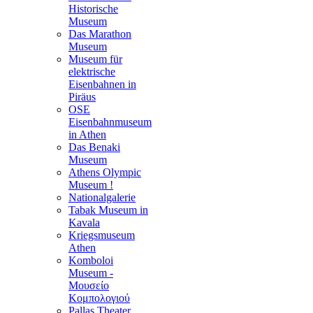
Historische
Museum
Das Marathon
Museum
Museum für
elektrische
Eisenbahnen in
Piräus
OSE
Eisenbahnmuseum
in Athen
Das Benaki
Museum
Athens Olympic
Museum !
Nationalgalerie
Tabak Museum in
Kavala
Kriegsmuseum
Athen
Komboloi
Museum -
Μουσείο
Κομπολογιού
Pallas Theater