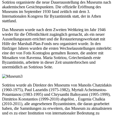
Sotiriou organisierte die neue Dauerausstellung des Museums nach
akademischen Gesichtspunkten. Die offizielle Eröffnung des
Museums im September 1930 fand zeitlich mit dem 3.
Internationalen Kongress für Byzantinistik statt, der in Athen
stattfand.
Das Museum wurde nach dem Zweiten Weltkrieg im Jahr 1946
wieder für die Öffentlichkeit zugänglich gemacht, als ein neuer
Ausstellungsraum errichtet und die Restaurierungswerkstatt mit
Hilfe der Marshall-Plan-Fonds neu organisiert wurde. In den
fünfziger Jahren wurden die ersten Wechselausstellungen miterlebt:
eine der von Fotis Kontoglou gemalten Ikonen, die andere mit
Mosaiken von Ravenna. Maria Sotiriou, Griechenlands erste
Byzantinistin, arbeitete in dieser Zeit ununterbrochen und
unermüdlich an Sotirious Seite.
Sotiriou wurde als Direktor des Museums von Manolis Chatzidakis
(1960-1975), Paul Lazaridis (1975-1982), Myrtali Acheimastou-
Potamianou (1983-1995) und Chrysanthi Baltoyanni (1995-1999),
Dimitrios Konstantios (1999-2010) abgelöst. , Eugenia Chalkia
(2010-2011), alle angesehenen Byzantinisten, die daran gearbeitet
haben, die Sammlungen zu erweitern, das Museum zu aktualisieren
und es zu einer Institution von internationaler Bedeutung zu