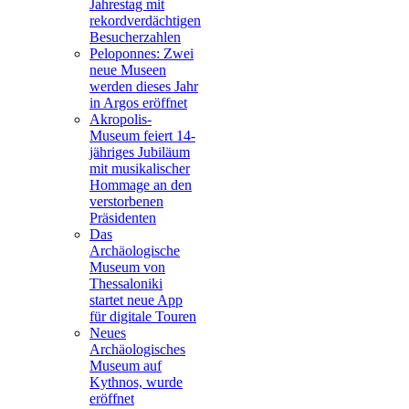
Jahrestag mit
rekordverdächtigen
Besucherzahlen
Peloponnes: Zwei
neue Museen
werden dieses Jahr
in Argos eröffnet
Akropolis-
Museum feiert 14-
jähriges Jubiläum
mit musikalischer
Hommage an den
verstorbenen
Präsidenten
Das
Archäologische
Museum von
Thessaloniki
startet neue App
für digitale Touren
Neues
Archäologisches
Museum auf
Kythnos, wurde
eröffnet