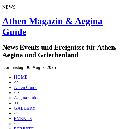
NEWS
Athen Magazin & Aegina
Guide
News Events und Ereignisse für Athen,
Aegina und Griechenland
Donnerstag, 06. August 2026
HOME
<>
Athen Guide
<>
Aegina Guide
<>
GALLERY
<>
EVENTS
<>
REZEPTE