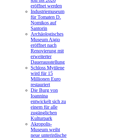
soll bis 2026
eröffnet werden
Industriemuseum
für Tomaten D.
Nomikos auf
Santorin
Archäologisches
Museum Aigio
eröffnet nach
Renovierung mit
erweiterter
Dauerausstellung
Schloss Mytilene
wird für 15
Millionen Euro
restauriert
Die Burg von
Ioannina
entwickelt sich zu
einem für alle
zugänglichen
Kulturpark
Akropolis-
Museum weiht
neue unterirdische