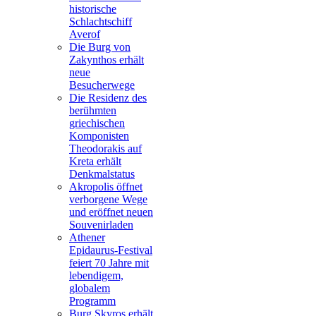
historische
Schlachtschiff
Averof
Die Burg von
Zakynthos erhält
neue
Besucherwege
Die Residenz des
berühmten
griechischen
Komponisten
Theodorakis auf
Kreta erhält
Denkmalstatus
Akropolis öffnet
verborgene Wege
und eröffnet neuen
Souvenirladen
Athener
Epidaurus-Festival
feiert 70 Jahre mit
lebendigem,
globalem
Programm
Burg Skyros erhält