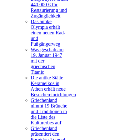
440.000 € für
Restaurierung und
Zugänglichkeit
Das antike
Olympia erhält
einen neuen Rad-
und
Fußgängerweg
Was geschah am
19. Januar 1947
mit der
griechischen
Titanic
Die antike Stätte
Kerameikos in
Athen erhält neue
Besuchereinrichtungen
Griechenland
nimmt 19 Bräuche
und Traditionen in
die Liste des
Kulturerbes auf
Griechenland
präsentiert den
Poseidon-Tempel