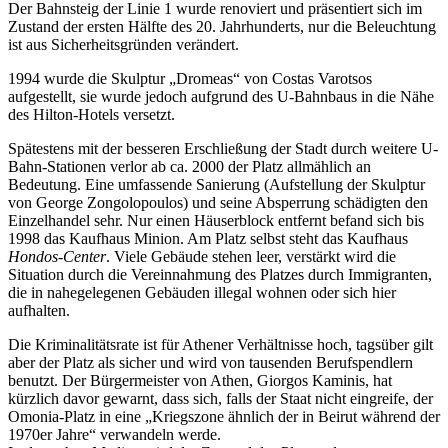
Der Bahnsteig der Linie 1 wurde renoviert und präsentiert sich im
Zustand der ersten Hälfte des 20. Jahrhunderts, nur die Beleuchtung
ist aus Sicherheitsgründen verändert.
1994 wurde die Skulptur „Dromeas“ von Costas Varotsos
aufgestellt, sie wurde jedoch aufgrund des U-Bahnbaus in die Nähe
des Hilton-Hotels versetzt.
Spätestens mit der besseren Erschließung der Stadt durch weitere U-
Bahn-Stationen verlor ab ca. 2000 der Platz allmählich an
Bedeutung. Eine umfassende Sanierung (Aufstellung der Skulptur
von George Zongolopoulos) und seine Absperrung schädigten den
Einzelhandel sehr. Nur einen Häuserblock entfernt befand sich bis
1998 das Kaufhaus Minion. Am Platz selbst steht das Kaufhaus
Hondos-Center
. Viele Gebäude stehen leer, verstärkt wird die
Situation durch die Vereinnahmung des Platzes durch Immigranten,
die in nahegelegenen Gebäuden illegal wohnen oder sich hier
aufhalten.
Die Kriminalitätsrate ist für Athener Verhältnisse hoch, tagsüber gilt
aber der Platz als sicher und wird von tausenden Berufspendlern
benutzt. Der Bürgermeister von Athen, Giorgos Kaminis, hat
kürzlich davor gewarnt, dass sich, falls der Staat nicht eingreife, der
Omonia-Platz in eine „Kriegszone ähnlich der in Beirut während der
1970er Jahre“ verwandeln werde.