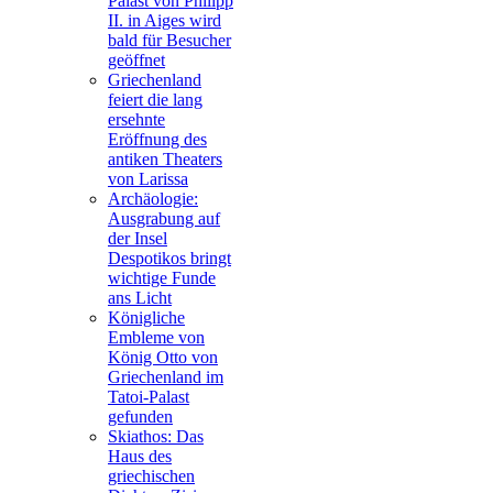
Palast von Philipp
II. in Aiges wird
bald für Besucher
geöffnet
Griechenland
feiert die lang
ersehnte
Eröffnung des
antiken Theaters
von Larissa
Archäologie:
Ausgrabung auf
der Insel
Despotikos bringt
wichtige Funde
ans Licht
Königliche
Embleme von
König Otto von
Griechenland im
Tatoi-Palast
gefunden
Skiathos: Das
Haus des
griechischen