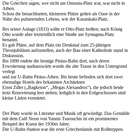
Die Griechen sagen, wer nicht am Omonia-Platz war, war nicht in
Athen.
Schon die benachbarten, kleineren Plätze gelten als Oase in der
Nähe des pulsierenden Lebens, wie der Karaiskaki-Platz.
Bei seiner Anlage (1833) sollte er Otto-Platz heißen; nach König
Otto wurde aber letztendlich eine Straße am Syntagma-Platz
benannt.
Es gab Pläne, auf dem Platz ein Denkmal zum 25-jährigen
Thronjubiläum aufzustellen, auch der Bau einer Kathedrale stand in
Diskussion.
Bis 1890 endete die heutige Piräus-Bahn dort, nach deren
Erweiterung stadtauswärts wurde die alte Trasse in den Untergrund
verlegt
und zur U-Bahn Piräus-Athen. Bis heute befinden sich dort zwei
ehemalige Hotels des bekannten Architekten
Ernst Ziller („Bagkeion“, „Megas Alexandros“), die jedoch beide
trotz Renovierung leer stehen; lediglich in den Erdgeschossen sind
kleine Läden vermietet.
Der Platz wurde in Literatur und Musik oft gewürdigt. Das Gemälde
mit dem Café Neon von Yannis Tsarouchis ist ein prominentes
Beispiel der Kunst der 1930er Jahre.
Die U-Bahn-Station war die erste Griechenlands mit Rolltreppen.