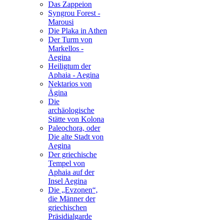
Das Zappeion
Syngrou Forest -
Marousi
Die Plaka in Athen
Der Turm von
Markellos -
Aegina
Heiligtum der
Aphaia - Aegina
Nektarios von
Ägina
Die
archäologische
Stätte von Kolona
Paleochora, oder
Die alte Stadt von
Aegina
Der griechische
Tempel von
Aphaia auf der
Insel Aegina
Die „Evzonen“,
die Männer der
griechischen
Präsidialgarde