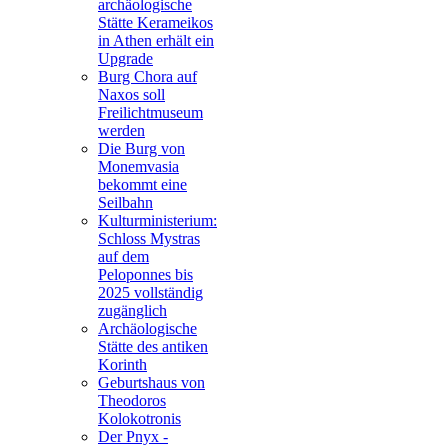
archäologische
Stätte Kerameikos
in Athen erhält ein
Upgrade
Burg Chora auf
Naxos soll
Freilichtmuseum
werden
Die Burg von
Monemvasia
bekommt eine
Seilbahn
Kulturministerium:
Schloss Mystras
auf dem
Peloponnes bis
2025 vollständig
zugänglich
Archäologische
Stätte des antiken
Korinth
Geburtshaus von
Theodoros
Kolokotronis
Der Pnyx -