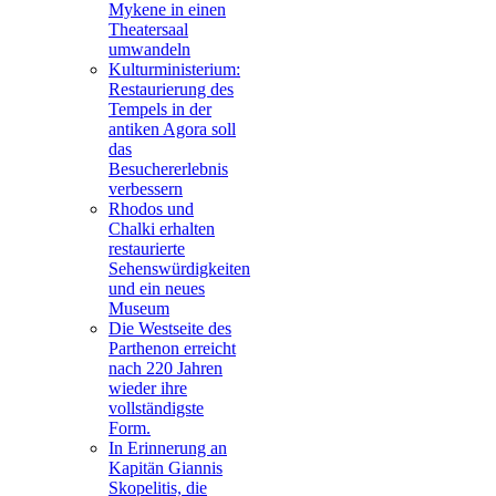
Mykene in einen
Theatersaal
umwandeln
Kulturministerium:
Restaurierung des
Tempels in der
antiken Agora soll
das
Besuchererlebnis
verbessern
Rhodos und
Chalki erhalten
restaurierte
Sehenswürdigkeiten
und ein neues
Museum
Die Westseite des
Parthenon erreicht
nach 220 Jahren
wieder ihre
vollständigste
Form.
In Erinnerung an
Kapitän Giannis
Skopelitis, die