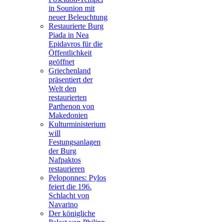
in Sounion mit
neuer Beleuchtung
Restaurierte Burg
Piada in Nea
Epidavros für die
Öffentlichkeit
geöffnet
Griechenland
präsentiert der
Welt den
restaurierten
Parthenon von
Makedonien
Kulturministerium
will
Festungsanlagen
der Burg
Nafpaktos
restaurieren
Peloponnes: Pylos
feiert die 196.
Schlacht von
Navarino
Der königliche