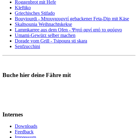
Roggenbrot mit Hefe
Kleftiko
Griechisches Stifado
Bouyiourdi - Μπουγιουρντί gebackener Feta-Dip mit Käse
Skaltsounia Weihnachtskekse
Lammkarree aus dem Ofen - Ψητό αρνί από το φούρνο
Umami-Gewürz selber machen
Dorade vom Grill - Tsipoura sti skara
Senfzucchini
Buche hier deine Fähre mit
Internes
Downloads
Feedback
Impressum