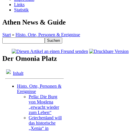
Links
Statistik
Athen News & Guide
Start
»
Histo. Orte, Personen & Ereignisse
Der Omonia Platz
Inhalt
Histo. Orte, Personen &
Ereignisse
Pella: Die Burg
von Moglena
„erwacht wieder
zum Leben“
Griechenland will
das historische
„Xenia“ in