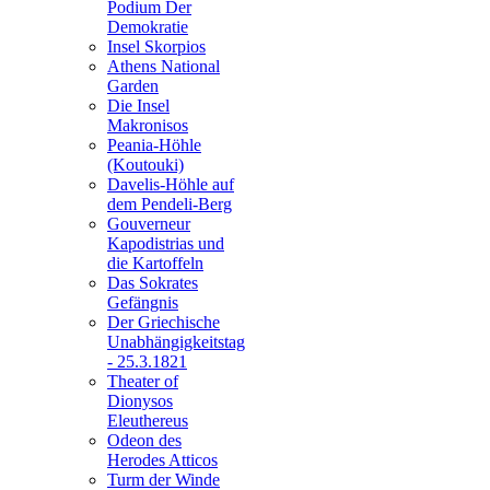
Podium Der
Demokratie
Insel Skorpios
Athens National
Garden
Die Insel
Makronisos
Peania-Höhle
(Koutouki)
Davelis-Höhle auf
dem Pendeli-Berg
Gouverneur
Kapodistrias und
die Kartoffeln
Das Sokrates
Gefängnis
Der Griechische
Unabhängigkeitstag
- 25.3.1821
Theater of
Dionysos
Eleuthereus
Odeon des
Herodes Atticos
Turm der Winde