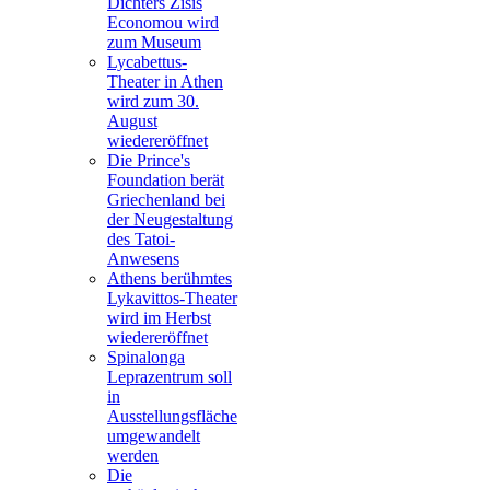
Dichters Zisis
Economou wird
zum Museum
Lycabettus-
Theater in Athen
wird zum 30.
August
wiedereröffnet
Die Prince's
Foundation berät
Griechenland bei
der Neugestaltung
des Tatoi-
Anwesens
Athens berühmtes
Lykavittos-Theater
wird im Herbst
wiedereröffnet
Spinalonga
Leprazentrum soll
in
Ausstellungsfläche
umgewandelt
werden
Die