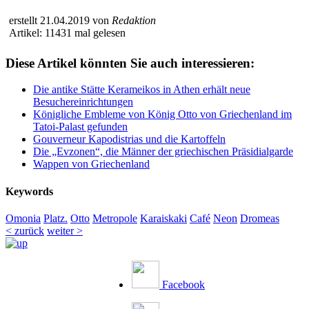
erstellt 21.04.2019 von
Redaktion
Artikel: 11431 mal gelesen
Diese Artikel könnten Sie auch interessieren:
Die antike Stätte Kerameikos in Athen erhält neue
Besuchereinrichtungen
Königliche Embleme von König Otto von Griechenland im
Tatoi-Palast gefunden
Gouverneur Kapodistrias und die Kartoffeln
Die „Evzonen“, die Männer der griechischen Präsidialgarde
Wappen von Griechenland
Keywords
Omonia
Platz.
Otto
Metropole
Karaiskaki
Café
Neon
Dromeas
< zurück
weiter >
Facebook