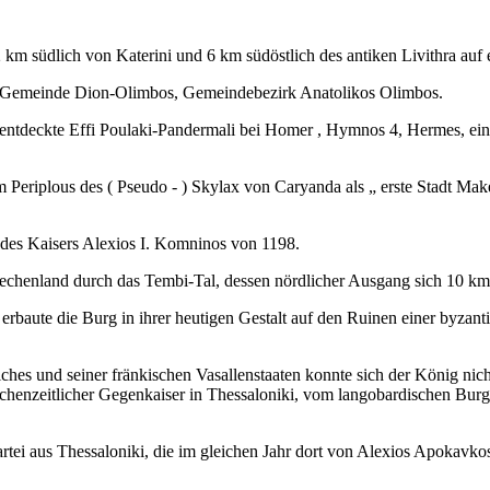
2 km südlich von Katerini und 6 km südöstlich des antiken Livithra a
ia, Gemeinde Dion-Olimbos, Gemeindebezirk Anatolikos Olimbos.
m entdeckte Effi Poulaki-Pandermali bei Homer , Hymnos 4, Hermes, ei
 im Periplous des ( Pseudo - ) Skylax von Caryanda als „ erste Stadt Ma
 des Kaisers Alexios I. Komninos von 1198.
riechenland durch das Tembi-Tal, dessen nördlicher Ausgang sich 10 km
erbaute die Burg in ihrer heutigen Gestalt auf den Ruinen einer byzant
iches und seiner fränkischen Vasallenstaaten konnte sich der König nich
henzeitlicher Gegenkaiser in Thessaloniki, vom langobardischen Burg
partei aus Thessaloniki, die im gleichen Jahr dort von Alexios Apokav