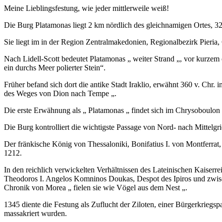
Meine Lieblingsfestung, wie jeder mittlerweile weiß!
Die Burg Platamonas liegt 2 km nördlich des gleichnamigen Ortes, 3
Sie liegt im in der Region Zentralmakedonien, Regionalbezirk Pier
Nach Lidell-Scott bedeutet Platamonas „ weiter Strand „, vor kurze
ein durchs Meer polierter Stein“.
Früher befand sich dort die antike Stadt Iraklio, erwähnt 360 v. Chr.
des Weges von Dion nach Tempe „.
Die erste Erwähnung als „ Platamonas „ findet sich im Chrysoboulon
Die Burg kontrolliert die wichtigste Passage von Nord- nach Mittelg
Der fränkische König von Thessaloniki, Bonifatius I. von Montferrat, 
1212.
In den reichlich verwickelten Verhältnissen des Lateinischen Kaiserre
Theodoros I. Angelos Komninos Doukas, Despot des Ipiros und zwisc
Chronik von Morea „ fielen sie wie Vögel aus dem Nest „.
1345 diente die Festung als Zuflucht der Ziloten, einer Bürgerkriegs
massakriert wurden.