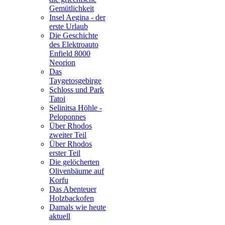
Gemütlichkeit
Insel Aegina - der
erste Urlaub
Die Geschichte
des Elektroauto
Enfield 8000
Neorion
Das
Taygetosgebirge
Schloss und Park
Tatoi
Selinitsa Höhle -
Peloponnes
Über Rhodos
zweiter Teil
Über Rhodos
erster Teil
Die gelöcherten
Olivenbäume auf
Korfu
Das Abenteuer
Holzbackofen
Damals wie heute
aktuell