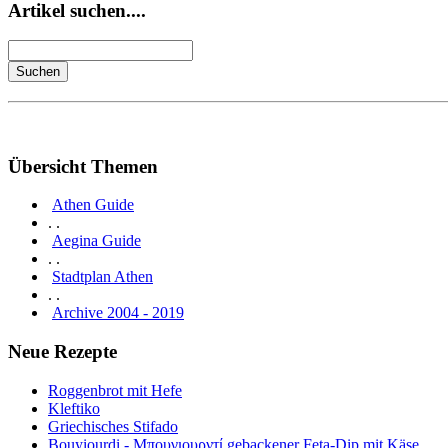
Artikel suchen....
Übersicht Themen
Athen Guide
. .
Aegina Guide
. .
Stadtplan Athen
. .
Archive 2004 - 2019
Neue Rezepte
Roggenbrot mit Hefe
Kleftiko
Griechisches Stifado
Bouyiourdi - Μπουγιουρντί gebackener Feta-Dip mit Käse