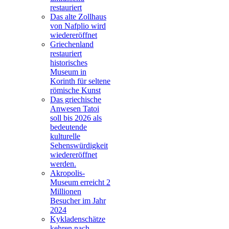
restauriert
Das alte Zollhaus
von Nafplio wird
wiedereröffnet
Griechenland
restauriert
historisches
Museum in
Korinth für seltene
römische Kunst
Das griechische
Anwesen Tatoi
soll bis 2026 als
bedeutende
kulturelle
Sehenswürdigkeit
wiedereröffnet
werden.
Akropolis-
Museum erreicht 2
Millionen
Besucher im Jahr
2024
Kykladenschätze
kehren nach