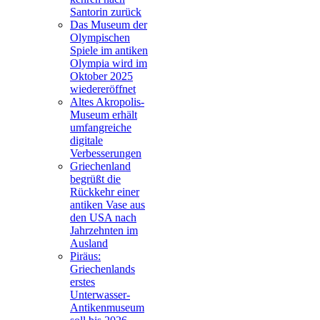
Santorin zurück
Das Museum der
Olympischen
Spiele im antiken
Olympia wird im
Oktober 2025
wiedereröffnet
Altes Akropolis-
Museum erhält
umfangreiche
digitale
Verbesserungen
Griechenland
begrüßt die
Rückkehr einer
antiken Vase aus
den USA nach
Jahrzehnten im
Ausland
Piräus:
Griechenlands
erstes
Unterwasser-
Antikenmuseum