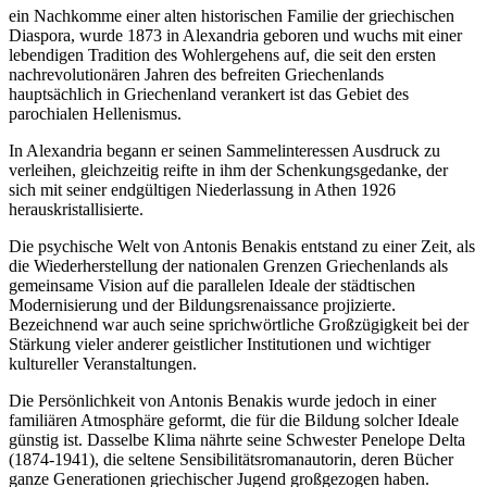
ein Nachkomme einer alten historischen Familie der griechischen
Diaspora, wurde 1873 in Alexandria geboren und wuchs mit einer
lebendigen Tradition des Wohlergehens auf, die seit den ersten
nachrevolutionären Jahren des befreiten Griechenlands
hauptsächlich in Griechenland verankert ist das Gebiet des
parochialen Hellenismus.
In Alexandria begann er seinen Sammelinteressen Ausdruck zu
verleihen, gleichzeitig reifte in ihm der Schenkungsgedanke, der
sich mit seiner endgültigen Niederlassung in Athen 1926
herauskristallisierte.
Die psychische Welt von Antonis Benakis entstand zu einer Zeit, als
die Wiederherstellung der nationalen Grenzen Griechenlands als
gemeinsame Vision auf die parallelen Ideale der städtischen
Modernisierung und der Bildungsrenaissance projizierte.
Bezeichnend war auch seine sprichwörtliche Großzügigkeit bei der
Stärkung vieler anderer geistlicher Institutionen und wichtiger
kultureller Veranstaltungen.
Die Persönlichkeit von Antonis Benakis wurde jedoch in einer
familiären Atmosphäre geformt, die für die Bildung solcher Ideale
günstig ist. Dasselbe Klima nährte seine Schwester Penelope Delta
(1874-1941), die seltene Sensibilitätsromanautorin, deren Bücher
ganze Generationen griechischer Jugend großgezogen haben.