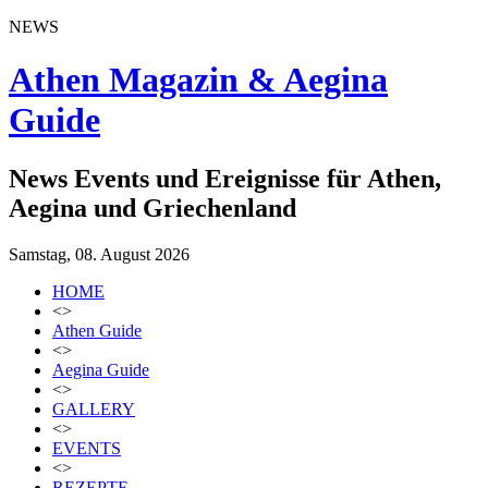
NEWS
Athen Magazin & Aegina
Guide
News Events und Ereignisse für Athen,
Aegina und Griechenland
Samstag, 08. August 2026
HOME
<>
Athen Guide
<>
Aegina Guide
<>
GALLERY
<>
EVENTS
<>
REZEPTE