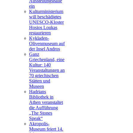
Ausstellungshalle
ein
Kulturministerium
will beschädigtes
UNESCO-Kloster
Hosios Loukas
restaurieren
Kykladen-
Olivenmuseum auf
der Insel Andros
Ganz
Griechenland, eine
Kultur: 140
Veranstaltungen an
70 griechischen
Stätten und
Museen
Hadrians
Bibliothek in
Athen veranstaltet
die Aufführung
„The Stones
Speak“
Akropolis-
Museum feiert 14.