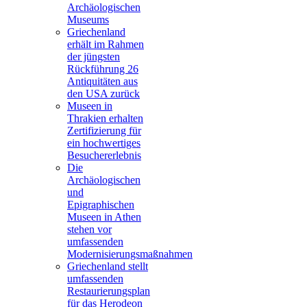
Archäologischen
Museums
Griechenland
erhält im Rahmen
der jüngsten
Rückführung 26
Antiquitäten aus
den USA zurück
Museen in
Thrakien erhalten
Zertifizierung für
ein hochwertiges
Besuchererlebnis
Die
Archäologischen
und
Epigraphischen
Museen in Athen
stehen vor
umfassenden
Modernisierungsmaßnahmen
Griechenland stellt
umfassenden
Restaurierungsplan
für das Herodeon