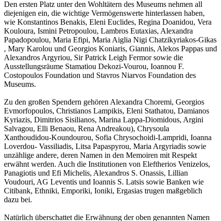
Den ersten Platz unter den Wohltätern des Museums nehmen all
diejenigen ein, die wichtige Vermögenswerte hinterlassen haben,
wie Konstantinos Benakis, Eleni Euclides, Regina Doanidou, Vera
Kouloura, Ismini Petropoulou, Lambros Eutaxias, Alexandra
Papadopoulou, Maria Efipi, Maria Aiglia Nigi Chatzikyriakos-Gikas
, Mary Karolou und Georgios Koniaris, Giannis, Alekos Pappas und
Alexandros Argyriou, Sir Patrick Leigh Fermor sowie die
Ausstellungsräume Stamatiou Dekozi-Vourou, Ioannou F.
Costopoulos Foundation und Stavros Niarvos Foundation des
Museums.
Zu den großen Spendern gehören Alexandra Choremi, Georgios
Evmorfopoulos, Christianos Lampikis, Eleni Stathatou, Damianos
Kyriazis, Dimitrios Sisilianos, Marina Lappa-Diomidous, Argini
Salvagou, Elli Benaou, Rena Andreakou), Chrysoula
Xanthoudidou-Koundourou, Sofia Chrysochoidi-Lampridi,
Ioanna
Loverdou- Vassiliadis, Litsa Papaspyrou, Maria Argyriadis sowie
unzählige andere, deren Namen in den Memoiren mit Respekt
erwähnt werden. Auch die Institutionen von Eleftherios Venizelos,
Panagiotis und Efi Michelis, Alexandros S. Onassis, Lillian
Voudouri, AG Leventis und Ioannis S. Latsis sowie Banken wie
Citibank, Ethniki, Emporiki, Ioniki, Ergasias trugen maßgeblich
dazu bei.
Natürlich überschattet die Erwähnung der oben genannten Namen