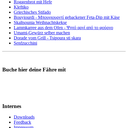
Roggenbrot mit Hefe
Kleftiko
Griechisches Stifado
Bouyiourdi - Μπουγιουρντί gebackener Feta-Dip mit Käse
Skaltsounia Weihnachtskekse
Lammkarree aus dem Ofen - Ψητό αρνί από το φούρνο
Umami-Gewürz selber machen
Dorade vom Grill - Tsipoura sti skara
Senfzucchini
Buche hier deine Fähre mit
Internes
Downloads
Feedback
Impressum