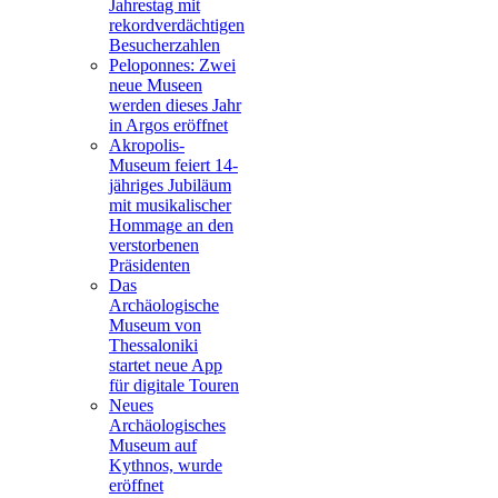
Jahrestag mit
rekordverdächtigen
Besucherzahlen
Peloponnes: Zwei
neue Museen
werden dieses Jahr
in Argos eröffnet
Akropolis-
Museum feiert 14-
jähriges Jubiläum
mit musikalischer
Hommage an den
verstorbenen
Präsidenten
Das
Archäologische
Museum von
Thessaloniki
startet neue App
für digitale Touren
Neues
Archäologisches
Museum auf
Kythnos, wurde
eröffnet