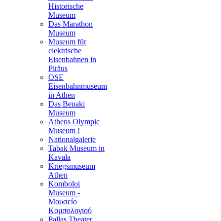
Historische
Museum
Das Marathon
Museum
Museum für
elektrische
Eisenbahnen in
Piräus
OSE
Eisenbahnmuseum
in Athen
Das Benaki
Museum
Athens Olympic
Museum !
Nationalgalerie
Tabak Museum in
Kavala
Kriegsmuseum
Athen
Komboloi
Museum -
Μουσείο
Κομπολογιού
Pallas Theater