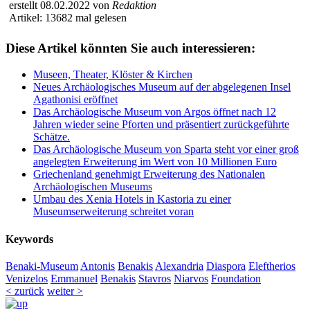
erstellt 08.02.2022 von
Redaktion
Artikel: 13682 mal gelesen
Diese Artikel könnten Sie auch interessieren:
Museen, Theater, Klöster & Kirchen
Neues Archäologisches Museum auf der abgelegenen Insel
Agathonisi eröffnet
Das Archäologische Museum von Argos öffnet nach 12
Jahren wieder seine Pforten und präsentiert zurückgeführte
Schätze.
Das Archäologische Museum von Sparta steht vor einer groß
angelegten Erweiterung im Wert von 10 Millionen Euro
Griechenland genehmigt Erweiterung des Nationalen
Archäologischen Museums
Umbau des Xenia Hotels in Kastoria zu einer
Museumserweiterung schreitet voran
Keywords
Benaki-Museum
Antonis
Benakis
Alexandria
Diaspora
Eleftherios
Venizelos
Emmanuel
Benakis
Stavros
Niarvos
Foundation
< zurück
weiter >