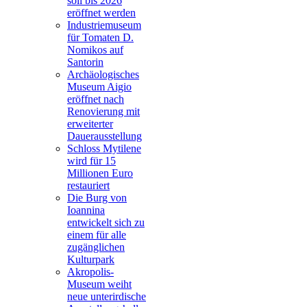
soll bis 2026
eröffnet werden
Industriemuseum
für Tomaten D.
Nomikos auf
Santorin
Archäologisches
Museum Aigio
eröffnet nach
Renovierung mit
erweiterter
Dauerausstellung
Schloss Mytilene
wird für 15
Millionen Euro
restauriert
Die Burg von
Ioannina
entwickelt sich zu
einem für alle
zugänglichen
Kulturpark
Akropolis-
Museum weiht
neue unterirdische