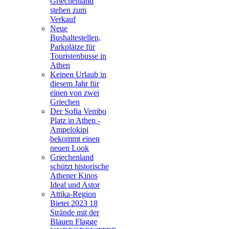
Griechenland
stehen zum
Verkauf
Neue
Bushaltestellen,
Parkplätze für
Touristenbusse in
Athen
Keinen Urlaub in
diesem Jahr für
einen von zwei
Griechen
Der Sofia Vembo
Platz in Athen -
Ampelokipi
bekommt einen
neuen Look
Griechenland
schützt historische
Athener Kinos
Ideal und Astor
Attika-Region
Bietet 2023 18
Strände mit der
Blauen Flagge