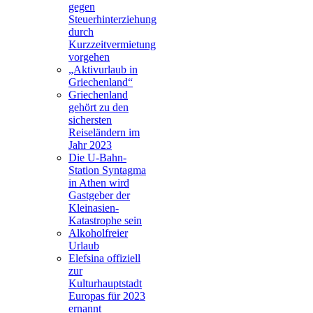
gegen
Steuerhinterziehung
durch
Kurzzeitvermietung
vorgehen
„Aktivurlaub in
Griechenland“
Griechenland
gehört zu den
sichersten
Reiseländern im
Jahr 2023
Die U-Bahn-
Station Syntagma
in Athen wird
Gastgeber der
Kleinasien-
Katastrophe sein
Alkoholfreier
Urlaub
Elefsina offiziell
zur
Kulturhauptstadt
Europas für 2023
ernannt