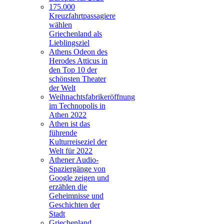
175.000
Kreuzfahrtpassagiere
wählen
Griechenland als
Lieblingsziel
Athens Odeon des
Herodes Atticus in
den Top 10 der
schönsten Theater
der Welt
Weihnachtsfabrikeröffnung
im Technopolis in
Athen 2022
Athen ist das
führende
Kulturreiseziel der
Welt für 2022
Athener Audio-
Spaziergänge von
Google zeigen und
erzählen die
Geheimnisse und
Geschichten der
Stadt
Griechenland