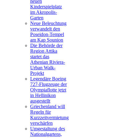
neuen
Kinderspielplatz
im Akropolis-
Garten
Neue Beleuchtung
verwandelt den
Poseidon-Tempel
am Kap Sounion
Die Behörde der
Region Attika
startet das
Athenian Riviera-
Urban Walk-
Projekt
Legendäre Boeing
727-Flugzeuge der
Olympiaflotte jetzt
in Hellinikon
ausgestellt
Griechenland will
Regeln für
Kurzzeitvermietung
verschärfen
Umgestaltung des
Nationalgartens,