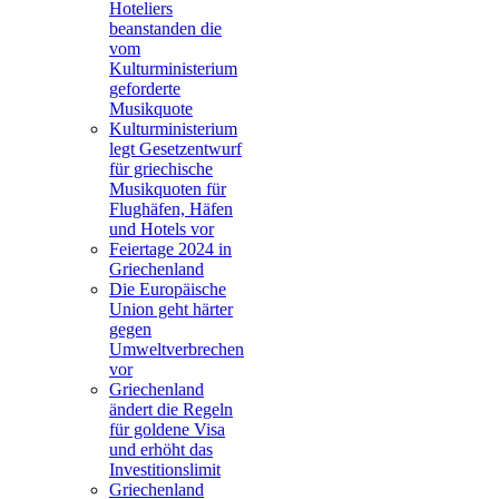
Hoteliers
beanstanden die
vom
Kulturministerium
geforderte
Musikquote
Kulturministerium
legt Gesetzentwurf
für griechische
Musikquoten für
Flughäfen, Häfen
und Hotels vor
Feiertage 2024 in
Griechenland
Die Europäische
Union geht härter
gegen
Umweltverbrechen
vor
Griechenland
ändert die Regeln
für goldene Visa
und erhöht das
Investitionslimit
Griechenland