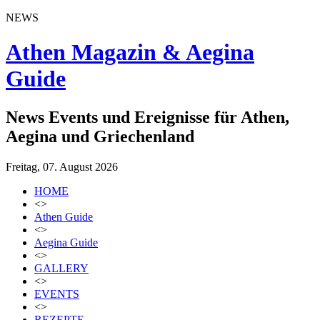
NEWS
Athen Magazin & Aegina
Guide
News Events und Ereignisse für Athen,
Aegina und Griechenland
Freitag, 07. August 2026
HOME
<>
Athen Guide
<>
Aegina Guide
<>
GALLERY
<>
EVENTS
<>
REZEPTE