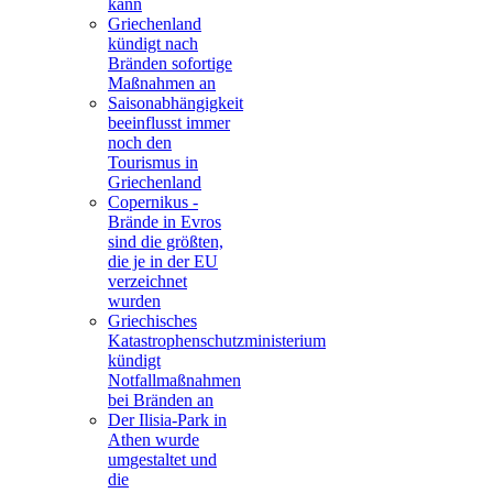
kann
Griechenland
kündigt nach
Bränden sofortige
Maßnahmen an
Saisonabhängigkeit
beeinflusst immer
noch den
Tourismus in
Griechenland
Copernikus -
Brände in Evros
sind die größten,
die je in der EU
verzeichnet
wurden
Griechisches
Katastrophenschutzministerium
kündigt
Notfallmaßnahmen
bei Bränden an
Der Ilisia-Park in
Athen wurde
umgestaltet und
die