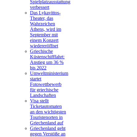
Spielplatzausstattung
verbessert
Das Lykavittos-
Theater, das
Wahrzeichen
Athens, wird im
September mit
einem Konzert
wiedereröffnet
Griechische
Küstenschifffahrt:
Anstieg um 36 %
bis 2022
Umweltministerium
startet
Fotowettbewerb
für griechische
Landschaften
Visa stellt
Ticketautomaten
an den wichtigsten
Touristenorten in
Griechenland auf
Griechenland geht
gegen Verstöße an