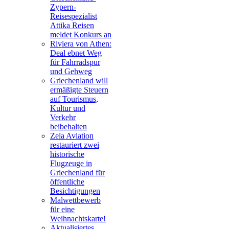
Zypern-
Reisespezialist
Attika Reisen
meldet Konkurs an
Riviera von Athen:
Deal ebnet Weg
für Fahrradspur
und Gehweg
Griechenland will
ermäßigte Steuern
auf Tourismus,
Kultur und
Verkehr
beibehalten
Zela Aviation
restauriert zwei
historische
Flugzeuge in
Griechenland für
öffentliche
Besichtigungen
Malwettbewerb
für eine
Weihnachtskarte!
Aktualisiertes