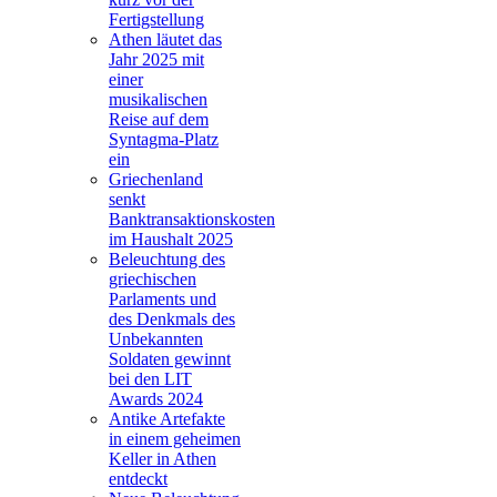
Fertigstellung
Athen läutet das
Jahr 2025 mit
einer
musikalischen
Reise auf dem
Syntagma-Platz
ein
Griechenland
senkt
Banktransaktionskosten
im Haushalt 2025
Beleuchtung des
griechischen
Parlaments und
des Denkmals des
Unbekannten
Soldaten gewinnt
bei den LIT
Awards 2024
Antike Artefakte
in einem geheimen
Keller in Athen
entdeckt