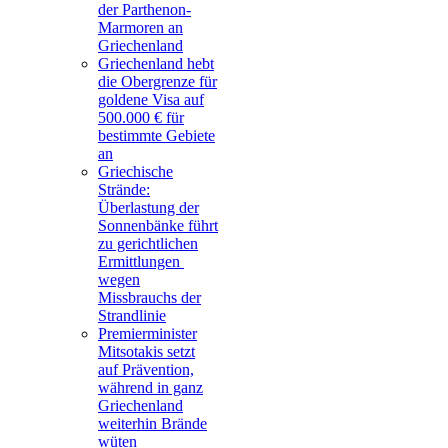
der Parthenon-
Marmoren an
Griechenland
Griechenland hebt
die Obergrenze für
goldene Visa auf
500.000 € für
bestimmte Gebiete
an
Griechische
Strände:
Überlastung der
Sonnenbänke führt
zu gerichtlichen
Ermittlungen
wegen
Missbrauchs der
Strandlinie
Premierminister
Mitsotakis setzt
auf Prävention,
während in ganz
Griechenland
weiterhin Brände
wüten