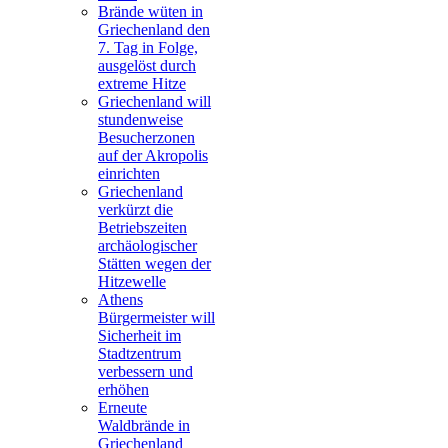
Brände wüten in
Griechenland den
7. Tag in Folge,
ausgelöst durch
extreme Hitze
Griechenland will
stundenweise
Besucherzonen
auf der Akropolis
einrichten
Griechenland
verkürzt die
Betriebszeiten
archäologischer
Stätten wegen der
Hitzewelle
Athens
Bürgermeister will
Sicherheit im
Stadtzentrum
verbessern und
erhöhen
Erneute
Waldbrände in
Griechenland