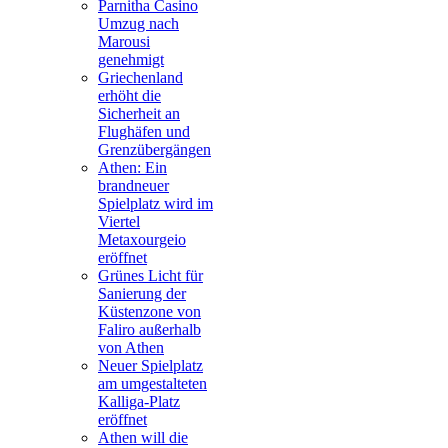
Parnitha Casino
Umzug nach
Marousi
genehmigt
Griechenland
erhöht die
Sicherheit an
Flughäfen und
Grenzübergängen
Athen: Ein
brandneuer
Spielplatz wird im
Viertel
Metaxourgeio
eröffnet
Grünes Licht für
Sanierung der
Küstenzone von
Faliro außerhalb
von Athen
Neuer Spielplatz
am umgestalteten
Kalliga-Platz
eröffnet
Athen will die