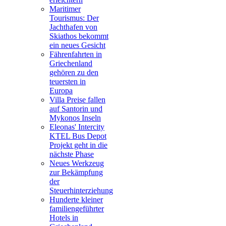
Maritimer
Tourismus: Der
Jachthafen von
Skiathos bekommt
ein neues Gesicht
Fährenfahrten in
Griechenland
gehören zu den
teuersten in
Europa
Villa Preise fallen
auf Santorin und
Mykonos Inseln
Eleonas' Intercity
KTEL Bus Depot
Projekt geht in die
nächste Phase
Neues Werkzeug
zur Bekämpfung
der
Steuerhinterziehung
Hunderte kleiner
familiengeführter
Hotels in