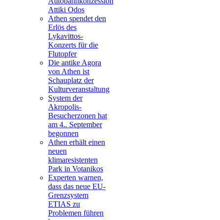
Autobahnkonzession
Attiki Odos
Athen spendet den
Erlös des
Lykavittos-
Konzerts für die
Flutopfer
Die antike Agora
von Athen ist
Schauplatz der
Kulturveranstaltung
System der
Akropolis-
Besucherzonen hat
am 4.. September
begonnen
Athen erhält einen
neuen
klimaresistenten
Park in Votanikos
Experten warnen,
dass das neue EU-
Grenzsystem
ETIAS zu
Problemen führen