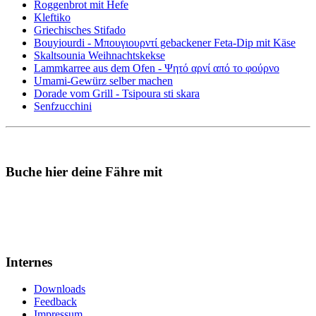
Roggenbrot mit Hefe
Kleftiko
Griechisches Stifado
Bouyiourdi - Μπουγιουρντί gebackener Feta-Dip mit Käse
Skaltsounia Weihnachtskekse
Lammkarree aus dem Ofen - Ψητό αρνί από το φούρνο
Umami-Gewürz selber machen
Dorade vom Grill - Tsipoura sti skara
Senfzucchini
Buche hier deine Fähre mit
Internes
Downloads
Feedback
Impressum