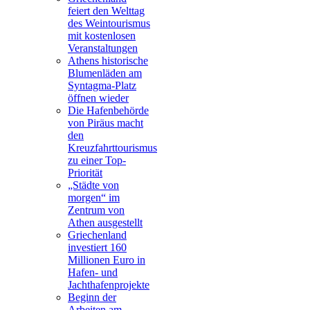
feiert den Welttag
des Weintourismus
mit kostenlosen
Veranstaltungen
Athens historische
Blumenläden am
Syntagma-Platz
öffnen wieder
Die Hafenbehörde
von Piräus macht
den
Kreuzfahrttourismus
zu einer Top-
Priorität
„Städte von
morgen“ im
Zentrum von
Athen ausgestellt
Griechenland
investiert 160
Millionen Euro in
Hafen- und
Jachthafenprojekte
Beginn der
Arbeiten am