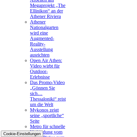
Megaprojekt „The
Ellinikon“ an der
Athener Riviera
Athener
Nationalgarten
wird eine
Augmented-
Reality-
Ausstellung
ausrichten
Open Air Athen:
Video wirbt für
Outdoor-
Erlebnisse
Das Promo-Video
„Gönnen Sie
sich…
Thessaloniki“ reist
um die Welt
Mykonos zeigt
seine „sportliche“
Seite
Metro für schnelle
Verbindung vom
Cookie-Einstellungen