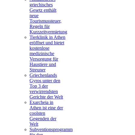
griechisches
Gesetz enthält
neue
Tourismussteuer,
Regeln für
Kurzzeitvermietung
Tierklinik in Athen
eröffnet und bietet
kostenlose
medizinische
Versorgung für
Haustiere und
Streuner
Griechenlands
Gyros unter den
Top 3 der
verwirrendsten
Gerichte der Welt
Exarcheia in
Athen ist eine der
coolsten
Gegenden der
Welt
Subventionsprogramm
für den