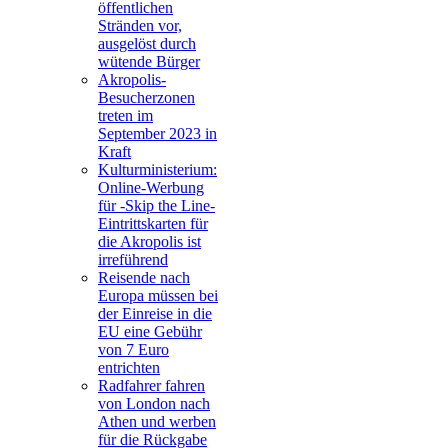
öffentlichen
Stränden vor,
ausgelöst durch
wütende Bürger
Akropolis-
Besucherzonen
treten im
September 2023 in
Kraft
Kulturministerium:
Online-Werbung
für -Skip the Line-
Eintrittskarten für
die Akropolis ist
irreführend
Reisende nach
Europa müssen bei
der Einreise in die
EU eine Gebühr
von 7 Euro
entrichten
Radfahrer fahren
von London nach
Athen und werben
für die Rückgabe