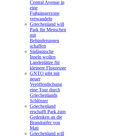
Central Avenue in
eine
Fußgängerzone
verwandeln
Griechenland will
Park für Menschen
mit
Behinderungen
schaffen
Südägäische
Inseln wollen
Landeplätze für
kleinere Flugzeuge
GNTO gibt mit
neuer
Veröffentlichung
eine Tour durch
Griechenlands
Schlösser
Griechenland
erschafft Park zum
Gedenken an die
Brandopfer von
Mati
Griechenland will