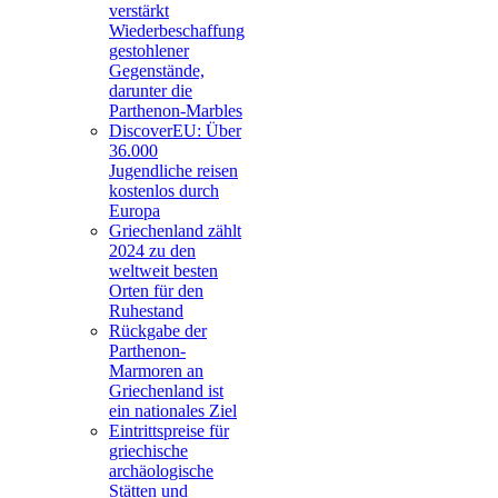
verstärkt
Wiederbeschaffung
gestohlener
Gegenstände,
darunter die
Parthenon-Marbles
DiscoverEU: Über
36.000
Jugendliche reisen
kostenlos durch
Europa
Griechenland zählt
2024 zu den
weltweit besten
Orten für den
Ruhestand
Rückgabe der
Parthenon-
Marmoren an
Griechenland ist
ein nationales Ziel
Eintrittspreise für
griechische
archäologische
Stätten und