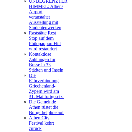
UNBEGRENZTER
HIMMEL: Athens
Airport
veranstaltet
Ausstellung mit
Studentenwerken
Raststätte Rest
Stop auf dem
Philopappou Hill
wird restauriert
Kontaktlose
Zahlungen für
Busse in 33
Städten und Inseln
Die
Fährverbindung
Griechenland-
Zypern wird am
31. Mai fortgesetzt
Die Gemeinde
Athen rüstet die
Bürgerhelpline auf
Athen City
Festival kehrt
zurück