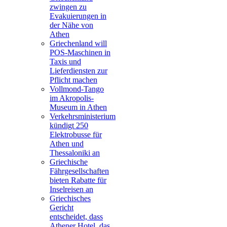
zwingen zu
Evakuierungen in
der Nähe von
Athen
Griechenland will
POS-Maschinen in
Taxis und
Lieferdiensten zur
Pflicht machen
Vollmond-Tango
im Akropolis-
Museum in Athen
Verkehrsministerium
kündigt 250
Elektrobusse für
Athen und
Thessaloniki an
Griechische
Fährgesellschaften
bieten Rabatte für
Inselreisen an
Griechisches
Gericht
entscheidet, dass
Athener Hotel, das