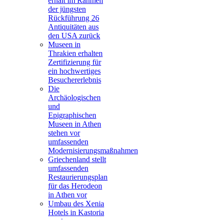
erhält im Rahmen
der jüngsten
Rückführung 26
Antiquitäten aus
den USA zurück
Museen in
Thrakien erhalten
Zertifizierung für
ein hochwertiges
Besuchererlebnis
Die
Archäologischen
und
Epigraphischen
Museen in Athen
stehen vor
umfassenden
Modernisierungsmaßnahmen
Griechenland stellt
umfassenden
Restaurierungsplan
für das Herodeon
in Athen vor
Umbau des Xenia
Hotels in Kastoria