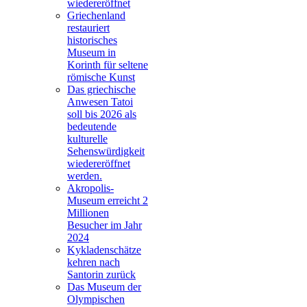
wiedereröffnet
Griechenland
restauriert
historisches
Museum in
Korinth für seltene
römische Kunst
Das griechische
Anwesen Tatoi
soll bis 2026 als
bedeutende
kulturelle
Sehenswürdigkeit
wiedereröffnet
werden.
Akropolis-
Museum erreicht 2
Millionen
Besucher im Jahr
2024
Kykladenschätze
kehren nach
Santorin zurück
Das Museum der
Olympischen