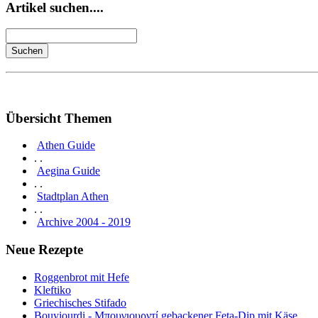
Artikel suchen....
Übersicht Themen
Athen Guide
. .
Aegina Guide
. .
Stadtplan Athen
. .
Archive 2004 - 2019
Neue Rezepte
Roggenbrot mit Hefe
Kleftiko
Griechisches Stifado
Bouyiourdi - Μπουγιουρντί gebackener Feta-Dip mit Käse