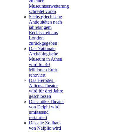
zu einer
Museumserweiterung
schreitet voran
Sechs griechische
Antiquitäten nach
jahrelangem
Rechtsstreit aus
London
zurückgegeben
Das Nationale
Archäologische
Museum in Athen
wird für 40
Millionen Euro
renoviert
Das Herodes-
Atticus-Theater
wird für drei Jahre
geschlossen
Das antike Theater
von Delphi wird
umfassend
restauriert
Das alte Zollhaus
von Nafplio wird