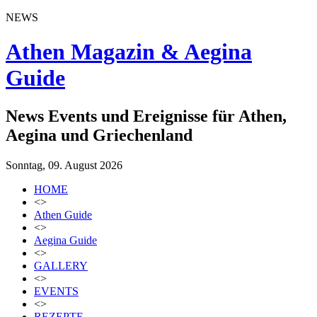
NEWS
Athen Magazin & Aegina
Guide
News Events und Ereignisse für Athen,
Aegina und Griechenland
Sonntag, 09. August 2026
HOME
<>
Athen Guide
<>
Aegina Guide
<>
GALLERY
<>
EVENTS
<>
REZEPTE