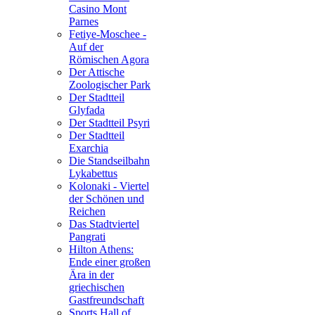
Casino Mont
Parnes
Fetiye-Moschee -
Auf der
Römischen Agora
Der Attische
Zoologischer Park
Der Stadtteil
Glyfada
Der Stadtteil Psyri
Der Stadtteil
Exarchia
Die Standseilbahn
Lykabettus
Kolonaki - Viertel
der Schönen und
Reichen
Das Stadtviertel
Pangrati
Hilton Athens:
Ende einer großen
Ära in der
griechischen
Gastfreundschaft
Sports Hall of