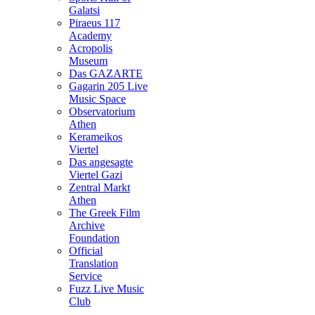
Galatsi
Piraeus 117
Academy
Acropolis
Museum
Das GAZARTE
Gagarin 205 Live
Music Space
Observatorium
Athen
Kerameikos
Viertel
Das angesagte
Viertel Gazi
Zentral Markt
Athen
The Greek Film
Archive
Foundation
Official
Translation
Service
Fuzz Live Music
Club