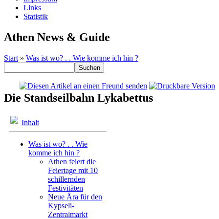
Links
Statistik
Athen News & Guide
Start
»
Was ist wo? . . Wie komme ich hin ?
Die Standseilbahn Lykabettus
Inhalt
Was ist wo? . . Wie
komme ich hin ?
Athen feiert die
Feiertage mit 10
schillernden
Festivitäten
Neue Ära für den
Kypseli-
Zentralmarkt