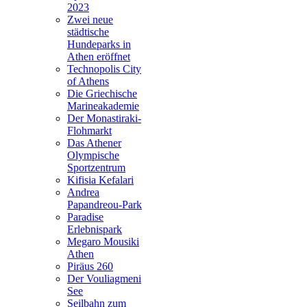
2023
Zwei neue
städtische
Hundeparks in
Athen eröffnet
Technopolis City
of Athens
Die Griechische
Marineakademie
Der Monastiraki-
Flohmarkt
Das Athener
Olympische
Sportzentrum
Kifisia Kefalari
Andrea
Papandreou-Park
Paradise
Erlebnispark
Megaro Mousiki
Athen
Piräus 260
Der Vouliagmeni
See
Seilbahn zum