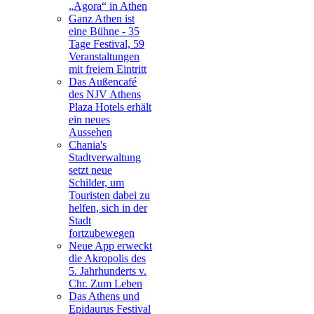
„Agora“ in Athen
Ganz Athen ist
eine Bühne - 35
Tage Festival, 59
Veranstaltungen
mit freiem Eintritt
Das Außencafé
des NJV Athens
Plaza Hotels erhält
ein neues
Aussehen
Chania's
Stadtverwaltung
setzt neue
Schilder, um
Touristen dabei zu
helfen, sich in der
Stadt
fortzubewegen
Neue App erweckt
die Akropolis des
5. Jahrhunderts v.
Chr. Zum Leben
Das Athens und
Epidaurus Festival