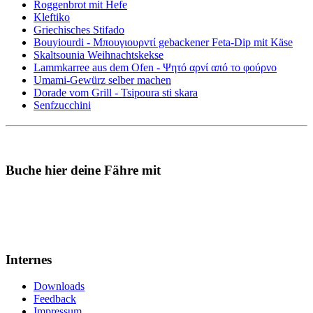
Roggenbrot mit Hefe
Kleftiko
Griechisches Stifado
Bouyiourdi - Μπουγιουρντί gebackener Feta-Dip mit Käse
Skaltsounia Weihnachtskekse
Lammkarree aus dem Ofen - Ψητό αρνί από το φούρνο
Umami-Gewürz selber machen
Dorade vom Grill - Tsipoura sti skara
Senfzucchini
Buche hier deine Fähre mit
Internes
Downloads
Feedback
Impressum