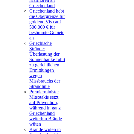
Marmoren an
Griechenland
Griechenland hebt
die Obergrenze für
goldene Visa auf
500.000 € für
bestimmte Gebiete
an
Griechische
Strände:
Überlastung der
Sonnenbänke führt
zu gerichtlichen
Ermittlungen
wegen
Missbrauchs der
Strandlinie
Premierminister
Mitsotakis setzt
auf Prävention,
während in ganz
Griechenland
weiterhin Brände
wüten
Brände wüten in