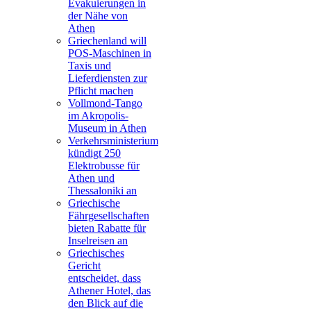
Evakuierungen in
der Nähe von
Athen
Griechenland will
POS-Maschinen in
Taxis und
Lieferdiensten zur
Pflicht machen
Vollmond-Tango
im Akropolis-
Museum in Athen
Verkehrsministerium
kündigt 250
Elektrobusse für
Athen und
Thessaloniki an
Griechische
Fährgesellschaften
bieten Rabatte für
Inselreisen an
Griechisches
Gericht
entscheidet, dass
Athener Hotel, das
den Blick auf die