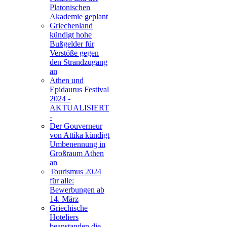
Platonischen
Akademie geplant
Griechenland
kündigt hohe
Bußgelder für
Verstöße gegen
den Strandzugang
an
Athen und
Epidaurus Festival
2024 -
AKTUALISIERT
-
Der Gouverneur
von Attika kündigt
Umbenennung in
Großraum Athen
an
Tourismus 2024
für alle:
Bewerbungen ab
14. März
Griechische
Hoteliers
beanstanden die