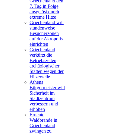
Griechenland den
7. Tag in Folge,
ausgelöst durch
extreme Hitze
Griechenland will
stundenweise
Besucherzonen
auf der Akropolis
einrichten
Griechenland
verkürzt die
Betriebszeiten
archäologischer
Stätten wegen der
Hitzewelle
Athens
Bürgermeister will
Sicherheit im
Stadtzentrum
verbessern und
erhöhen
Erneute
Waldbrände in
Griechenland
zwingen zu