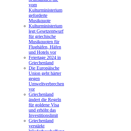
vom
Kulturministerium
geforderte
Musikquote
Kulturministerium
legt Gesetzentwurf
für griechische
Musikquoten für
Flughäfen, Häfen
und Hotels vor
Feiertage 2024 in
Griechenland
Die Europäische
Union geht härter
gegen
Umweltverbrechen
vor
Griechenland
ändert die Regeln
für goldene Visa
und erhöht das
Investitionslimit
Griechenland
verstärkt