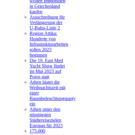
wollen Immobilien
in Griechenland
kaufen
Ausschreibung für
Verlängerung der
U-Bahn-Linie 2
Region Attika:
Hunderte von
Infrastrukturarbeiten
sollen 2023
beginnen
Die 19. East Med
Yacht Show findet
im Mai 2023 auf
Poros statt
Athen läutet die
Weihnachtszeit mit
einer
Baumbeleuchtungsparty
ein
Athen unter den
günstigsten
Städtereisezielen
Europas für 2023
175.000