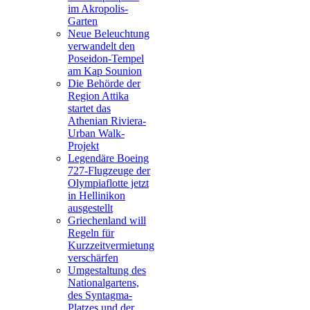
im Akropolis-
Garten
Neue Beleuchtung
verwandelt den
Poseidon-Tempel
am Kap Sounion
Die Behörde der
Region Attika
startet das
Athenian Riviera-
Urban Walk-
Projekt
Legendäre Boeing
727-Flugzeuge der
Olympiaflotte jetzt
in Hellinikon
ausgestellt
Griechenland will
Regeln für
Kurzzeitvermietung
verschärfen
Umgestaltung des
Nationalgartens,
des Syntagma-
Platzes und der