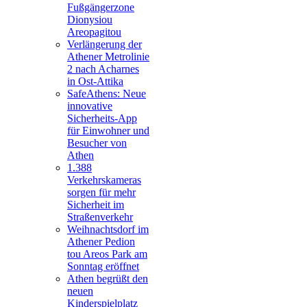
Fußgängerzone
Dionysiou
Areopagitou
Verlängerung der
Athener Metrolinie
2 nach Acharnes
in Ost-Attika
SafeAthens: Neue
innovative
Sicherheits-App
für Einwohner und
Besucher von
Athen
1.388
Verkehrskameras
sorgen für mehr
Sicherheit im
Straßenverkehr
Weihnachtsdorf im
Athener Pedion
tou Areos Park am
Sonntag eröffnet
Athen begrüßt den
neuen
Kinderspielplatz