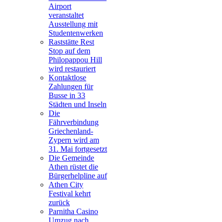
Airport
veranstaltet
Ausstellung mit
Studentenwerken
Raststätte Rest
Stop auf dem
Philopappou Hill
wird restauriert
Kontaktlose
Zahlungen für
Busse in 33
Städten und Inseln
Die
Fährverbindung
Griechenland-
Zypern wird am
31. Mai fortgesetzt
Die Gemeinde
Athen rüstet die
Bürgerhelpline auf
Athen City
Festival kehrt
zurück
Parnitha Casino
Umzug nach