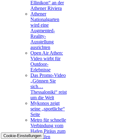
Ellinikon“ an der
Athener Riviera
Athener
Nationalgarten
wird eine
Augmented-
Reality-
Ausstellung
ausrichten
Open Air Athen:
Video wirbt für
Outdoor-
Erlebnisse
Das Promo-Video
„Gönnen Sie
sich…
Thessaloniki“ reist
um die Welt
Mykonos zeigt
seine „sportliche“
Seite
Metro für schnelle
Verbindung vom
Hafen Piräus zum
Cookie-Einstellungen
Flughafen