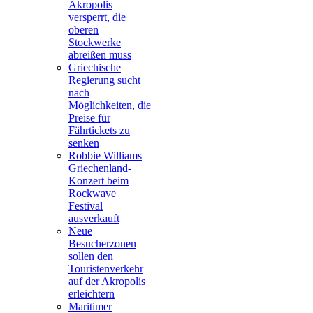
Akropolis
versperrt, die
oberen
Stockwerke
abreißen muss
Griechische
Regierung sucht
nach
Möglichkeiten, die
Preise für
Fährtickets zu
senken
Robbie Williams
Griechenland-
Konzert beim
Rockwave
Festival
ausverkauft
Neue
Besucherzonen
sollen den
Touristenverkehr
auf der Akropolis
erleichtern
Maritimer