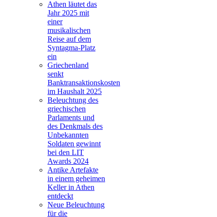
Athen läutet das
Jahr 2025 mit
einer
musikalischen
Reise auf dem
Syntagma-Platz
ein
Griechenland
senkt
Banktransaktionskosten
im Haushalt 2025
Beleuchtung des
griechischen
Parlaments und
des Denkmals des
Unbekannten
Soldaten gewinnt
bei den LIT
Awards 2024
Antike Artefakte
in einem geheimen
Keller in Athen
entdeckt
Neue Beleuchtung
für die