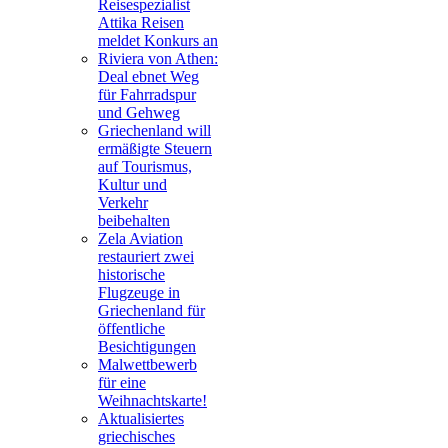
Reisespezialist
Attika Reisen
meldet Konkurs an
Riviera von Athen:
Deal ebnet Weg
für Fahrradspur
und Gehweg
Griechenland will
ermäßigte Steuern
auf Tourismus,
Kultur und
Verkehr
beibehalten
Zela Aviation
restauriert zwei
historische
Flugzeuge in
Griechenland für
öffentliche
Besichtigungen
Malwettbewerb
für eine
Weihnachtskarte!
Aktualisiertes
griechisches