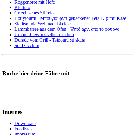
Roggenbrot mit Hefe
Kleftiko
Griechisches Stifado
Bouyiourdi - Μπουγιουρντί gebackener Feta-Dip mit Käse
Skaltsounia Weihnachtskekse
Lammkarree aus dem Ofen - Ψητό αρνί από το φούρνο
Umami-Gewürz selber machen
Dorade vom Grill - Tsipoura sti skara
Senfzucchini
Buche hier deine Fähre mit
Internes
Downloads
Feedback
Impressum