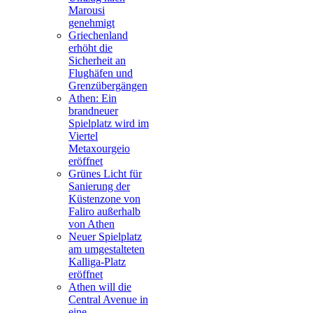
Marousi
genehmigt
Griechenland
erhöht die
Sicherheit an
Flughäfen und
Grenzübergängen
Athen: Ein
brandneuer
Spielplatz wird im
Viertel
Metaxourgeio
eröffnet
Grünes Licht für
Sanierung der
Küstenzone von
Faliro außerhalb
von Athen
Neuer Spielplatz
am umgestalteten
Kalliga-Platz
eröffnet
Athen will die
Central Avenue in
eine