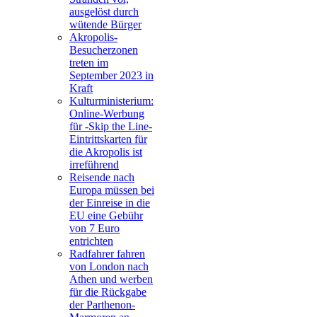
ausgelöst durch
wütende Bürger
Akropolis-
Besucherzonen
treten im
September 2023 in
Kraft
Kulturministerium:
Online-Werbung
für -Skip the Line-
Eintrittskarten für
die Akropolis ist
irreführend
Reisende nach
Europa müssen bei
der Einreise in die
EU eine Gebühr
von 7 Euro
entrichten
Radfahrer fahren
von London nach
Athen und werben
für die Rückgabe
der Parthenon-