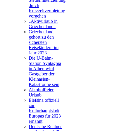
Steuerhinterziehung
durch
Kurzzeitvermietung
vorgehen
„Aktivurlaub in
Griechenland“
Griechenland
gehört zu den
sichersten
Reiseländern im
Jahr 2023
Die U-Bahn-
Station Syntagma
in Athen wird
Gastgeber der
Kleinasien-
Katastrophe sein
Alkoholfreier
Urlaub
Elefsina offiziell
zur
Kulturhauptstadt
Europas für 2023
ernannt
Deutsche Rentner