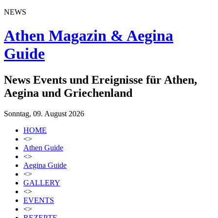
NEWS
Athen Magazin & Aegina
Guide
News Events und Ereignisse für Athen,
Aegina und Griechenland
Sonntag, 09. August 2026
HOME
<>
Athen Guide
<>
Aegina Guide
<>
GALLERY
<>
EVENTS
<>
REZEPTE