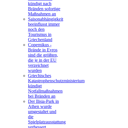
kündigt nach
Bränden sofortige
Maßnahmen an
Saisonabhängigkeit
beeinflusst immer
noch den
Tourismus in
Griechenland
Copernikus -
Brände in Evros
sind die größten,
die je in der EU
verzeichnet
wurden
Griechisches
Katastrophenschutzministerium
kündigt
Notfallmaßnahmen
bei Bränden an
Der Ilisia-Park in
Athen wurde
umgestaltet und
die
Spielplatzausstattung
verbessert