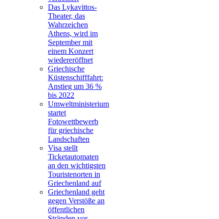
Das Lykavittos-
Theater, das
Wahrzeichen
Athens, wird im
September mit
einem Konzert
wiedereröffnet
Griechische
Küstenschifffahrt:
Anstieg um 36 %
bis 2022
Umweltministerium
startet
Fotowettbewerb
für griechische
Landschaften
Visa stellt
Ticketautomaten
an den wichtigsten
Touristenorten in
Griechenland auf
Griechenland geht
gegen Verstöße an
öffentlichen
Stränden vor,