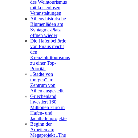
des Weintourismus
mit kostenlosen
Veranstaltungen
Athens historische
Blumenläden am
Syntagma-Platz
öffnen wieder
Die Hafenbehörde
von Piräus macht
den
Kreuzfahrttourismus
zu einer Top-
Priorität
„Städte von
morgen“ im
Zentrum von
Athen ausgestellt
Griechenland
investiert 160
Millionen Euro in
Hafen- und
Jachthafenprojekte
Beginn der
Arbeiten am
Megaprojekt „The