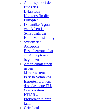
Athen spendet den
Erlös des
Lykavittos-
Konzerts für die
Flutopfer
Die antike Agora
von Athen ist
Schauplatz der
Kulturveranstaltung
System der
Akropolis-
Besucherzonen hat
am 4.. September
begonnen
Athen erhält einen
neuen
klimaresistenten
Park in Votanikos
Experten warnen,
dass das neue EU-
Grenzsystem
ETIAS zu
Problemen führen
kann
Griechenland