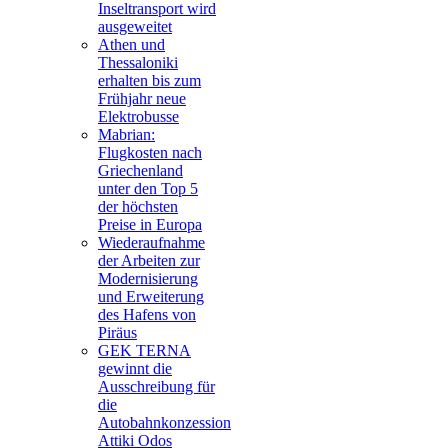
Inseltransport wird
ausgeweitet
Athen und
Thessaloniki
erhalten bis zum
Frühjahr neue
Elektrobusse
Mabrian:
Flugkosten nach
Griechenland
unter den Top 5
der höchsten
Preise in Europa
Wiederaufnahme
der Arbeiten zur
Modernisierung
und Erweiterung
des Hafens von
Piräus
GEK TERNA
gewinnt die
Ausschreibung für
die
Autobahnkonzession
Attiki Odos