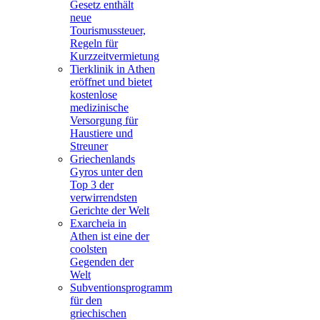
Gesetz enthält
neue
Tourismussteuer,
Regeln für
Kurzzeitvermietung
Tierklinik in Athen
eröffnet und bietet
kostenlose
medizinische
Versorgung für
Haustiere und
Streuner
Griechenlands
Gyros unter den
Top 3 der
verwirrendsten
Gerichte der Welt
Exarcheia in
Athen ist eine der
coolsten
Gegenden der
Welt
Subventionsprogramm
für den
griechischen