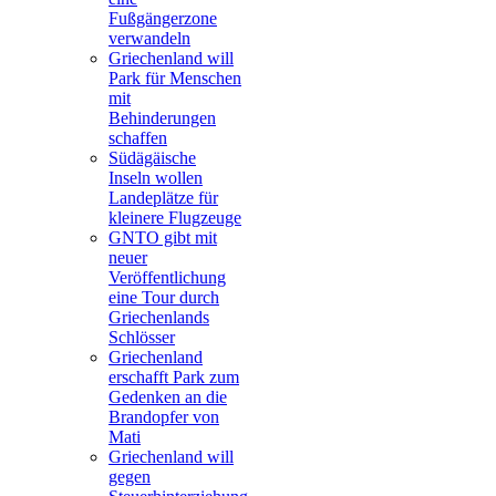
Fußgängerzone
verwandeln
Griechenland will
Park für Menschen
mit
Behinderungen
schaffen
Südägäische
Inseln wollen
Landeplätze für
kleinere Flugzeuge
GNTO gibt mit
neuer
Veröffentlichung
eine Tour durch
Griechenlands
Schlösser
Griechenland
erschafft Park zum
Gedenken an die
Brandopfer von
Mati
Griechenland will
gegen