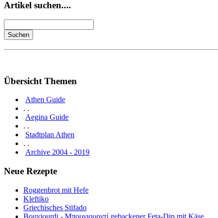
Artikel suchen....
Übersicht Themen
Athen Guide
. .
Aegina Guide
. .
Stadtplan Athen
. .
Archive 2004 - 2019
Neue Rezepte
Roggenbrot mit Hefe
Kleftiko
Griechisches Stifado
Bouyiourdi - Μπουγιουρντί gebackener Feta-Dip mit Käse