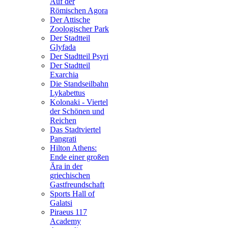
Auf der
Römischen Agora
Der Attische
Zoologischer Park
Der Stadtteil
Glyfada
Der Stadtteil Psyri
Der Stadtteil
Exarchia
Die Standseilbahn
Lykabettus
Kolonaki - Viertel
der Schönen und
Reichen
Das Stadtviertel
Pangrati
Hilton Athens:
Ende einer großen
Ära in der
griechischen
Gastfreundschaft
Sports Hall of
Galatsi
Piraeus 117
Academy