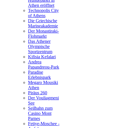
Hundeparks in
Athen eröffnet
Technopolis City
of Athens
Die Griechische
Marineakademie
Der Monastiraki-
Flohmarkt
Das Athener
Olympische
Sportzentrum
Kifisia Kefalari
Andrea
Papandreou-Park
Paradise
Erlebnispark
Megaro Mousiki
Athen
Piräus 260
Der Vouliagmeni
See
Seilbahn zum
Casino Mont
Parnes
Fetiye-Moschee -