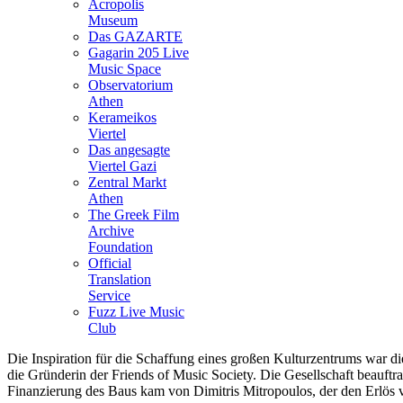
Acropolis
Museum
Das GAZARTE
Gagarin 205 Live
Music Space
Observatorium
Athen
Kerameikos
Viertel
Das angesagte
Viertel Gazi
Zentral Markt
Athen
The Greek Film
Archive
Foundation
Official
Translation
Service
Fuzz Live Music
Club
Die Inspiration für die Schaffung eines großen Kulturzentrums war di
die Gründerin der Friends of Music Society. Die Gesellschaft beauftra
Finanzierung des Baus kam von
Dimitris
Mitropoulos, der den Erlös v