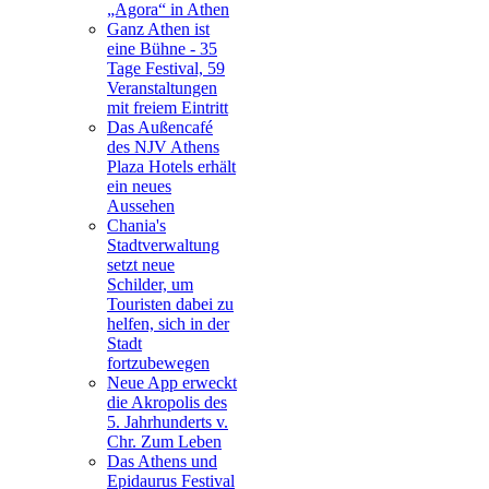
„Agora“ in Athen
Ganz Athen ist
eine Bühne - 35
Tage Festival, 59
Veranstaltungen
mit freiem Eintritt
Das Außencafé
des NJV Athens
Plaza Hotels erhält
ein neues
Aussehen
Chania's
Stadtverwaltung
setzt neue
Schilder, um
Touristen dabei zu
helfen, sich in der
Stadt
fortzubewegen
Neue App erweckt
die Akropolis des
5. Jahrhunderts v.
Chr. Zum Leben
Das Athens und
Epidaurus Festival