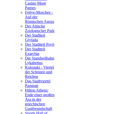
Casino Mont
Parnes
Fetiye-Moschee -
Auf der
Römischen Agora
Der Attische
Zoologischer Park
Der Stadtteil
Glyfada
Der Stadtteil Psyri
Der Stadtteil
Exarchia
Die Standseilbahn
Lykabettus
Kolonaki - Viertel
der Schönen und
Reichen
Das Stadtviertel
Pangrati
Hilton Athens:
Ende einer großen
Ära in der
griechischen
Gastfreundschaft
Sports Hall of