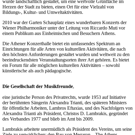
wurde landschaftlich gestaltet, um eine wertvolle Grünfläche im
Herzen der Stadt zu bieten, einen Ort für eine Vielzahl von
Bildungs-, Kultur- und Umweltaktivitäten.
2010 war der Garten Schauplatz eines wunderbaren Konzerts der
Wiener Philharmoniker unter der Leitung von Riccardo Muti vor
einem Publikum aus Einheimischen und Besuchern Athens.
Die Athener Konzerthalle bietet ein umfassendes Spektrum an
Einrichtungen für alle Arten von kulturellen Aktivitäten, die nach
den höchsten Anforderungen gestaltet wurden und weltweit zu den
beeindruckendsten Veranstaltungsorten ihrer Art gehören. Es bietet
ein Forum für alle möglichen kulturellen Aktivitäten – sowohl
künstlerische als auch pädagogische.
Die Gesellschaft der Musikfreunde
,
eine juristische Person des Privatrechts, wurde 1953 auf Initiative
der berühmten Sängerin Alexandra Trianti, des späteren Ministers
für öffentliche Arbeiten, Lambros Eftaxias, und des Nachfolgers von
Alexandra Trianti als Präsident, Christos D. Lambrakis, gegründet
des Verbandes 1977 und blieb im Amt bis 2009.
Lambrakis arbeitete unermüdlich als Präsident des Vereins, um seine
Ziele zu verwirklichen: den Bau von Megaron – The Athens