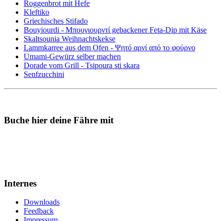
Roggenbrot mit Hefe
Kleftiko
Griechisches Stifado
Bouyiourdi - Μπουγιουρντί gebackener Feta-Dip mit Käse
Skaltsounia Weihnachtskekse
Lammkarree aus dem Ofen - Ψητό αρνί από το φούρνο
Umami-Gewürz selber machen
Dorade vom Grill - Tsipoura sti skara
Senfzucchini
Buche hier deine Fähre mit
Internes
Downloads
Feedback
Impressum