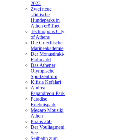
2023
Zwei neue
städtische
Hundeparks in
Athen eröffnet
Technopolis City
of Athens
Die Griechische
Marineakademie
Der Monastiraki-
Flohmarkt
Das Athener
Olympische
Sportzentrum
Kifisia Kefalari
Andrea
Papandreou-Park
Paradise
Erlebnispark
Megaro Mousiki
Athen
Piräus 260
Der Vouliagmeni
See
Seilbahn zum