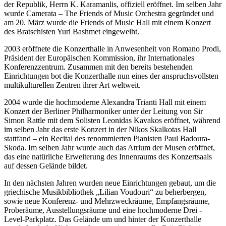
der Republik, Herrn K. Karamanlis, offiziell eröffnet. Im selben Jahr
wurde Camerata – The Friends of Music Orchestra gegründet und
am 20. März wurde die Friends of Music Hall mit einem Konzert
des Bratschisten Yuri Bashmet eingeweiht.
2003 eröffnete die Konzerthalle in Anwesenheit von Romano Prodi,
Präsident der Europäischen Kommission, ihr Internationales
Konferenzzentrum. Zusammen mit den bereits bestehenden
Einrichtungen bot die Konzerthalle nun eines der anspruchsvollsten
multikulturellen Zentren ihrer Art weltweit.
2004 wurde die hochmoderne Alexandra Trianti Hall mit einem
Konzert der Berliner Philharmoniker unter der Leitung von Sir
Simon Rattle mit dem Solisten Leonidas Kavakos eröffnet, während
im selben Jahr das erste Konzert in der Nikos Skalkotas Hall
stattfand – ein Recital des renommierten Pianisten Paul Badoura-
Skoda. Im selben Jahr wurde auch das Atrium der Musen eröffnet,
das eine natürliche Erweiterung des Innenraums des Konzertsaals
auf dessen Gelände bildet.
In den nächsten Jahren wurden neue Einrichtungen gebaut, um die
griechische Musikbibliothek „Lilian Voudouri“ zu beherbergen,
sowie neue Konferenz- und Mehrzweckräume, Empfangsräume,
Proberäume, Ausstellungsräume und eine hochmoderne Drei -
Level-Parkplatz. Das Gelände um und hinter der Konzerthalle