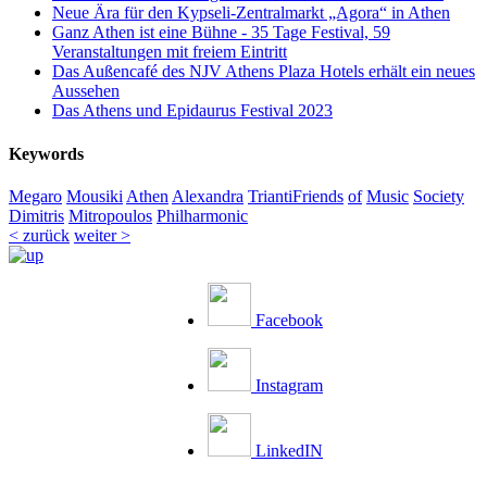
Neue Ära für den Kypseli-Zentralmarkt „Agora“ in Athen
Ganz Athen ist eine Bühne - 35 Tage Festival, 59
Veranstaltungen mit freiem Eintritt
Das Außencafé des NJV Athens Plaza Hotels erhält ein neues
Aussehen
Das Athens und Epidaurus Festival 2023
Keywords
Megaro
Mousiki
Athen
Alexandra
TriantiFriends
of
Music
Society
Dimitris
Mitropoulos
Philharmonic
< zurück
weiter >
Facebook
Instagram
LinkedIN