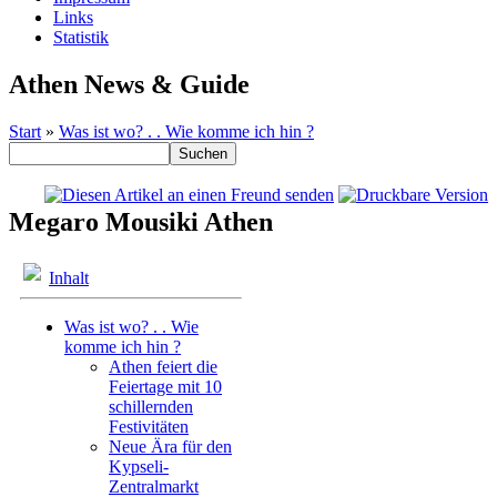
Links
Statistik
Athen News & Guide
Start
»
Was ist wo? . . Wie komme ich hin ?
Megaro Mousiki Athen
Inhalt
Was ist wo? . . Wie
komme ich hin ?
Athen feiert die
Feiertage mit 10
schillernden
Festivitäten
Neue Ära für den
Kypseli-
Zentralmarkt