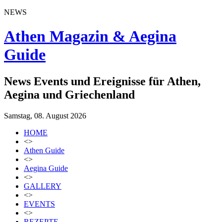
NEWS
Athen Magazin & Aegina
Guide
News Events und Ereignisse für Athen,
Aegina und Griechenland
Samstag, 08. August 2026
HOME
<>
Athen Guide
<>
Aegina Guide
<>
GALLERY
<>
EVENTS
<>
REZEPTE