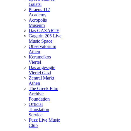
Galatsi
Piraeus 117
Academy
Acropolis
Museum
Das GAZARTE
Gagarin 205 Live
Music Space
Observatorium
Athen
Kerameikos
Viertel
Das angesagte
Viertel Gazi
Zentral Markt
Athen
The Greek Film
Archive
Foundation
Official
Translation
Service
Fuzz Live Music
Club