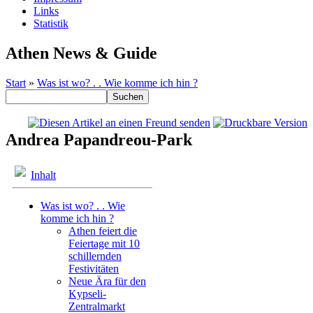
Links
Statistik
Athen News & Guide
Start
»
Was ist wo? . . Wie komme ich hin ?
Andrea Papandreou-Park
Inhalt
Was ist wo? . . Wie
komme ich hin ?
Athen feiert die
Feiertage mit 10
schillernden
Festivitäten
Neue Ära für den
Kypseli-
Zentralmarkt