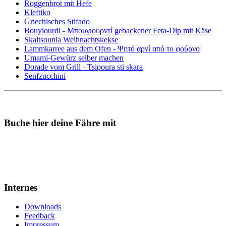
Roggenbrot mit Hefe
Kleftiko
Griechisches Stifado
Bouyiourdi - Μπουγιουρντί gebackener Feta-Dip mit Käse
Skaltsounia Weihnachtskekse
Lammkarree aus dem Ofen - Ψητό αρνί από το φούρνο
Umami-Gewürz selber machen
Dorade vom Grill - Tsipoura sti skara
Senfzucchini
Buche hier deine Fähre mit
Internes
Downloads
Feedback
Impressum