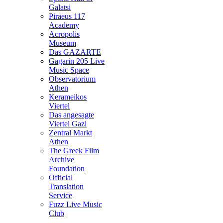
Galatsi
Piraeus 117
Academy
Acropolis
Museum
Das GAZARTE
Gagarin 205 Live
Music Space
Observatorium
Athen
Kerameikos
Viertel
Das angesagte
Viertel Gazi
Zentral Markt
Athen
The Greek Film
Archive
Foundation
Official
Translation
Service
Fuzz Live Music
Club