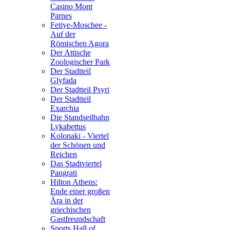
Casino Mont
Parnes
Fetiye-Moschee -
Auf der
Römischen Agora
Der Attische
Zoologischer Park
Der Stadtteil
Glyfada
Der Stadtteil Psyri
Der Stadtteil
Exarchia
Die Standseilbahn
Lykabettus
Kolonaki - Viertel
der Schönen und
Reichen
Das Stadtviertel
Pangrati
Hilton Athens:
Ende einer großen
Ära in der
griechischen
Gastfreundschaft
Sports Hall of