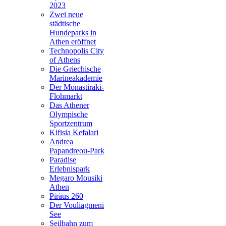
2023
Zwei neue
städtische
Hundeparks in
Athen eröffnet
Technopolis City
of Athens
Die Griechische
Marineakademie
Der Monastiraki-
Flohmarkt
Das Athener
Olympische
Sportzentrum
Kifisia Kefalari
Andrea
Papandreou-Park
Paradise
Erlebnispark
Megaro Mousiki
Athen
Piräus 260
Der Vouliagmeni
See
Seilbahn zum