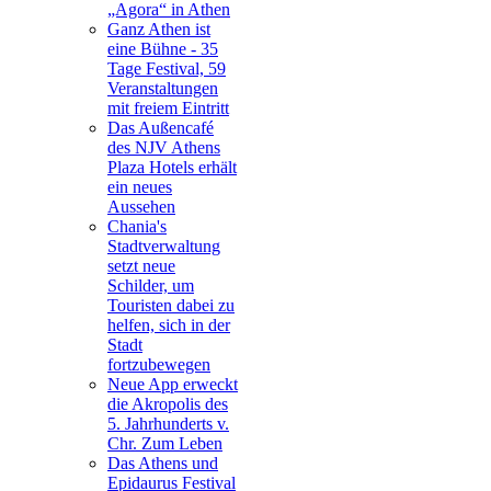
„Agora“ in Athen
Ganz Athen ist
eine Bühne - 35
Tage Festival, 59
Veranstaltungen
mit freiem Eintritt
Das Außencafé
des NJV Athens
Plaza Hotels erhält
ein neues
Aussehen
Chania's
Stadtverwaltung
setzt neue
Schilder, um
Touristen dabei zu
helfen, sich in der
Stadt
fortzubewegen
Neue App erweckt
die Akropolis des
5. Jahrhunderts v.
Chr. Zum Leben
Das Athens und
Epidaurus Festival