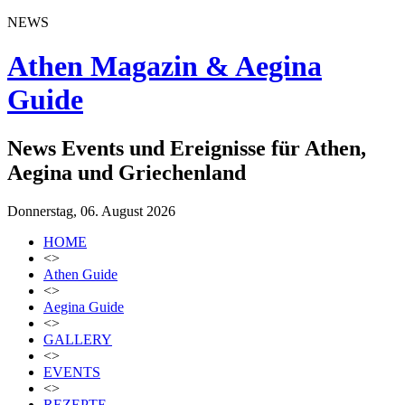
NEWS
Athen Magazin & Aegina
Guide
News Events und Ereignisse für Athen,
Aegina und Griechenland
Donnerstag, 06. August 2026
HOME
<>
Athen Guide
<>
Aegina Guide
<>
GALLERY
<>
EVENTS
<>
REZEPTE