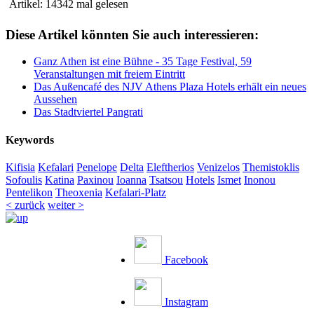
Artikel: 14342 mal gelesen
Diese Artikel könnten Sie auch interessieren:
Ganz Athen ist eine Bühne - 35 Tage Festival, 59
Veranstaltungen mit freiem Eintritt
Das Außencafé des NJV Athens Plaza Hotels erhält ein neues
Aussehen
Das Stadtviertel Pangrati
Keywords
Kifisia
Kefalari
Penelope
Delta
Eleftherios
Venizelos
Themistoklis
Sofoulis
Katina
Paxinou
Ioanna
Tsatsou
Hotels
Ismet
Inonou
Pentelikon
Theoxenia
Kefalari-Platz
< zurück
weiter >
Facebook
Instagram