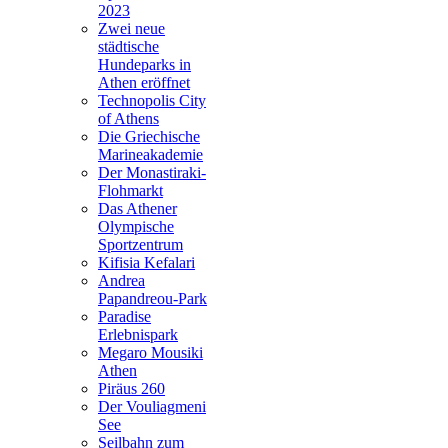
2023
Zwei neue
städtische
Hundeparks in
Athen eröffnet
Technopolis City
of Athens
Die Griechische
Marineakademie
Der Monastiraki-
Flohmarkt
Das Athener
Olympische
Sportzentrum
Kifisia Kefalari
Andrea
Papandreou-Park
Paradise
Erlebnispark
Megaro Mousiki
Athen
Piräus 260
Der Vouliagmeni
See
Seilbahn zum