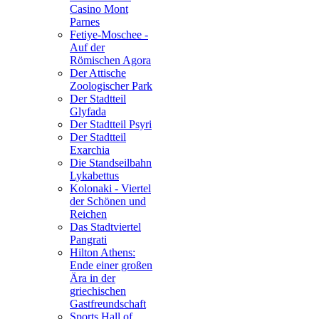
Casino Mont
Parnes
Fetiye-Moschee -
Auf der
Römischen Agora
Der Attische
Zoologischer Park
Der Stadtteil
Glyfada
Der Stadtteil Psyri
Der Stadtteil
Exarchia
Die Standseilbahn
Lykabettus
Kolonaki - Viertel
der Schönen und
Reichen
Das Stadtviertel
Pangrati
Hilton Athens:
Ende einer großen
Ära in der
griechischen
Gastfreundschaft
Sports Hall of