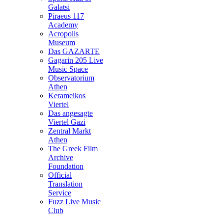
Galatsi
Piraeus 117
Academy
Acropolis
Museum
Das GAZARTE
Gagarin 205 Live
Music Space
Observatorium
Athen
Kerameikos
Viertel
Das angesagte
Viertel Gazi
Zentral Markt
Athen
The Greek Film
Archive
Foundation
Official
Translation
Service
Fuzz Live Music
Club