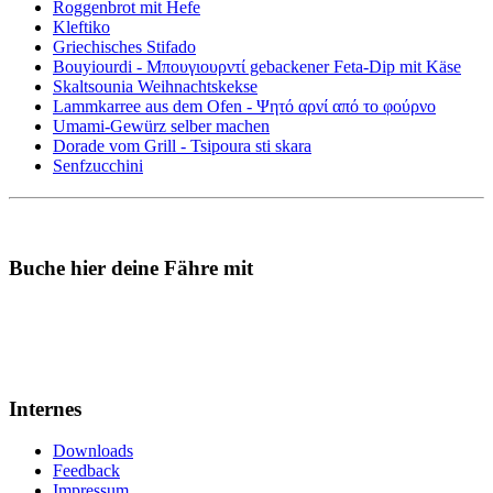
Roggenbrot mit Hefe
Kleftiko
Griechisches Stifado
Bouyiourdi - Μπουγιουρντί gebackener Feta-Dip mit Käse
Skaltsounia Weihnachtskekse
Lammkarree aus dem Ofen - Ψητό αρνί από το φούρνο
Umami-Gewürz selber machen
Dorade vom Grill - Tsipoura sti skara
Senfzucchini
Buche hier deine Fähre mit
Internes
Downloads
Feedback
Impressum