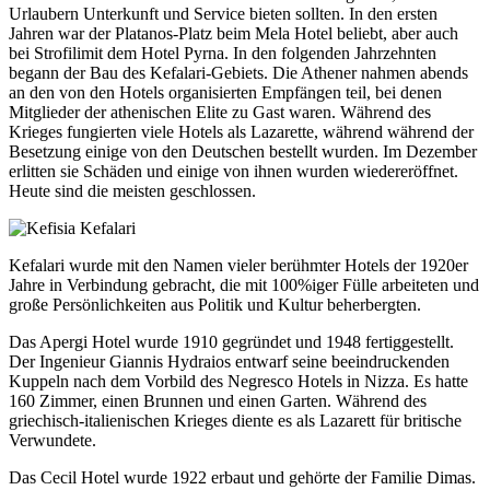
Urlaubern Unterkunft und Service bieten sollten. In den ersten
Jahren war der Platanos-Platz beim Mela Hotel beliebt, aber auch
bei Strofilimit dem Hotel Pyrna. In den folgenden Jahrzehnten
begann der Bau des Kefalari-Gebiets. Die Athener nahmen abends
an den von den Hotels organisierten Empfängen teil, bei denen
Mitglieder der athenischen Elite zu Gast waren. Während des
Krieges fungierten viele Hotels als Lazarette, während während der
Besetzung einige von den Deutschen bestellt wurden. Im Dezember
erlitten sie Schäden und einige von ihnen wurden wiedereröffnet.
Heute sind die meisten geschlossen.
Kefalari wurde mit den Namen vieler berühmter Hotels der 1920er
Jahre in Verbindung gebracht, die mit 100%iger Fülle arbeiteten und
große Persönlichkeiten aus Politik und Kultur beherbergten.
Das Apergi Hotel wurde 1910 gegründet und 1948 fertiggestellt.
Der Ingenieur Giannis Hydraios entwarf seine beeindruckenden
Kuppeln nach dem Vorbild des Negresco Hotels in Nizza. Es hatte
160 Zimmer, einen Brunnen und einen Garten. Während des
griechisch-italienischen Krieges diente es als Lazarett für britische
Verwundete.
Das Cecil Hotel wurde 1922 erbaut und gehörte der Familie Dimas.