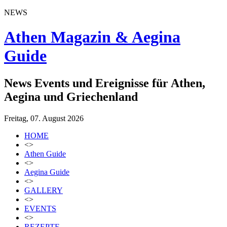
NEWS
Athen Magazin & Aegina
Guide
News Events und Ereignisse für Athen,
Aegina und Griechenland
Freitag, 07. August 2026
HOME
<>
Athen Guide
<>
Aegina Guide
<>
GALLERY
<>
EVENTS
<>
REZEPTE