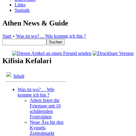
Links
Statistik
Athen News & Guide
Start
»
Was ist wo? . . Wie komme ich hin ?
Kifisia Kefalari
Inhalt
Was ist wo? . . Wie
komme ich hin ?
Athen feiert die
Feiertage mit 10
schillernden
Festivitäten
Neue Ära für den
Kypseli-
Zentralmarkt