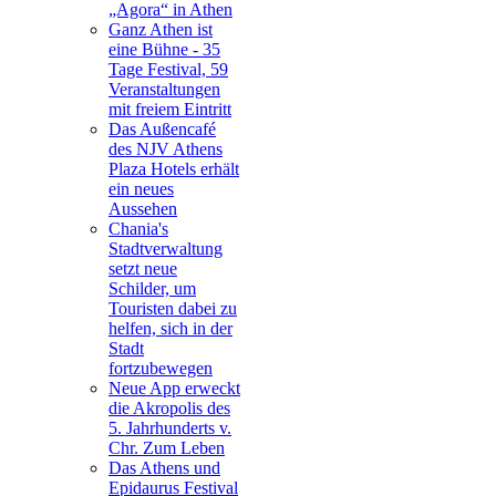
„Agora“ in Athen
Ganz Athen ist
eine Bühne - 35
Tage Festival, 59
Veranstaltungen
mit freiem Eintritt
Das Außencafé
des NJV Athens
Plaza Hotels erhält
ein neues
Aussehen
Chania's
Stadtverwaltung
setzt neue
Schilder, um
Touristen dabei zu
helfen, sich in der
Stadt
fortzubewegen
Neue App erweckt
die Akropolis des
5. Jahrhunderts v.
Chr. Zum Leben
Das Athens und
Epidaurus Festival