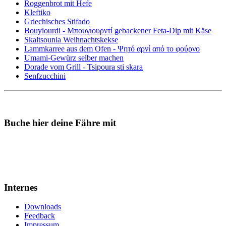
Roggenbrot mit Hefe
Kleftiko
Griechisches Stifado
Bouyiourdi - Μπουγιουρντί gebackener Feta-Dip mit Käse
Skaltsounia Weihnachtskekse
Lammkarree aus dem Ofen - Ψητό αρνί από το φούρνο
Umami-Gewürz selber machen
Dorade vom Grill - Tsipoura sti skara
Senfzucchini
Buche hier deine Fähre mit
Internes
Downloads
Feedback
Impressum