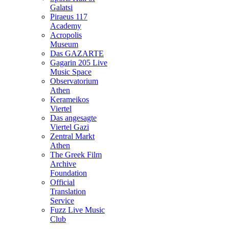
Galatsi
Piraeus 117
Academy
Acropolis
Museum
Das GAZARTE
Gagarin 205 Live
Music Space
Observatorium
Athen
Kerameikos
Viertel
Das angesagte
Viertel Gazi
Zentral Markt
Athen
The Greek Film
Archive
Foundation
Official
Translation
Service
Fuzz Live Music
Club