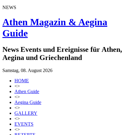
NEWS
Athen Magazin & Aegina
Guide
News Events und Ereignisse für Athen,
Aegina und Griechenland
Samstag, 08. August 2026
HOME
<>
Athen Guide
<>
Aegina Guide
<>
GALLERY
<>
EVENTS
<>
REZEPTE