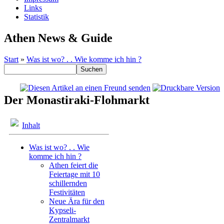
Links
Statistik
Athen News & Guide
Start
»
Was ist wo? . . Wie komme ich hin ?
Der Monastiraki-Flohmarkt
Inhalt
Was ist wo? . . Wie
komme ich hin ?
Athen feiert die
Feiertage mit 10
schillernden
Festivitäten
Neue Ära für den
Kypseli-
Zentralmarkt