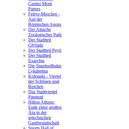
Casino Mont
Parnes
Fetiye-Moschee -
Auf der
Römischen Agora
Der Attische
Zoologischer Park
Der Stadtteil
Glyfada
Der Stadtteil Psyri
Der Stadtteil
Exarchia
Die Standseilbahn
Lykabettus
Kolonaki - Viertel
der Schönen und
Reichen
Das Stadtviertel
Pangrati
Hilton Athens:
Ende einer großen
Ära in der
griechischen
Gastfreundschaft
Sports Hall of