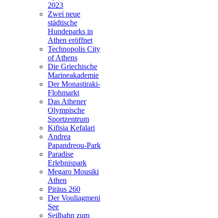
2023
Zwei neue
städtische
Hundeparks in
Athen eröffnet
Technopolis City
of Athens
Die Griechische
Marineakademie
Der Monastiraki-
Flohmarkt
Das Athener
Olympische
Sportzentrum
Kifisia Kefalari
Andrea
Papandreou-Park
Paradise
Erlebnispark
Megaro Mousiki
Athen
Piräus 260
Der Vouliagmeni
See
Seilbahn zum