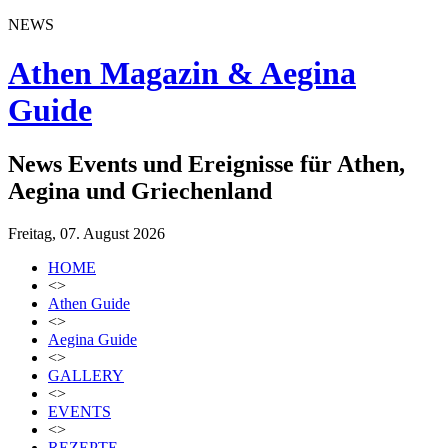
NEWS
Athen Magazin & Aegina
Guide
News Events und Ereignisse für Athen,
Aegina und Griechenland
Freitag, 07. August 2026
HOME
<>
Athen Guide
<>
Aegina Guide
<>
GALLERY
<>
EVENTS
<>
REZEPTE