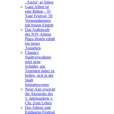
„Agora“ in Athen
Ganz Athen ist
eine Bühne - 35
Tage Festival, 59
Veranstaltungen
mit freiem Eintritt
Das Außencafé
des NJV Athens
Plaza Hotels erhält
ein neues
Aussehen
Chania's
Stadtverwaltung
setzt neue
Schilder, um
Touristen dabei zu
helfen, sich in der
Stadt
fortzubewegen
Neue App erweckt
die Akropolis des
5. Jahrhunderts v.
Chr. Zum Leben
Das Athens und
Epidaurus Festival