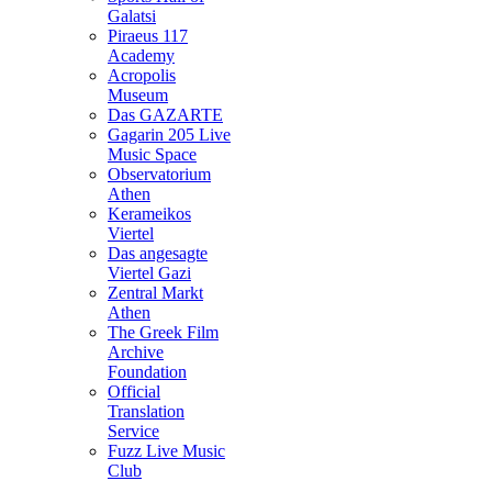
Galatsi
Piraeus 117
Academy
Acropolis
Museum
Das GAZARTE
Gagarin 205 Live
Music Space
Observatorium
Athen
Kerameikos
Viertel
Das angesagte
Viertel Gazi
Zentral Markt
Athen
The Greek Film
Archive
Foundation
Official
Translation
Service
Fuzz Live Music
Club