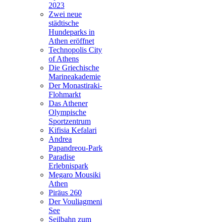
2023
Zwei neue
städtische
Hundeparks in
Athen eröffnet
Technopolis City
of Athens
Die Griechische
Marineakademie
Der Monastiraki-
Flohmarkt
Das Athener
Olympische
Sportzentrum
Kifisia Kefalari
Andrea
Papandreou-Park
Paradise
Erlebnispark
Megaro Mousiki
Athen
Piräus 260
Der Vouliagmeni
See
Seilbahn zum