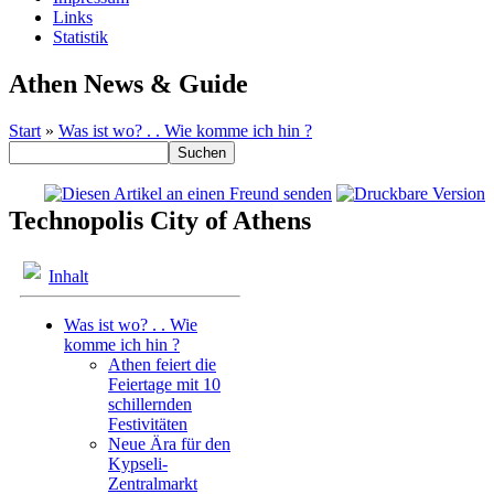
Links
Statistik
Athen News & Guide
Start
»
Was ist wo? . . Wie komme ich hin ?
Technopolis City of Athens
Inhalt
Was ist wo? . . Wie
komme ich hin ?
Athen feiert die
Feiertage mit 10
schillernden
Festivitäten
Neue Ära für den
Kypseli-
Zentralmarkt