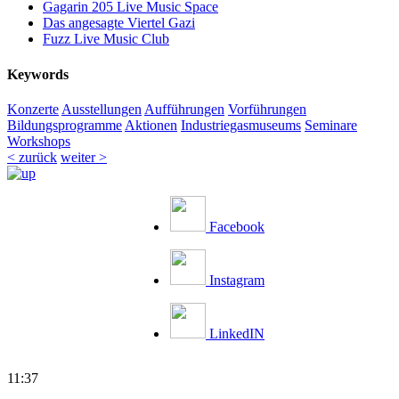
Gagarin 205 Live Music Space
Das angesagte Viertel Gazi
Fuzz Live Music Club
Keywords
Konzerte
Ausstellungen
Aufführungen
Vorführungen
Bildungsprogramme
Aktionen
Industriegasmuseums
Seminare
Workshops
< zurück
weiter >
Facebook
Instagram
LinkedIN
11:37