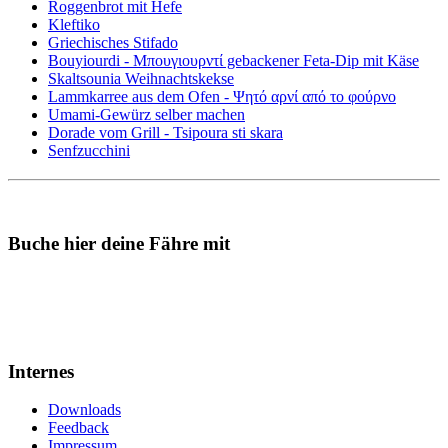
Roggenbrot mit Hefe
Kleftiko
Griechisches Stifado
Bouyiourdi - Μπουγιουρντί gebackener Feta-Dip mit Käse
Skaltsounia Weihnachtskekse
Lammkarree aus dem Ofen - Ψητό αρνί από το φούρνο
Umami-Gewürz selber machen
Dorade vom Grill - Tsipoura sti skara
Senfzucchini
Buche hier deine Fähre mit
Internes
Downloads
Feedback
Impressum