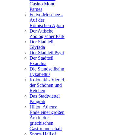
Casino Mont
Parnes
Fetiye-Moschee -
Auf der
Römischen Agora
Der Attische
Zoologischer Park
Der Stadtteil
Glyfada
Der Stadtteil Psyri
Der Stadtteil
Exarchia
Die Standseilbahn
Lykabettus
Kolonaki - Viertel
der Schönen und
Reichen
Das Stadtviertel
Pangrati
Hilton Athens:
Ende einer großen
Ära in der
griechischen
Gastfreundschaft
Sports Hall of