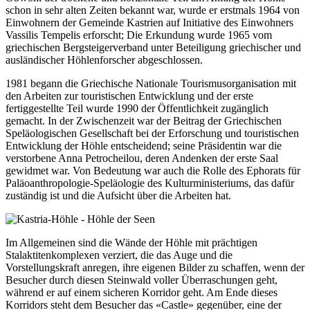
schon in sehr alten Zeiten bekannt war, wurde er erstmals 1964 von
Einwohnern der Gemeinde Kastrien auf Initiative des Einwohners
Vassilis Tempelis erforscht; Die Erkundung wurde 1965 vom
griechischen Bergsteigerverband unter Beteiligung griechischer und
ausländischer Höhlenforscher abgeschlossen.
1981 begann die Griechische Nationale Tourismusorganisation mit
den Arbeiten zur touristischen Entwicklung und der erste
fertiggestellte Teil wurde 1990 der Öffentlichkeit zugänglich
gemacht. In der Zwischenzeit war der Beitrag der Griechischen
Speläologischen Gesellschaft bei der Erforschung und touristischen
Entwicklung der Höhle entscheidend; seine Präsidentin war die
verstorbene Anna Petrocheilou, deren Andenken der erste Saal
gewidmet war. Von Bedeutung war auch die Rolle des Ephorats für
Paläoanthropologie-Speläologie des Kulturministeriums, das dafür
zuständig ist und die Aufsicht über die Arbeiten hat.
Im Allgemeinen sind die Wände der Höhle mit prächtigen
Stalaktitenkomplexen verziert, die das Auge und die
Vorstellungskraft anregen, ihre eigenen Bilder zu schaffen, wenn der
Besucher durch diesen Steinwald voller Überraschungen geht,
während er auf einem sicheren Korridor geht. Am Ende dieses
Korridors steht dem Besucher das «Castle» gegenüber, eine der