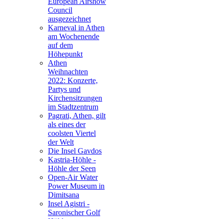
European Airshow
Council
ausgezeichnet
Karneval in Athen
am Wochenende
auf dem
Höhepunkt
Athen
Weihnachten
2022: Konzerte,
Partys und
Kirchensitzungen
im Stadtzentrum
Pagrati, Athen, gilt
als eines der
coolsten Viertel
der Welt
Die Insel Gavdos
Kastria-Höhle -
Höhle der Seen
Open-Air Water
Power Museum in
Dimitsana
Insel Agistri -
Saronischer Golf