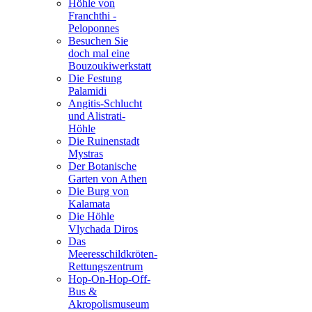
Höhle von
Franchthi -
Peloponnes
Besuchen Sie
doch mal eine
Bouzoukiwerkstatt
Die Festung
Palamidi
Angitis-Schlucht
und Alistrati-
Höhle
Die Ruinenstadt
Mystras
Der Botanische
Garten von Athen
Die Burg von
Kalamata
Die Höhle
Vlychada Diros
Das
Meeresschildkröten-
Rettungszentrum
Hop-On-Hop-Off-
Bus &
Akropolismuseum