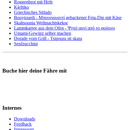
Roggenbrot mit Hefe
Kleftiko
Griechisches Stifado
Bouyiourdi - Μπουγιουρντί gebackener Feta-Dip mit Käse
Skaltsounia Weihnachtskekse
Lammkarree aus dem Ofen - Ψητό αρνί από το φούρνο
Umami-Gewürz selber machen
Dorade vom Grill - Tsipoura sti skara
Senfzucchini
Buche hier deine Fähre mit
Internes
Downloads
Feedback
Impressum