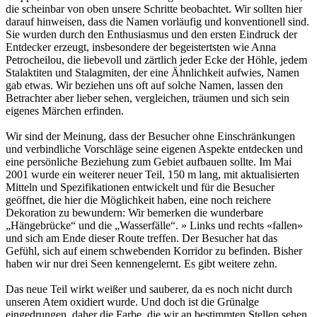
die scheinbar von oben unsere Schritte beobachtet. Wir sollten hier
darauf hinweisen, dass die Namen vorläufig und konventionell sind.
Sie wurden durch den Enthusiasmus und den ersten Eindruck der
Entdecker erzeugt, insbesondere der begeistertsten wie Anna
Petrocheilou, die liebevoll und zärtlich jeder Ecke der Höhle, jedem
Stalaktiten und Stalagmiten, der eine Ähnlichkeit aufwies, Namen
gab etwas. Wir beziehen uns oft auf solche Namen, lassen den
Betrachter aber lieber sehen, vergleichen, träumen und sich sein
eigenes Märchen erfinden.
Wir sind der Meinung, dass der Besucher ohne Einschränkungen
und verbindliche Vorschläge seine eigenen Aspekte entdecken und
eine persönliche Beziehung zum Gebiet aufbauen sollte. Im Mai
2001 wurde ein weiterer neuer Teil, 150 m lang, mit aktualisierten
Mitteln und Spezifikationen entwickelt und für die Besucher
geöffnet, die hier die Möglichkeit haben, eine noch reichere
Dekoration zu bewundern: Wir bemerken die wunderbare
„Hängebrücke“ und die „Wasserfälle“. » Links und rechts «fallen»
und sich am Ende dieser Route treffen. Der Besucher hat das
Gefühl, sich auf einem schwebenden Korridor zu befinden. Bisher
haben wir nur drei Seen kennengelernt. Es gibt weitere zehn.
Das neue Teil wirkt weißer und sauberer, da es noch nicht durch
unseren Atem oxidiert wurde. Und doch ist die Grünalge
eingedrungen, daher die Farbe, die wir an bestimmten Stellen sehen.