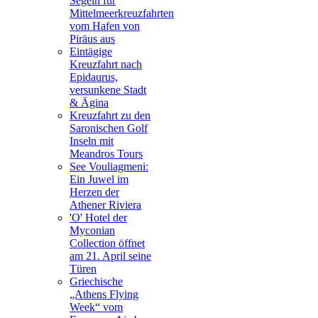
Segeln für
Mittelmeerkreuzfahrten
vom Hafen von
Piräus aus
Eintägige
Kreuzfahrt nach
Epidaurus,
versunkene Stadt
& Ägina
Kreuzfahrt zu den
Saronischen Golf
Inseln mit
Meandros Tours
See Vouliagmeni:
Ein Juwel im
Herzen der
Athener Riviera
'O' Hotel der
Myconian
Collection öffnet
am 21. April seine
Türen
Griechische
„Athens Flying
Week“ vom