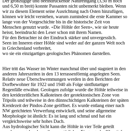
Der großzügige und beeindruckende Natureingang (3,50 m hoch
und 6,50 m breit) konnte Passanten nicht unbemerkt bleiben. Wenn
wir zu diesem Element seine Ausrichtung nach Osten hinzufügen,
können wir leicht verstehen, warum zumindest die erste Kammer so
lange von der Vorgeschichte bis in die historische Zeit von
Menschen genutzt wurde. «Die Höhle der Seen», wie sie heute
heisst, beeindruckt den Leser schon mit ihrem Namen.
Für den Betrachter ist der Eindruck stärker und unvergesslich.
Seen im Inneren einer Höhle sind weder auf der ganzen Welt noch
in Griechenland verbreitet,
wo sie ein einzigartiges geologisches Phänomen darstellen.
Hier tritt das Wasser im Winter manchmal über und stagniert in den
anderen Jahreszeiten in den 13 terrassenförmig angelegten Seen.
Relativ neue Überschwemmungen werden in den Berichten der
Dorfbewohner für 1922 und 1940 als Folge sintflutartiger
Regenfälle erwähnt. Geologen zufolge wurde die Höhle teilweise in
den kreidezeitlichen Kalksteinen der geotektonischen Zone von
Tripolis und teilweise in den dünnschichtigen Kalksteinen der späten
Kreidezeit der Pindos-Zone geöffnet. Es wurde entlang einer nach
NW gerichteten Verwerfung entwickelt, und seine allgemeine
Morphologie ist ähnlich: Es ist lang und schmal und hat ein
vergleichsweise sehr hohes Dach.
Aus hydrologischer Sicht kann die Höhle in vier Teile geteilt