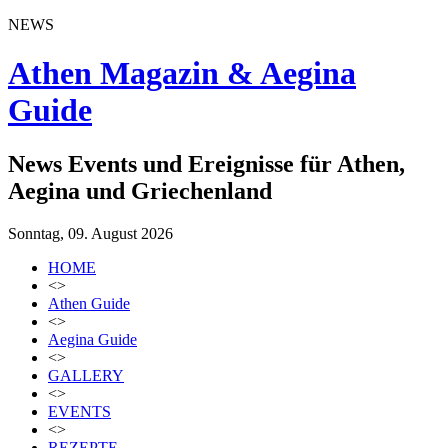
NEWS
Athen Magazin & Aegina
Guide
News Events und Ereignisse für Athen,
Aegina und Griechenland
Sonntag, 09. August 2026
HOME
<>
Athen Guide
<>
Aegina Guide
<>
GALLERY
<>
EVENTS
<>
REZEPTE