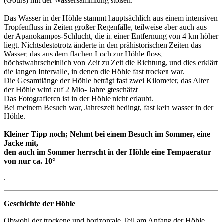
(Gours) mit der Wassersammlung stoßen.
Das Wasser in der Höhle stammt hauptsächlich aus einem intensiven
Tropfenfluss in Zeiten großer Regenfälle, teilweise aber auch aus
der Apanokampos-Schlucht, die in einer Entfernung von 4 km höher
liegt. Nichtsdestotrotz änderte in den prähistorischen Zeiten das
Wasser, das aus dem flachen Loch zur Höhle floss,
höchstwahrscheinlich von Zeit zu Zeit die Richtung, und dies erklärt
die langen Intervalle, in denen die Höhle fast trocken war.
Die Gesamtlänge der Höhle beträgt fast zwei Kilometer, das Alter
der Höhle wird auf 2 Mio- Jahre gteschätzt
Das Fotografieren ist in der Höhle nicht erlaubt.
Bei meinem Besuch war, Jahreszeit bedingt, fast kein wasser in der
Höhle.
Kleiner Tipp noch; Nehmt bei einem Besuch im Sommer, eine
Jacke mit,
den auch im Sommer herrscht in der Höhle eine Tempaeratur
von nur ca. 10°
.
Geschichte der Höhle
Obwohl der trockene und horizontale Teil am Anfang der Höhle