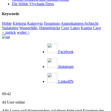
Die Höhle Vlychada Diros
Keywords
Höhle
Kleitoria
Kalavryta
Troupissio
Apanokampos-Schlucht
Stalaktiten
Wasserfälle.
Hängebrücke
Cave
Lakes
Kastria
Cave
< zurück
weiter >
Facebook
Instagram
LinkedIN
09:42
44 User online
Alle Logos und Warenzeichen auf dieser Seite sind Eigentum der