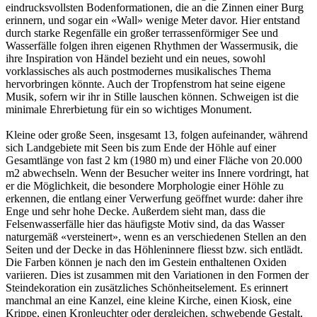
eindrucksvollsten Bodenformationen, die an die Zinnen einer Burg
erinnern, und sogar ein «Wall» wenige Meter davor. Hier entstand
durch starke Regenfälle ein großer terrassenförmiger See und
Wasserfälle folgen ihren eigenen Rhythmen der Wassermusik, die
ihre Inspiration von Händel bezieht und ein neues, sowohl
vorklassisches als auch postmodernes musikalisches Thema
hervorbringen könnte. Auch der Tropfenstrom hat seine eigene
Musik, sofern wir ihr in Stille lauschen können. Schweigen ist die
minimale Ehrerbietung für ein so wichtiges Monument.
Kleine oder große Seen, insgesamt 13, folgen aufeinander, während
sich Landgebiete mit Seen bis zum Ende der Höhle auf einer
Gesamtlänge von fast 2 km (1980 m) und einer Fläche von 20.000
m2 abwechseln. Wenn der Besucher weiter ins Innere vordringt, hat
er die Möglichkeit, die besondere Morphologie einer Höhle zu
erkennen, die entlang einer Verwerfung geöffnet wurde: daher ihre
Enge und sehr hohe Decke. Außerdem sieht man, dass die
Felsenwasserfälle hier das häufigste Motiv sind, da das Wasser
naturgemäß «versteinert», wenn es an verschiedenen Stellen an den
Seiten und der Decke in das Höhleninnere fliesst bzw. sich entlädt.
Die Farben können je nach den im Gestein enthaltenen Oxiden
variieren. Dies ist zusammen mit den Variationen in den Formen der
Steindekoration ein zusätzliches Schönheitselement. Es erinnert
manchmal an eine Kanzel, eine kleine Kirche, einen Kiosk, eine
Krippe, einen Kronleuchter oder dergleichen. schwebende Gestalt,