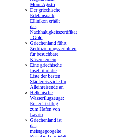
Moni-Agistri
Der griechische
Erlebnispark
Ellinikon erhält
das
Nachhaltigkeitszertifikat
- Gold
Griechenland führt
Zertifizierungsverfahren
für besuchbare
Käsereien ein
Eine griechische
Insel führt die
Liste der besten
Städtereiseziele für
Alleinreisende an
Hellenische
Wasserflugzeuge:
Erster Testflug
zum Hafen von
Lavrio
Griechenland ist
das
meistgegoogelte
Reiseland der Welt