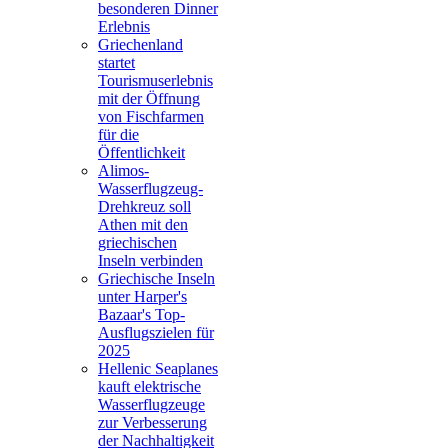
besonderen Dinner
Erlebnis
Griechenland
startet
Tourismuserlebnis
mit der Öffnung
von Fischfarmen
für die
Öffentlichkeit
Alimos-
Wasserflugzeug-
Drehkreuz soll
Athen mit den
griechischen
Inseln verbinden
Griechische Inseln
unter Harper's
Bazaar's Top-
Ausflugszielen für
2025
Hellenic Seaplanes
kauft elektrische
Wasserflugzeuge
zur Verbesserung
der Nachhaltigkeit