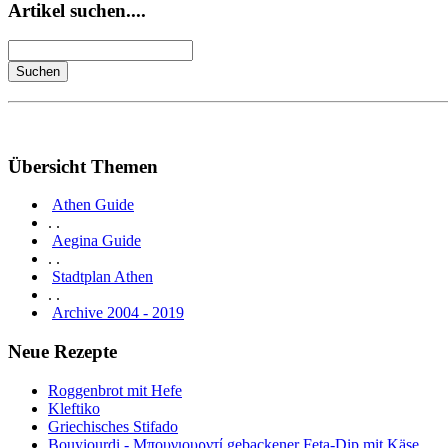
Artikel suchen....
Übersicht Themen
Athen Guide
. .
Aegina Guide
. .
Stadtplan Athen
. .
Archive 2004 - 2019
Neue Rezepte
Roggenbrot mit Hefe
Kleftiko
Griechisches Stifado
Bouyiourdi - Μπουγιουρντί gebackener Feta-Dip mit Käse