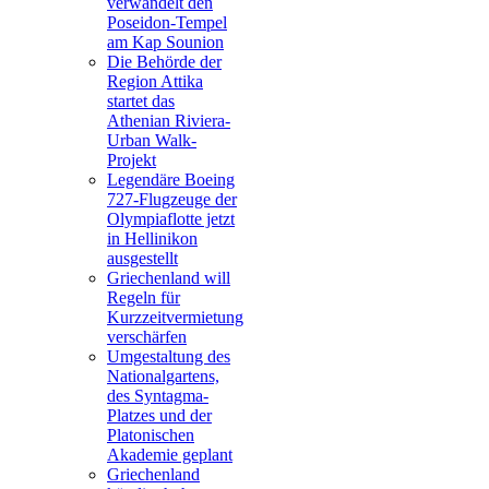
verwandelt den
Poseidon-Tempel
am Kap Sounion
Die Behörde der
Region Attika
startet das
Athenian Riviera-
Urban Walk-
Projekt
Legendäre Boeing
727-Flugzeuge der
Olympiaflotte jetzt
in Hellinikon
ausgestellt
Griechenland will
Regeln für
Kurzzeitvermietung
verschärfen
Umgestaltung des
Nationalgartens,
des Syntagma-
Platzes und der
Platonischen
Akademie geplant
Griechenland