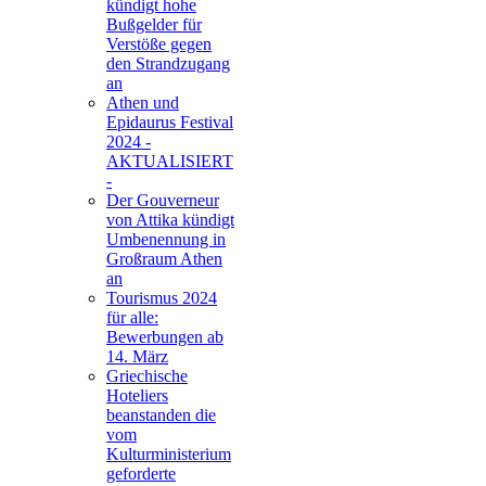
kündigt hohe
Bußgelder für
Verstöße gegen
den Strandzugang
an
Athen und
Epidaurus Festival
2024 -
AKTUALISIERT
-
Der Gouverneur
von Attika kündigt
Umbenennung in
Großraum Athen
an
Tourismus 2024
für alle:
Bewerbungen ab
14. März
Griechische
Hoteliers
beanstanden die
vom
Kulturministerium
geforderte