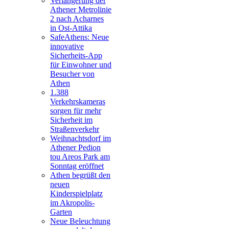
Verlängerung der
Athener Metrolinie
2 nach Acharnes
in Ost-Attika
SafeAthens: Neue
innovative
Sicherheits-App
für Einwohner und
Besucher von
Athen
1.388
Verkehrskameras
sorgen für mehr
Sicherheit im
Straßenverkehr
Weihnachtsdorf im
Athener Pedion
tou Areos Park am
Sonntag eröffnet
Athen begrüßt den
neuen
Kinderspielplatz
im Akropolis-
Garten
Neue Beleuchtung