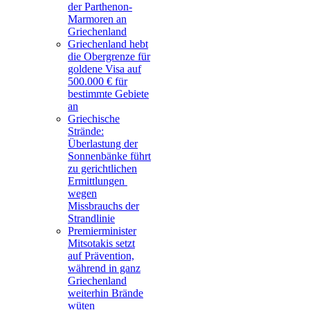
der Parthenon-
Marmoren an
Griechenland
Griechenland hebt
die Obergrenze für
goldene Visa auf
500.000 € für
bestimmte Gebiete
an
Griechische
Strände:
Überlastung der
Sonnenbänke führt
zu gerichtlichen
Ermittlungen
wegen
Missbrauchs der
Strandlinie
Premierminister
Mitsotakis setzt
auf Prävention,
während in ganz
Griechenland
weiterhin Brände
wüten