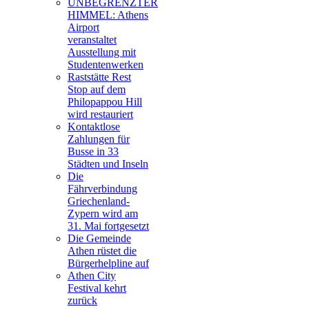
UNBEGRENZTER
HIMMEL: Athens
Airport
veranstaltet
Ausstellung mit
Studentenwerken
Raststätte Rest
Stop auf dem
Philopappou Hill
wird restauriert
Kontaktlose
Zahlungen für
Busse in 33
Städten und Inseln
Die
Fährverbindung
Griechenland-
Zypern wird am
31. Mai fortgesetzt
Die Gemeinde
Athen rüstet die
Bürgerhelpline auf
Athen City
Festival kehrt
zurück