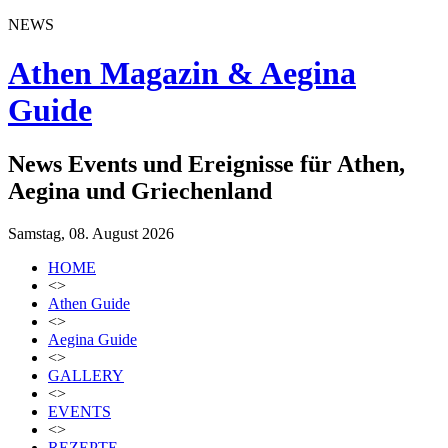
NEWS
Athen Magazin & Aegina
Guide
News Events und Ereignisse für Athen,
Aegina und Griechenland
Samstag, 08. August 2026
HOME
<>
Athen Guide
<>
Aegina Guide
<>
GALLERY
<>
EVENTS
<>
REZEPTE