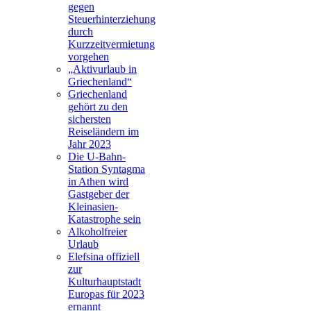
gegen
Steuerhinterziehung
durch
Kurzzeitvermietung
vorgehen
„Aktivurlaub in
Griechenland“
Griechenland
gehört zu den
sichersten
Reiseländern im
Jahr 2023
Die U-Bahn-
Station Syntagma
in Athen wird
Gastgeber der
Kleinasien-
Katastrophe sein
Alkoholfreier
Urlaub
Elefsina offiziell
zur
Kulturhauptstadt
Europas für 2023
ernannt