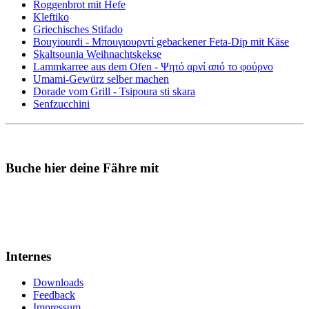
Roggenbrot mit Hefe
Kleftiko
Griechisches Stifado
Bouyiourdi - Μπουγιουρντί gebackener Feta-Dip mit Käse
Skaltsounia Weihnachtskekse
Lammkarree aus dem Ofen - Ψητό αρνί από το φούρνο
Umami-Gewürz selber machen
Dorade vom Grill - Tsipoura sti skara
Senfzucchini
Buche hier deine Fähre mit
Internes
Downloads
Feedback
Impressum