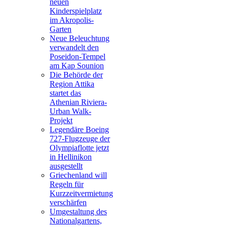
neuen
Kinderspielplatz
im Akropolis-
Garten
Neue Beleuchtung
verwandelt den
Poseidon-Tempel
am Kap Sounion
Die Behörde der
Region Attika
startet das
Athenian Riviera-
Urban Walk-
Projekt
Legendäre Boeing
727-Flugzeuge der
Olympiaflotte jetzt
in Hellinikon
ausgestellt
Griechenland will
Regeln für
Kurzzeitvermietung
verschärfen
Umgestaltung des
Nationalgartens,