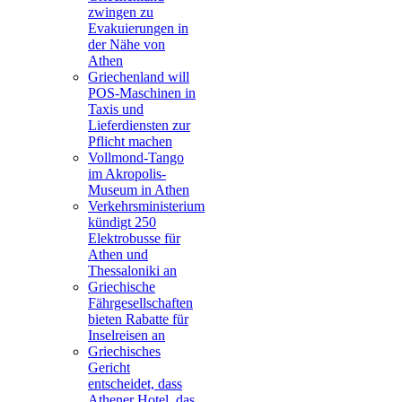
zwingen zu
Evakuierungen in
der Nähe von
Athen
Griechenland will
POS-Maschinen in
Taxis und
Lieferdiensten zur
Pflicht machen
Vollmond-Tango
im Akropolis-
Museum in Athen
Verkehrsministerium
kündigt 250
Elektrobusse für
Athen und
Thessaloniki an
Griechische
Fährgesellschaften
bieten Rabatte für
Inselreisen an
Griechisches
Gericht
entscheidet, dass
Athener Hotel, das