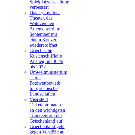
Spielplatzausstattung
verbessert
Das Lykavittos-
Theater, das
Wahrzeichen
Athens, wird im
September mit
einem Konzert
wiedereröffnet
Griechische
Küstenschifffahrt:
Anstieg um 36 %
bis 2022
Umweltministerium
startet
Fotowettbewerb
für griechische
Landschaften
Visa stellt
Ticketautomaten
an den wichtigsten
Touristenorten in
Griechenland auf
Griechenland geht
gegen Verstöße an