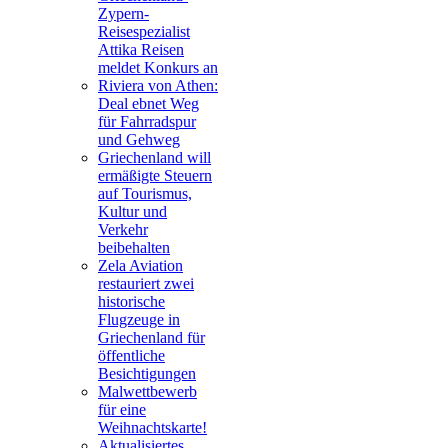
Zypern-
Reisespezialist
Attika Reisen
meldet Konkurs an
Riviera von Athen:
Deal ebnet Weg
für Fahrradspur
und Gehweg
Griechenland will
ermäßigte Steuern
auf Tourismus,
Kultur und
Verkehr
beibehalten
Zela Aviation
restauriert zwei
historische
Flugzeuge in
Griechenland für
öffentliche
Besichtigungen
Malwettbewerb
für eine
Weihnachtskarte!
Aktualisiertes