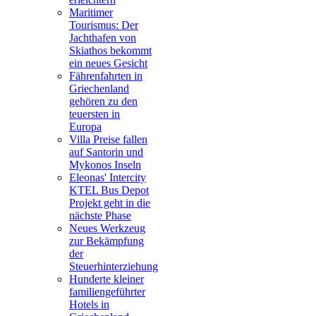
Maritimer
Tourismus: Der
Jachthafen von
Skiathos bekommt
ein neues Gesicht
Fährenfahrten in
Griechenland
gehören zu den
teuersten in
Europa
Villa Preise fallen
auf Santorin und
Mykonos Inseln
Eleonas' Intercity
KTEL Bus Depot
Projekt geht in die
nächste Phase
Neues Werkzeug
zur Bekämpfung
der
Steuerhinterziehung
Hunderte kleiner
familiengeführter
Hotels in