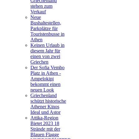
Griechenland
stehen zum
Verkauf
Neue
Bushaltestellen,
Parkplätze für
Touristenbusse in
Athen
Keinen Urlaub in
diesem Jahr für
einen von zwei
Griechen
Der Sofia Vembo
Platz in Athen -
Ampelokipi
bekommt einen
neuen Look
Griechenland
schützt historische
Athener Kinos
Ideal und Astor
Attika-Region
Bietet 2023 18
Strände mit der
Blauen Flagge