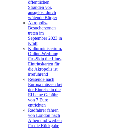
öffentlichen
Stränden vor,
ausgelöst durch
wütende Bürger
Akropolis-
Besucherzonen
treten im
September 2023 in
Kraft
Kulturministerium:
Online-Werbung
für -Skip the Line-
Eintrittskarten für
die Akropolis ist
irreführend
Reisende nach
Europa müssen bei
der Einreise in die
EU eine Gebühr
von 7 Euro
entrichten
Radfahrer fahren
von London nach
Athen und werben
für die Rückgabe