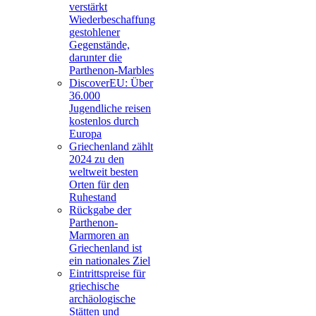
verstärkt
Wiederbeschaffung
gestohlener
Gegenstände,
darunter die
Parthenon-Marbles
DiscoverEU: Über
36.000
Jugendliche reisen
kostenlos durch
Europa
Griechenland zählt
2024 zu den
weltweit besten
Orten für den
Ruhestand
Rückgabe der
Parthenon-
Marmoren an
Griechenland ist
ein nationales Ziel
Eintrittspreise für
griechische
archäologische
Stätten und