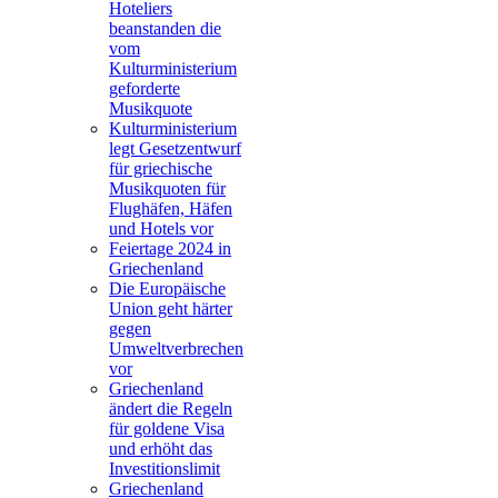
Hoteliers
beanstanden die
vom
Kulturministerium
geforderte
Musikquote
Kulturministerium
legt Gesetzentwurf
für griechische
Musikquoten für
Flughäfen, Häfen
und Hotels vor
Feiertage 2024 in
Griechenland
Die Europäische
Union geht härter
gegen
Umweltverbrechen
vor
Griechenland
ändert die Regeln
für goldene Visa
und erhöht das
Investitionslimit
Griechenland