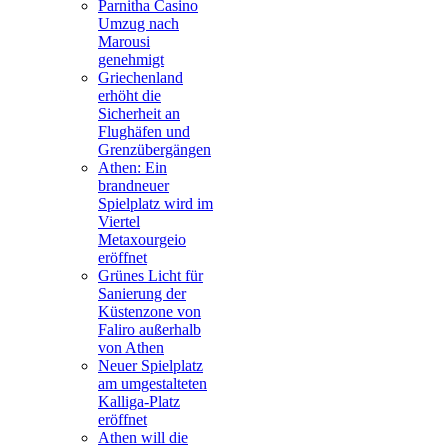
Parnitha Casino
Umzug nach
Marousi
genehmigt
Griechenland
erhöht die
Sicherheit an
Flughäfen und
Grenzübergängen
Athen: Ein
brandneuer
Spielplatz wird im
Viertel
Metaxourgeio
eröffnet
Grünes Licht für
Sanierung der
Küstenzone von
Faliro außerhalb
von Athen
Neuer Spielplatz
am umgestalteten
Kalliga-Platz
eröffnet
Athen will die