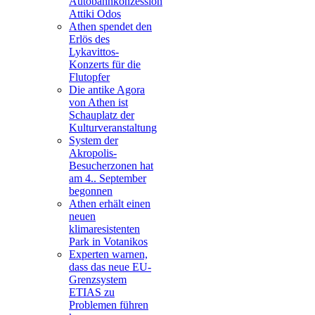
Autobahnkonzession
Attiki Odos
Athen spendet den
Erlös des
Lykavittos-
Konzerts für die
Flutopfer
Die antike Agora
von Athen ist
Schauplatz der
Kulturveranstaltung
System der
Akropolis-
Besucherzonen hat
am 4.. September
begonnen
Athen erhält einen
neuen
klimaresistenten
Park in Votanikos
Experten warnen,
dass das neue EU-
Grenzsystem
ETIAS zu
Problemen führen