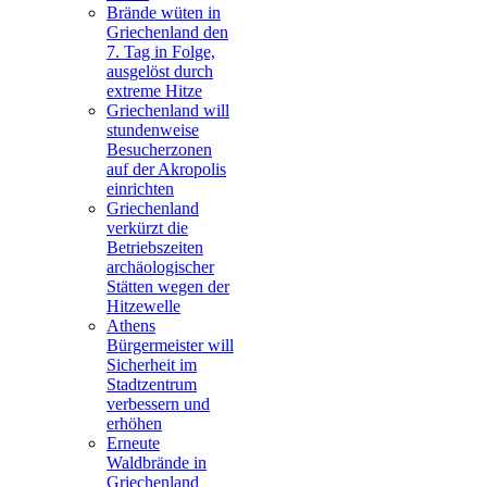
Brände wüten in
Griechenland den
7. Tag in Folge,
ausgelöst durch
extreme Hitze
Griechenland will
stundenweise
Besucherzonen
auf der Akropolis
einrichten
Griechenland
verkürzt die
Betriebszeiten
archäologischer
Stätten wegen der
Hitzewelle
Athens
Bürgermeister will
Sicherheit im
Stadtzentrum
verbessern und
erhöhen
Erneute
Waldbrände in
Griechenland