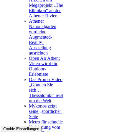
Megaprojekt „The
Ellinikon“ an der
Athener Riviera
Athener
Nationalgarten
wird eine
Augmented-
Reality-
Ausstellung
ausrichten
Open Air Athen:
Video wirbt für
Outdoor-
Erlebnisse
Das Promo-Video
„Gönnen Sie
sich…
Thessaloniki“ reist
um die Welt
Mykonos zeigt
seine „sportliche“
Seite
Metro für schnelle
Verbindung vom
Cookie-Einstellungen