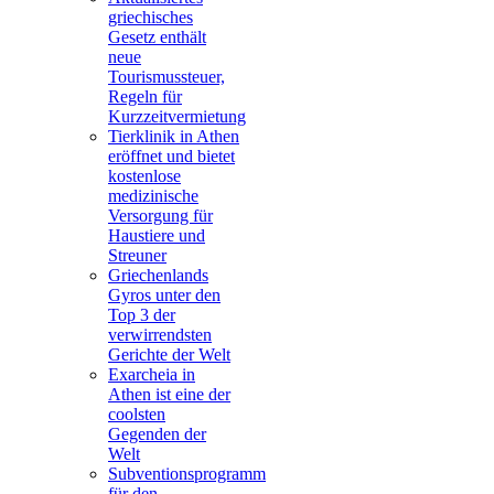
griechisches
Gesetz enthält
neue
Tourismussteuer,
Regeln für
Kurzzeitvermietung
Tierklinik in Athen
eröffnet und bietet
kostenlose
medizinische
Versorgung für
Haustiere und
Streuner
Griechenlands
Gyros unter den
Top 3 der
verwirrendsten
Gerichte der Welt
Exarcheia in
Athen ist eine der
coolsten
Gegenden der
Welt
Subventionsprogramm
für den