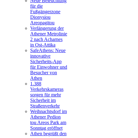
Neue Beleuchtung
für die
Fußgängerzone
Dionysiou
Areopagitou
Verlängerung der
Athener Metrolinie
2 nach Acharnes
in Ost-Attika
SafeAthens: Neue
innovative
Sicherheits-App
für Einwohner und
Besucher von
Athen
1.388
Verkehrskameras
sorgen für mehr
Sicherheit im
Straßenverkehr
Weihnachtsdorf im
Athener Pedion
tou Areos Park am
Sonntag eröffnet
Athen begrüßt den