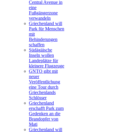
Central Avenue in
eine
Fußgängerzone
verwandeln
Griechenland will
Park für Menschen
mit
Behinderungen
schaffen
Südägäische
Inseln wollen
Landeplätze für
kleinere Flugzeuge
GNTO gibt mit
neuer
Veröffentlichung
eine Tour durch
Griechenlands
Schlösser
Griechenland
erschafft Park zum
Gedenken an die
Brandopfer von
Mati
Griechenland will