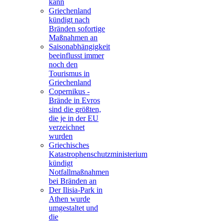
kann
Griechenland
kündigt nach
Bränden sofortige
Maßnahmen an
Saisonabhängigkeit
beeinflusst immer
noch den
Tourismus in
Griechenland
Copernikus -
Brände in Evros
sind die größten,
die je in der EU
verzeichnet
wurden
Griechisches
Katastrophenschutzministerium
kündigt
Notfallmaßnahmen
bei Bränden an
Der Ilisia-Park in
Athen wurde
umgestaltet und
die