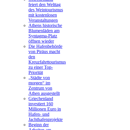
feiert den Welttag
des Weintourismus
mit kostenlosen
Veranstaltungen
Athens historische
Blumenläden am
Syntagma-Platz
öffnen wieder
Die Hafenbehörde
von Piräus macht
den
Kreuzfahrttourismus
zu einer Top-
Priorität
„Städte von
morgen“ im
Zentrum von
Athen ausgestellt
Griechenland
investiert 160
Millionen Euro in
Hafen- und
Jachthafenprojekte
Beginn der
Arbeiten am