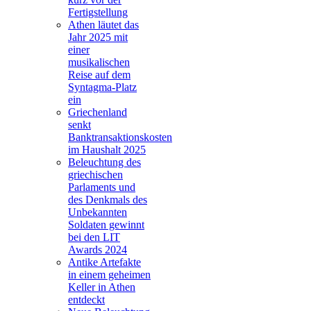
Fertigstellung
Athen läutet das
Jahr 2025 mit
einer
musikalischen
Reise auf dem
Syntagma-Platz
ein
Griechenland
senkt
Banktransaktionskosten
im Haushalt 2025
Beleuchtung des
griechischen
Parlaments und
des Denkmals des
Unbekannten
Soldaten gewinnt
bei den LIT
Awards 2024
Antike Artefakte
in einem geheimen
Keller in Athen
entdeckt