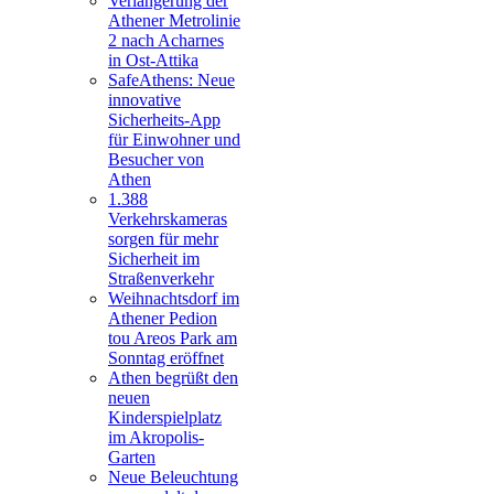
Verlängerung der
Athener Metrolinie
2 nach Acharnes
in Ost-Attika
SafeAthens: Neue
innovative
Sicherheits-App
für Einwohner und
Besucher von
Athen
1.388
Verkehrskameras
sorgen für mehr
Sicherheit im
Straßenverkehr
Weihnachtsdorf im
Athener Pedion
tou Areos Park am
Sonntag eröffnet
Athen begrüßt den
neuen
Kinderspielplatz
im Akropolis-
Garten
Neue Beleuchtung