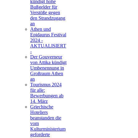
kündigt hohe
Bußgelder für
Verstöße gegen
den Strandzugang
an
Athen und
Epidaurus Festival
2024 -
AKTUALISIERT
-
Der Gouverneur
von Attika kündigt
Umbenennung in
Großraum Athen
an
Tourismus 2024
für alle:
Bewerbungen ab
14. März
Griechische
Hoteliers
beanstanden die
vom
Kulturministerium
geforderte