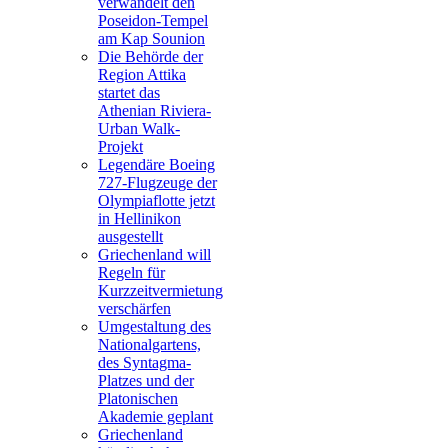
verwandelt den
Poseidon-Tempel
am Kap Sounion
Die Behörde der
Region Attika
startet das
Athenian Riviera-
Urban Walk-
Projekt
Legendäre Boeing
727-Flugzeuge der
Olympiaflotte jetzt
in Hellinikon
ausgestellt
Griechenland will
Regeln für
Kurzzeitvermietung
verschärfen
Umgestaltung des
Nationalgartens,
des Syntagma-
Platzes und der
Platonischen
Akademie geplant
Griechenland