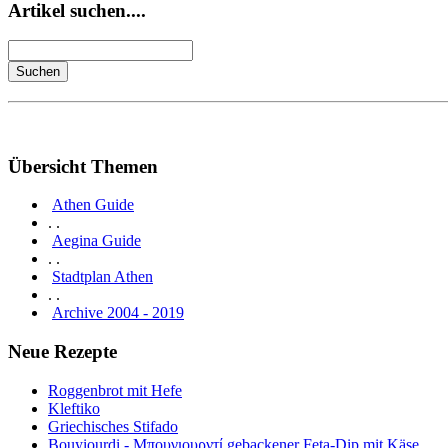
Artikel suchen....
Übersicht Themen
Athen Guide
. .
Aegina Guide
. .
Stadtplan Athen
. .
Archive 2004 - 2019
Neue Rezepte
Roggenbrot mit Hefe
Kleftiko
Griechisches Stifado
Bouyiourdi - Μπουγιουρντί gebackener Feta-Dip mit Käse