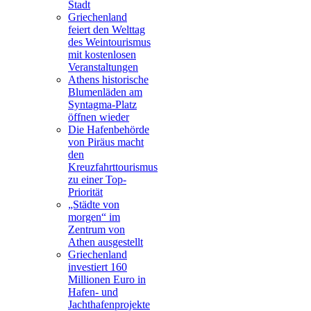
Stadt
Griechenland
feiert den Welttag
des Weintourismus
mit kostenlosen
Veranstaltungen
Athens historische
Blumenläden am
Syntagma-Platz
öffnen wieder
Die Hafenbehörde
von Piräus macht
den
Kreuzfahrttourismus
zu einer Top-
Priorität
„Städte von
morgen“ im
Zentrum von
Athen ausgestellt
Griechenland
investiert 160
Millionen Euro in
Hafen- und
Jachthafenprojekte