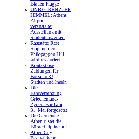
Blauen Flagge
UNBEGRENZTER
HIMMEL: Athens
Airport
veranstaltet
Ausstellung mit
Studentenwerken
Raststätte Rest
Stop auf dem
Philopappou Hill
wird restauriert
Kontaktlose
Zahlungen für
Busse in 33
Städten und Inseln
Die
Fährverbindung
Griechenland-
Zypern wird am
31. Mai fortgesetzt
Die Gemeinde
Athen rüstet die
Bürgerhelpline auf
Athen City
Festival kehrt