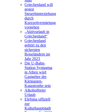
Mati
Griechenland will
gegen
Steuerhinterziehung
durch
Kurzzeitvermietung
vorgehen
„Aktivurlaub in
Griechenland“
Griechenland
gehört zu den
sichersten
Reiseländern im
Jahr 2023
Die U-Bahn-
Station Syntagma
in Athen wird
Gastgeber der
Kleinasien-
Katastrophe sein
Alkoholfreier
Urlaub
Elefsina offiziell
zur
Kulturhauptstadt