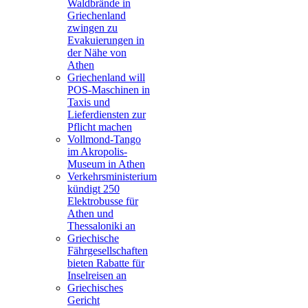
Waldbrände in
Griechenland
zwingen zu
Evakuierungen in
der Nähe von
Athen
Griechenland will
POS-Maschinen in
Taxis und
Lieferdiensten zur
Pflicht machen
Vollmond-Tango
im Akropolis-
Museum in Athen
Verkehrsministerium
kündigt 250
Elektrobusse für
Athen und
Thessaloniki an
Griechische
Fährgesellschaften
bieten Rabatte für
Inselreisen an
Griechisches
Gericht