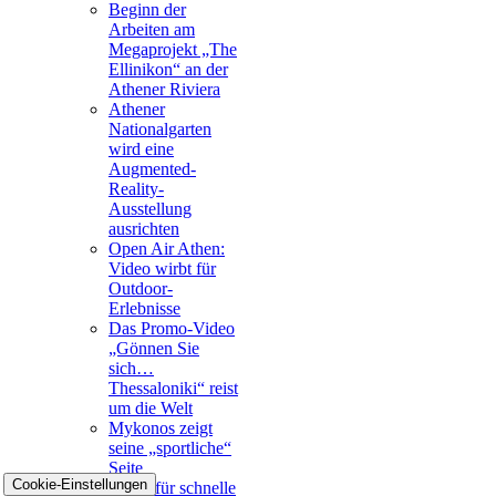
Beginn der
Arbeiten am
Megaprojekt „The
Ellinikon“ an der
Athener Riviera
Athener
Nationalgarten
wird eine
Augmented-
Reality-
Ausstellung
ausrichten
Open Air Athen:
Video wirbt für
Outdoor-
Erlebnisse
Das Promo-Video
„Gönnen Sie
sich…
Thessaloniki“ reist
um die Welt
Mykonos zeigt
seine „sportliche“
Seite
Cookie-Einstellungen
Metro für schnelle