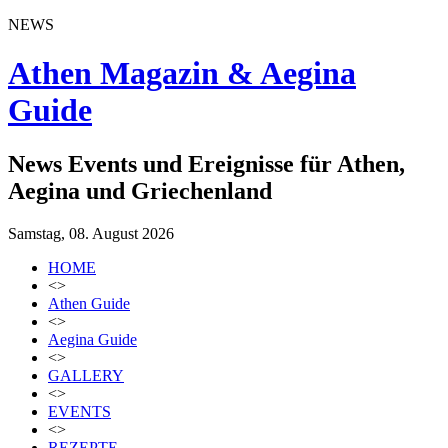
NEWS
Athen Magazin & Aegina
Guide
News Events und Ereignisse für Athen,
Aegina und Griechenland
Samstag, 08. August 2026
HOME
<>
Athen Guide
<>
Aegina Guide
<>
GALLERY
<>
EVENTS
<>
REZEPTE