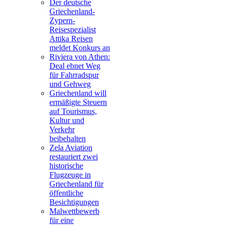
Der deutsche
Griechenland-
Zypern-
Reisespezialist
Attika Reisen
meldet Konkurs an
Riviera von Athen:
Deal ebnet Weg
für Fahrradspur
und Gehweg
Griechenland will
ermäßigte Steuern
auf Tourismus,
Kultur und
Verkehr
beibehalten
Zela Aviation
restauriert zwei
historische
Flugzeuge in
Griechenland für
öffentliche
Besichtigungen
Malwettbewerb
für eine