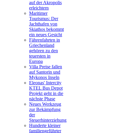
auf der Akropolis
erleichtern
Maritimer
Tourismus: Der
Jachthafen von
Skiathos bekommt
ein neues Gesicht
Fährenfahrten in
Griechenland
gehören zu den
teuersten in
Europa
Villa Preise fallen
auf Santorin und
Mykonos Inseln
Eleonas' Intercity
KTEL Bus Depot
Projekt geht in die
nächste Phase
Neues Werkzeug
zur Bekämpfung
der
Steuerhinterziehung
Hunderte kleiner
familiengeführter