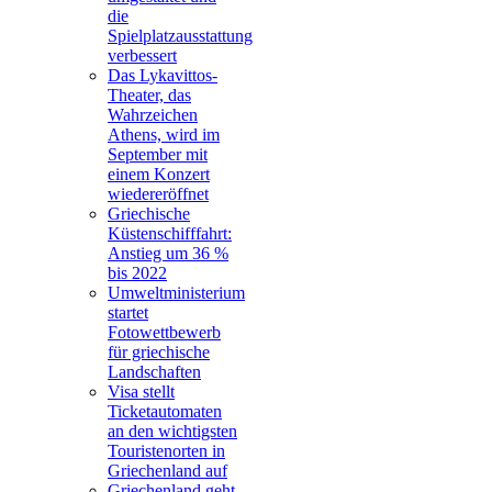
die
Spielplatzausstattung
verbessert
Das Lykavittos-
Theater, das
Wahrzeichen
Athens, wird im
September mit
einem Konzert
wiedereröffnet
Griechische
Küstenschifffahrt:
Anstieg um 36 %
bis 2022
Umweltministerium
startet
Fotowettbewerb
für griechische
Landschaften
Visa stellt
Ticketautomaten
an den wichtigsten
Touristenorten in
Griechenland auf
Griechenland geht