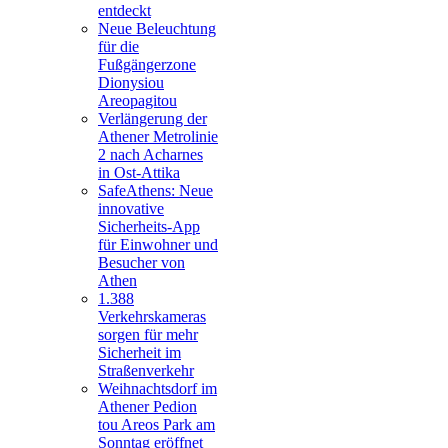
entdeckt
Neue Beleuchtung
für die
Fußgängerzone
Dionysiou
Areopagitou
Verlängerung der
Athener Metrolinie
2 nach Acharnes
in Ost-Attika
SafeAthens: Neue
innovative
Sicherheits-App
für Einwohner und
Besucher von
Athen
1.388
Verkehrskameras
sorgen für mehr
Sicherheit im
Straßenverkehr
Weihnachtsdorf im
Athener Pedion
tou Areos Park am
Sonntag eröffnet