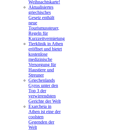
Weihnachtskarte!
Aktualisiertes
griechisches
Gesetz enthält
neue
Tourismussteuer,
Regeln für
Kurzzeitvermietung
Tierklinik in Athen
eröffnet und bietet
kostenlose
medizinische
Versorgung für
Haustiere und
Streuner
Griechenlands
Gyros unter den
Top 3 der
verwirrendsten
Gerichte der Welt
Exarcheia in
Athen ist eine der
coolsten
Gegenden der
Welt