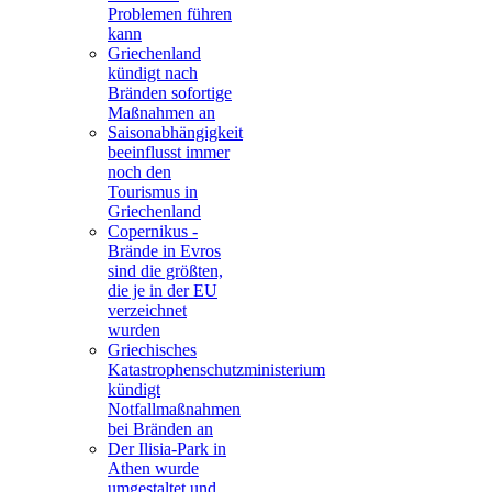
Problemen führen
kann
Griechenland
kündigt nach
Bränden sofortige
Maßnahmen an
Saisonabhängigkeit
beeinflusst immer
noch den
Tourismus in
Griechenland
Copernikus -
Brände in Evros
sind die größten,
die je in der EU
verzeichnet
wurden
Griechisches
Katastrophenschutzministerium
kündigt
Notfallmaßnahmen
bei Bränden an
Der Ilisia-Park in
Athen wurde
umgestaltet und