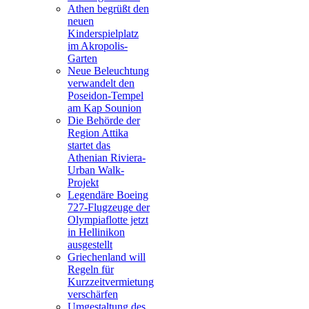
Athen begrüßt den
neuen
Kinderspielplatz
im Akropolis-
Garten
Neue Beleuchtung
verwandelt den
Poseidon-Tempel
am Kap Sounion
Die Behörde der
Region Attika
startet das
Athenian Riviera-
Urban Walk-
Projekt
Legendäre Boeing
727-Flugzeuge der
Olympiaflotte jetzt
in Hellinikon
ausgestellt
Griechenland will
Regeln für
Kurzzeitvermietung
verschärfen
Umgestaltung des