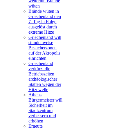
weiterhin Brände
wüten
Brände wüten in
Griechenland den
7. Tag in Folge,
ausgelöst durch
extreme Hitze
Griechenland will
stundenweise
Besucherzonen
auf der Akropolis
einrichten
Griechenland
verkürzt die
Betriebszeiten
archäologischer
Stätten wegen der
Hitzewelle
Athens
Bürgermeister will
Sicherheit im
Stadtzentrum
verbessern und
erhöhen
Erneute