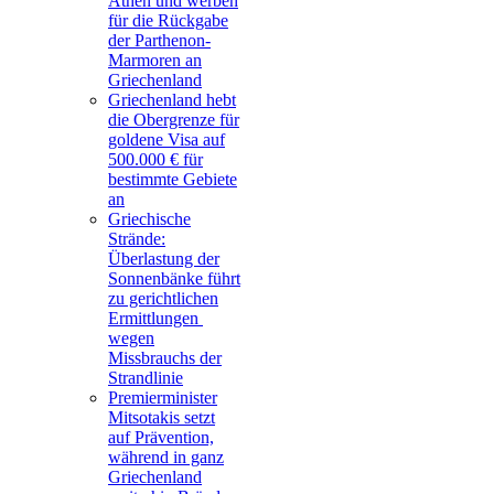
Athen und werben
für die Rückgabe
der Parthenon-
Marmoren an
Griechenland
Griechenland hebt
die Obergrenze für
goldene Visa auf
500.000 € für
bestimmte Gebiete
an
Griechische
Strände:
Überlastung der
Sonnenbänke führt
zu gerichtlichen
Ermittlungen
wegen
Missbrauchs der
Strandlinie
Premierminister
Mitsotakis setzt
auf Prävention,
während in ganz
Griechenland