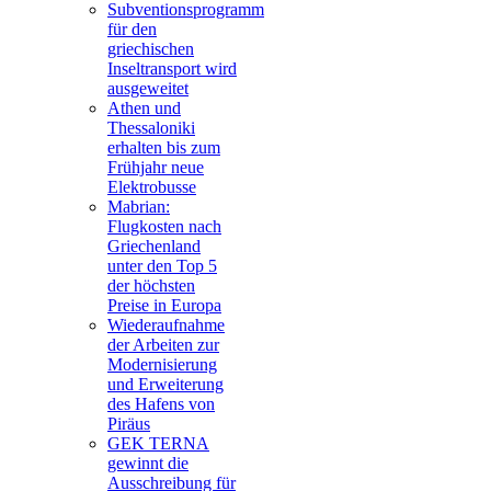
Subventionsprogramm
für den
griechischen
Inseltransport wird
ausgeweitet
Athen und
Thessaloniki
erhalten bis zum
Frühjahr neue
Elektrobusse
Mabrian:
Flugkosten nach
Griechenland
unter den Top 5
der höchsten
Preise in Europa
Wiederaufnahme
der Arbeiten zur
Modernisierung
und Erweiterung
des Hafens von
Piräus
GEK TERNA
gewinnt die
Ausschreibung für