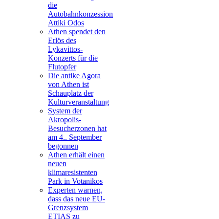
die
Autobahnkonzession
Attiki Odos
Athen spendet den
Erlös des
Lykavittos-
Konzerts für die
Flutopfer
Die antike Agora
von Athen ist
Schauplatz der
Kulturveranstaltung
System der
Akropolis-
Besucherzonen hat
am 4.. September
begonnen
Athen erhält einen
neuen
klimaresistenten
Park in Votanikos
Experten warnen,
dass das neue EU-
Grenzsystem
ETIAS zu