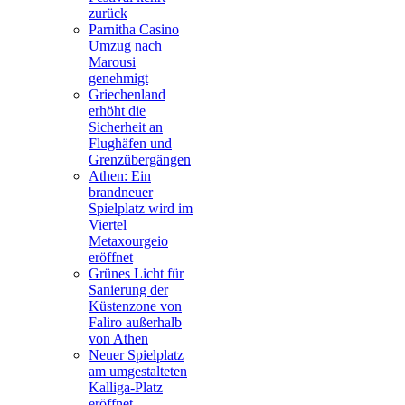
zurück
Parnitha Casino
Umzug nach
Marousi
genehmigt
Griechenland
erhöht die
Sicherheit an
Flughäfen und
Grenzübergängen
Athen: Ein
brandneuer
Spielplatz wird im
Viertel
Metaxourgeio
eröffnet
Grünes Licht für
Sanierung der
Küstenzone von
Faliro außerhalb
von Athen
Neuer Spielplatz
am umgestalteten
Kalliga-Platz
eröffnet