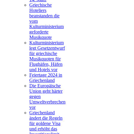
Griechische
Hoteliers
beanstanden die
vom
Kulturministerium
geforderte
Musikquote
Kulturministerium
legt Gesetzentwurf
für griechische
Musikquoten für
Flughäfen, Häfen
und Hotels vor
Feiertage 2024 in
Griechenland
Die Europäische
Union geht härter
gegen
Umweltverbrechen
vor
Griechenland
ändert die Regeln
für goldene Visa
und erhöht das