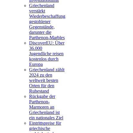
Investitionslimit
Griechenland
verstärkt
Wiederbeschaffung
gestohlener
Gegenstände,
darunter die
Parthenon-Marbles
DiscoverEU: Über
36.000
Jugendliche reisen
kostenlos durch
Europa
Griechenland zählt
2024 zu den
weltweit besten
Orten für den
Ruhestand
Rückgabe der
Parthenon-
Marmoren an
Griechenland ist
ein nationales Ziel
Eintrittspreise für
griechische