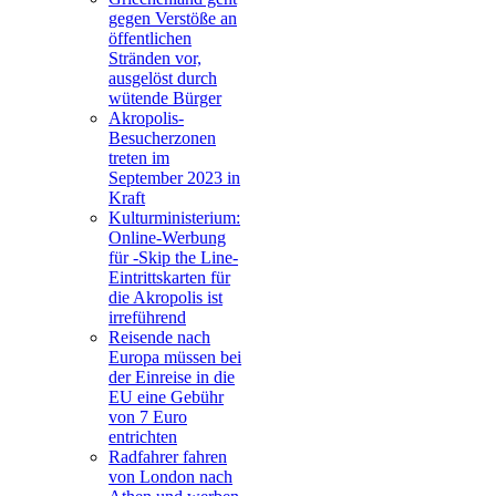
gegen Verstöße an
öffentlichen
Stränden vor,
ausgelöst durch
wütende Bürger
Akropolis-
Besucherzonen
treten im
September 2023 in
Kraft
Kulturministerium:
Online-Werbung
für -Skip the Line-
Eintrittskarten für
die Akropolis ist
irreführend
Reisende nach
Europa müssen bei
der Einreise in die
EU eine Gebühr
von 7 Euro
entrichten
Radfahrer fahren
von London nach