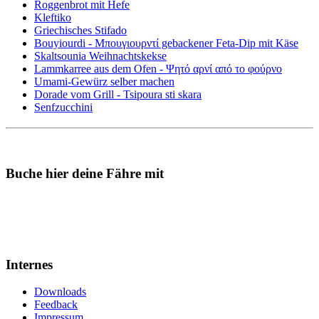
Roggenbrot mit Hefe
Kleftiko
Griechisches Stifado
Bouyiourdi - Μπουγιουρντί gebackener Feta-Dip mit Käse
Skaltsounia Weihnachtskekse
Lammkarree aus dem Ofen - Ψητό αρνί από το φούρνο
Umami-Gewürz selber machen
Dorade vom Grill - Tsipoura sti skara
Senfzucchini
Buche hier deine Fähre mit
Internes
Downloads
Feedback
Impressum