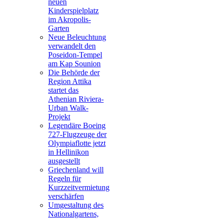
neuen
Kinderspielplatz
im Akropolis-
Garten
Neue Beleuchtung
verwandelt den
Poseidon-Tempel
am Kap Sounion
Die Behörde der
Region Attika
startet das
Athenian Riviera-
Urban Walk-
Projekt
Legendäre Boeing
727-Flugzeuge der
Olympiaflotte jetzt
in Hellinikon
ausgestellt
Griechenland will
Regeln für
Kurzzeitvermietung
verschärfen
Umgestaltung des
Nationalgartens,