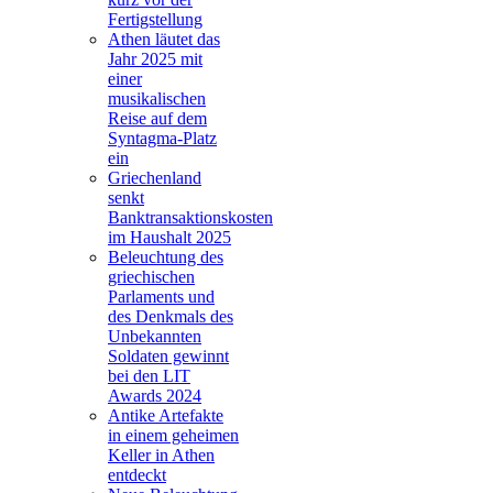
Fertigstellung
Athen läutet das
Jahr 2025 mit
einer
musikalischen
Reise auf dem
Syntagma-Platz
ein
Griechenland
senkt
Banktransaktionskosten
im Haushalt 2025
Beleuchtung des
griechischen
Parlaments und
des Denkmals des
Unbekannten
Soldaten gewinnt
bei den LIT
Awards 2024
Antike Artefakte
in einem geheimen
Keller in Athen
entdeckt