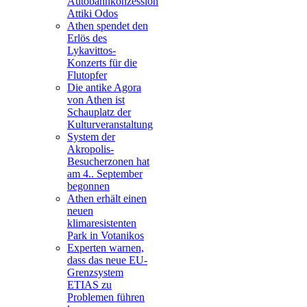
Autobahnkonzession
Attiki Odos
Athen spendet den
Erlös des
Lykavittos-
Konzerts für die
Flutopfer
Die antike Agora
von Athen ist
Schauplatz der
Kulturveranstaltung
System der
Akropolis-
Besucherzonen hat
am 4.. September
begonnen
Athen erhält einen
neuen
klimaresistenten
Park in Votanikos
Experten warnen,
dass das neue EU-
Grenzsystem
ETIAS zu
Problemen führen