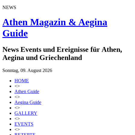
NEWS
Athen Magazin & Aegina
Guide
News Events und Ereignisse für Athen,
Aegina und Griechenland
Sonntag, 09. August 2026
HOME
<>
Athen Guide
<>
Aegina Guide
<>
GALLERY
<>
EVENTS
<>
REZEPTE