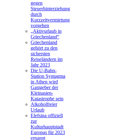
gegen
Steuerhinterziehung
durch
Kurzzeitvermietung
vorgehen
„Aktivurlaub in
Griechenland“
Griechenland
gehört zu den
sichersten
Reiseländern im
Jahr 2023
Die U-Bahn-
Station Syntagma
in Athen wird
Gastgeber der
Kleinasien-
Katastrophe sein
Alkoholfreier
Urlaub
Elefsina offiziell
zur
Kulturhauptstadt
Europas für 2023
ernannt