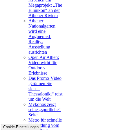
Megaprojekt „The
Ellinikon“ an der
Athener Riviera
Athener
Nationalgarten
wird eine
Augmented-
Reality-
Ausstellung
ausrichten
Open Air Athen:
Video wirbt für
Outdoor-
Erlebnisse
Das Promo-Video
„Gönnen Sie
sich…
Thessaloniki“ reist
um die Welt
Mykonos zeigt
seine „sportliche“
Seite
Metro für schnelle
Verbindung vom
Cookie-Einstellungen