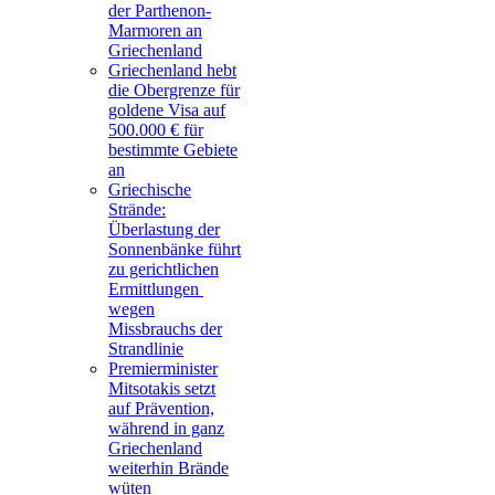
der Parthenon-
Marmoren an
Griechenland
Griechenland hebt
die Obergrenze für
goldene Visa auf
500.000 € für
bestimmte Gebiete
an
Griechische
Strände:
Überlastung der
Sonnenbänke führt
zu gerichtlichen
Ermittlungen
wegen
Missbrauchs der
Strandlinie
Premierminister
Mitsotakis setzt
auf Prävention,
während in ganz
Griechenland
weiterhin Brände
wüten