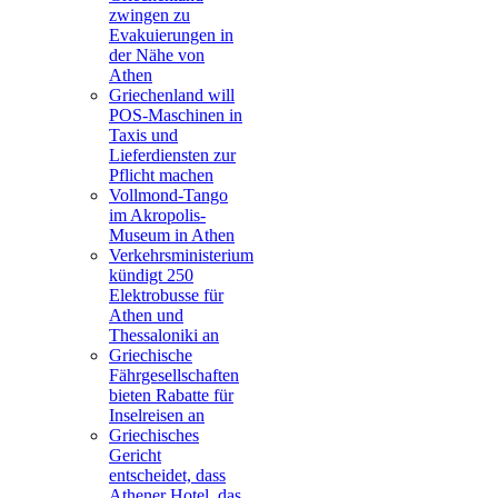
zwingen zu
Evakuierungen in
der Nähe von
Athen
Griechenland will
POS-Maschinen in
Taxis und
Lieferdiensten zur
Pflicht machen
Vollmond-Tango
im Akropolis-
Museum in Athen
Verkehrsministerium
kündigt 250
Elektrobusse für
Athen und
Thessaloniki an
Griechische
Fährgesellschaften
bieten Rabatte für
Inselreisen an
Griechisches
Gericht
entscheidet, dass
Athener Hotel, das