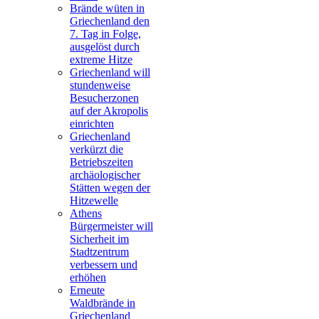
Brände wüten in
Griechenland den
7. Tag in Folge,
ausgelöst durch
extreme Hitze
Griechenland will
stundenweise
Besucherzonen
auf der Akropolis
einrichten
Griechenland
verkürzt die
Betriebszeiten
archäologischer
Stätten wegen der
Hitzewelle
Athens
Bürgermeister will
Sicherheit im
Stadtzentrum
verbessern und
erhöhen
Erneute
Waldbrände in
Griechenland