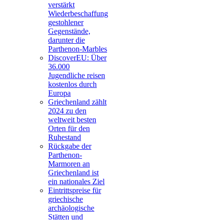
verstärkt
Wiederbeschaffung
gestohlener
Gegenstände,
darunter die
Parthenon-Marbles
DiscoverEU: Über
36.000
Jugendliche reisen
kostenlos durch
Europa
Griechenland zählt
2024 zu den
weltweit besten
Orten für den
Ruhestand
Rückgabe der
Parthenon-
Marmoren an
Griechenland ist
ein nationales Ziel
Eintrittspreise für
griechische
archäologische
Stätten und