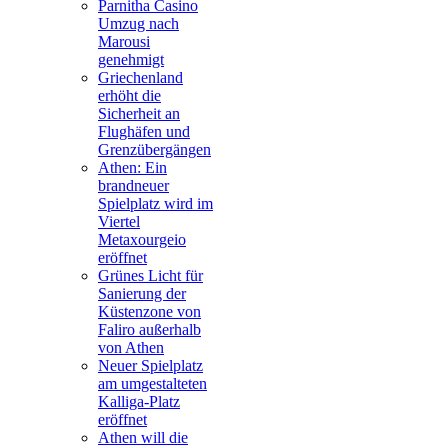
Parnitha Casino
Umzug nach
Marousi
genehmigt
Griechenland
erhöht die
Sicherheit an
Flughäfen und
Grenzübergängen
Athen: Ein
brandneuer
Spielplatz wird im
Viertel
Metaxourgeio
eröffnet
Grünes Licht für
Sanierung der
Küstenzone von
Faliro außerhalb
von Athen
Neuer Spielplatz
am umgestalteten
Kalliga-Platz
eröffnet
Athen will die