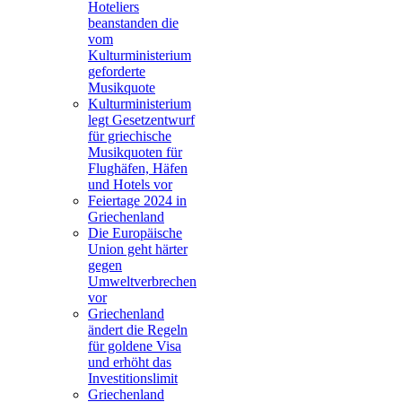
Hoteliers
beanstanden die
vom
Kulturministerium
geforderte
Musikquote
Kulturministerium
legt Gesetzentwurf
für griechische
Musikquoten für
Flughäfen, Häfen
und Hotels vor
Feiertage 2024 in
Griechenland
Die Europäische
Union geht härter
gegen
Umweltverbrechen
vor
Griechenland
ändert die Regeln
für goldene Visa
und erhöht das
Investitionslimit
Griechenland