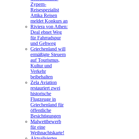
Zypern-
Reisespezialist
Attika Reisen
meldet Konkurs an
Riviera von Athen:
Deal ebnet Weg
für Fahrradspur
und Gehweg
Griechenland will
ermäßigte Steuern
auf Tourismus,
Kultur und
Verkehr
beibehalten
Zela Aviation
restauriert zwei
historische
Flugzeuge in
Griechenland für
öffentliche
Besichtigungen
Malwettbewerb
für eine
Weihnachtskarte!
Aktualisiertes