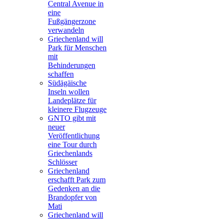
Central Avenue in
eine
Fußgängerzone
verwandeln
Griechenland will
Park für Menschen
mit
Behinderungen
schaffen
Südägäische
Inseln wollen
Landeplätze für
kleinere Flugzeuge
GNTO gibt mit
neuer
Veröffentlichung
eine Tour durch
Griechenlands
Schlösser
Griechenland
erschafft Park zum
Gedenken an die
Brandopfer von
Mati
Griechenland will