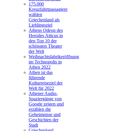
175.000
Kreuzfahrtpassagiere
wählen
Griechenland als
Lieblingsziel
Athens Odeon des
Herodes Atticus in
den Top 10 der
schönsten Theater
der Welt
Weihnachtsfabrikeröffnung
im Technopolis in
Athen 2022
Athen ist das
führende
Kulturreiseziel der
Welt für 2022
Athener Audio-
Spaziergänge von
Google zeigen und
erzählen die
Geheimnisse und
Geschichten der
Stadt
Griechenland