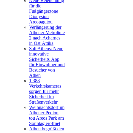
Neue Beleuchtung
für die
Fußgängerzone
Dionysiou
Areopagitou
Verlängerung der
Athener Metrolinie
2 nach Acharnes
in Ost-Attika
SafeAthens: Neue
innovative
Sicherheits-App
für Einwohner und
Besucher von
Athen
1.388
Verkehrskameras
sorgen für mehr
Sicherheit im
Straßenverkehr
Weihnachtsdorf im
Athener Pedion
tou Areos Park am
Sonntag eröffnet
Athen begrüßt den