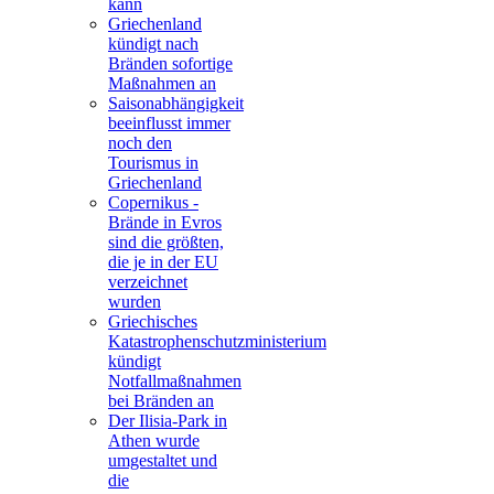
kann
Griechenland
kündigt nach
Bränden sofortige
Maßnahmen an
Saisonabhängigkeit
beeinflusst immer
noch den
Tourismus in
Griechenland
Copernikus -
Brände in Evros
sind die größten,
die je in der EU
verzeichnet
wurden
Griechisches
Katastrophenschutzministerium
kündigt
Notfallmaßnahmen
bei Bränden an
Der Ilisia-Park in
Athen wurde
umgestaltet und
die