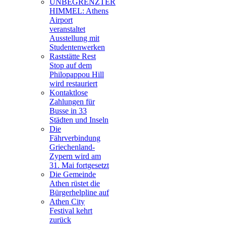
UNBEGRENZTER
HIMMEL: Athens
Airport
veranstaltet
Ausstellung mit
Studentenwerken
Raststätte Rest
Stop auf dem
Philopappou Hill
wird restauriert
Kontaktlose
Zahlungen für
Busse in 33
Städten und Inseln
Die
Fährverbindung
Griechenland-
Zypern wird am
31. Mai fortgesetzt
Die Gemeinde
Athen rüstet die
Bürgerhelpline auf
Athen City
Festival kehrt
zurück