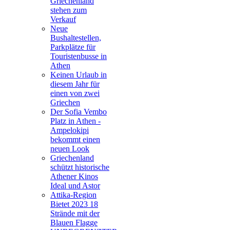
Griechenland
stehen zum
Verkauf
Neue
Bushaltestellen,
Parkplätze für
Touristenbusse in
Athen
Keinen Urlaub in
diesem Jahr für
einen von zwei
Griechen
Der Sofia Vembo
Platz in Athen -
Ampelokipi
bekommt einen
neuen Look
Griechenland
schützt historische
Athener Kinos
Ideal und Astor
Attika-Region
Bietet 2023 18
Strände mit der
Blauen Flagge