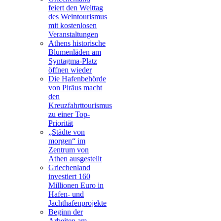
feiert den Welttag
des Weintourismus
mit kostenlosen
Veranstaltungen
Athens historische
Blumenläden am
Syntagma-Platz
öffnen wieder
Die Hafenbehörde
von Piräus macht
den
Kreuzfahrttourismus
zu einer Top-
Priorität
„Städte von
morgen“ im
Zentrum von
Athen ausgestellt
Griechenland
investiert 160
Millionen Euro in
Hafen- und
Jachthafenprojekte
Beginn der
Arbeiten am