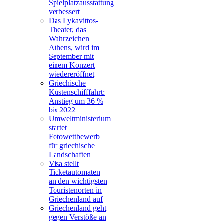
Spielplatzausstattung
verbessert
Das Lykavittos-
Theater, das
Wahrzeichen
Athens, wird im
September mit
einem Konzert
wiedereröffnet
Griechische
Küstenschifffahrt:
Anstieg um 36 %
bis 2022
Umweltministerium
startet
Fotowettbewerb
für griechische
Landschaften
Visa stellt
Ticketautomaten
an den wichtigsten
Touristenorten in
Griechenland auf
Griechenland geht
gegen Verstöße an