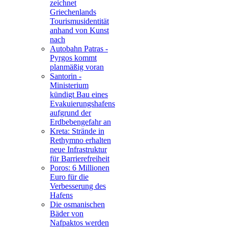
zeichnet
Griechenlands
Tourismusidentität
anhand von Kunst
nach
Autobahn Patras -
Pyrgos kommt
planmäßig voran
Santorin -
Ministerium
kündigt Bau eines
Evakuierungshafens
aufgrund der
Erdbebengefahr an
Kreta: Strände in
Rethymno erhalten
neue Infrastruktur
für Barrierefreiheit
Poros: 6 Millionen
Euro für die
Verbesserung des
Hafens
Die osmanischen
Bäder von
Nafpaktos werden