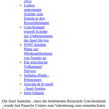
2022
Lesbos
unternimmt
Schritte zum
Eintritt in den
Kreuzfahrtmarkt
Griechenland
ergreift Schritte
zur Umbenennung
der Insel Skyros
WWF kündigt
Pläne zur
Wiederaufforstung
von Sounio an
Die griechische
Vulkaninsel
Nisyros
Selinitsa Höhle -
Peloponnes
Souvala & Kypseli
- Insel Aegina
Insel Salamis
Die Insel Santorini , eines der beliebtesten Reiseziele Griechenlands
, wurde laut Panache Cruises zum Valentinstag zum romantischsten