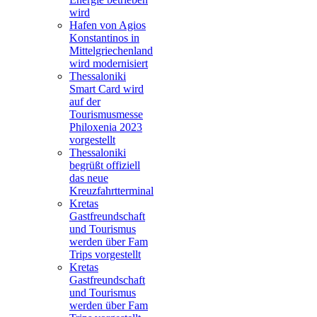
wird
Hafen von Agios
Konstantinos in
Mittelgriechenland
wird modernisiert
Thessaloniki
Smart Card wird
auf der
Tourismusmesse
Philoxenia 2023
vorgestellt
Thessaloniki
begrüßt offiziell
das neue
Kreuzfahrtterminal
Kretas
Gastfreundschaft
und Tourismus
werden über Fam
Trips vorgestellt
Kretas
Gastfreundschaft
und Tourismus
werden über Fam