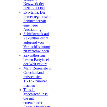
Netzwerk der
UNESCO bei
Evrytania: Die
immer regnerische
Schlucht erhält
eine neue
Ausstattung
Schiffswrack auf
Zakynthos droht
aufgrund von
Vernachlässigung
zu verschwinden
Zakynthos zur
besten Partyinsel
der Welt gekürt
Mehr Reiseziele in
Griechenland
müssen sich
TikTok zunutze
machen
Tilos 1.
griechische Insel,
die mit
erneuerbarer
Energie betrieben