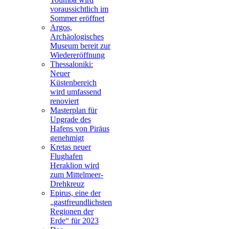
voraussichtlich im
Sommer eröffnet
Argos,
Archäologisches
Museum bereit zur
Wiedereröffnung
Thessaloniki:
Neuer
Küstenbereich
wird umfassend
renoviert
Masterplan für
Upgrade des
Hafens von Piräus
genehmigt
Kretas neuer
Flughafen
Heraklion wird
zum Mittelmeer-
Drehkreuz
Epirus, eine der
„gastfreundlichsten
Regionen der
Erde“ für 2023