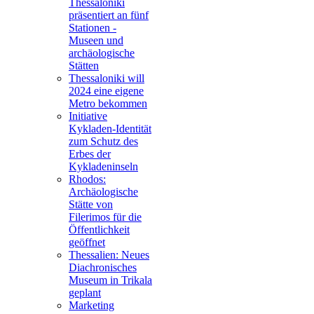
Thessaloniki
präsentiert an fünf
Stationen -
Museen und
archäologische
Stätten
Thessaloniki will
2024 eine eigene
Metro bekommen
Initiative
Kykladen-Identität
zum Schutz des
Erbes der
Kykladeninseln
Rhodos:
Archäologische
Stätte von
Filerimos für die
Öffentlichkeit
geöffnet
Thessalien: Neues
Diachronisches
Museum in Trikala
geplant
Marketing