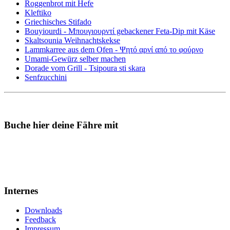
Roggenbrot mit Hefe
Kleftiko
Griechisches Stifado
Bouyiourdi - Μπουγιουρντί gebackener Feta-Dip mit Käse
Skaltsounia Weihnachtskekse
Lammkarree aus dem Ofen - Ψητό αρνί από το φούρνο
Umami-Gewürz selber machen
Dorade vom Grill - Tsipoura sti skara
Senfzucchini
Buche hier deine Fähre mit
Internes
Downloads
Feedback
Impressum