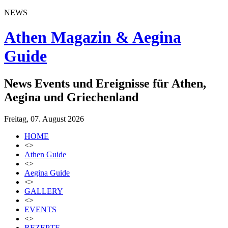
NEWS
Athen Magazin & Aegina
Guide
News Events und Ereignisse für Athen,
Aegina und Griechenland
Freitag, 07. August 2026
HOME
<>
Athen Guide
<>
Aegina Guide
<>
GALLERY
<>
EVENTS
<>
REZEPTE