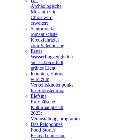
Das
Archäologische
Museum von
Chios wird
erweitert
Santorini das
romantischste
Kreuzfahrtziel
zum Valentinstag
Erster
Wasserflugzeughafen
auf Euböa erhält
grünes Licht
Ioannina, Epirus
wird zum
Verkehrsknotenpunkt
für Südosteuropa
Elefsina
Europäische
Kulturhauptstadt
2023:
Veranstaltungsprogramm
Das Peloponnes
Food Stories
Festival endet für