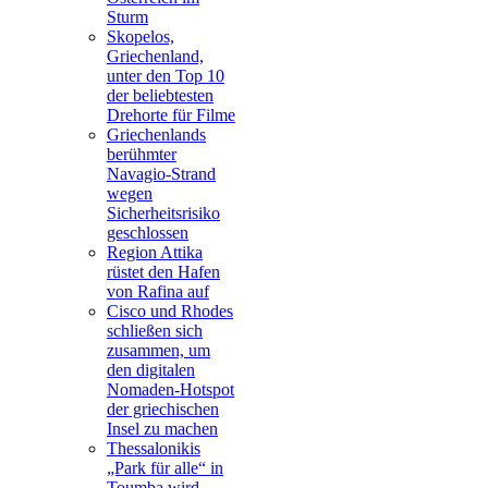
Sturm
Skopelos,
Griechenland,
unter den Top 10
der beliebtesten
Drehorte für Filme
Griechenlands
berühmter
Navagio-Strand
wegen
Sicherheitsrisiko
geschlossen
Region Attika
rüstet den Hafen
von Rafina auf
Cisco und Rhodes
schließen sich
zusammen, um
den digitalen
Nomaden-Hotspot
der griechischen
Insel zu machen
Thessalonikis
„Park für alle“ in
Toumba wird