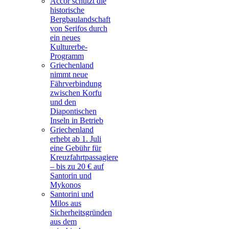
Accor schützt die
historische
Bergbaulandschaft
von Serifos durch
ein neues
Kulturerbe-
Programm
Griechenland
nimmt neue
Fährverbindung
zwischen Korfu
und den
Diapontischen
Inseln in Betrieb
Griechenland
erhebt ab 1. Juli
eine Gebühr für
Kreuzfahrtpassagiere
– bis zu 20 € auf
Santorin und
Mykonos
Santorini und
Milos aus
Sicherheitsgründen
aus dem