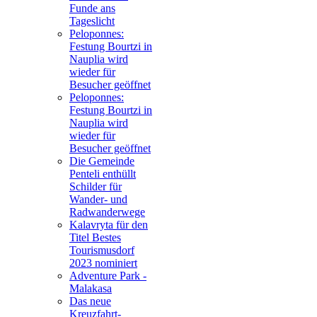
Funde ans
Tageslicht
Peloponnes:
Festung Bourtzi in
Nauplia wird
wieder für
Besucher geöffnet
Peloponnes:
Festung Bourtzi in
Nauplia wird
wieder für
Besucher geöffnet
Die Gemeinde
Penteli enthüllt
Schilder für
Wander- und
Radwanderwege
Kalavryta für den
Titel Bestes
Tourismusdorf
2023 nominiert
Adventure Park -
Malakasa
Das neue
Kreuzfahrt-