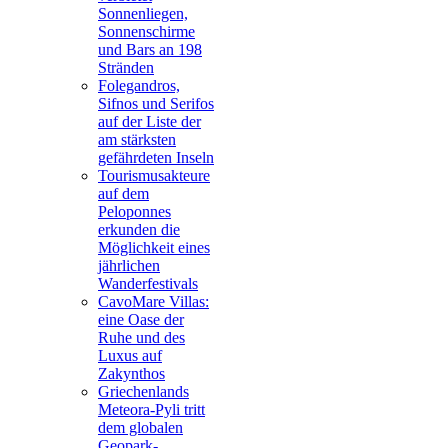
Sonnenliegen,
Sonnenschirme
und Bars an 198
Stränden
Folegandros,
Sifnos und Serifos
auf der Liste der
am stärksten
gefährdeten Inseln
Tourismusakteure
auf dem
Peloponnes
erkunden die
Möglichkeit eines
jährlichen
Wanderfestivals
CavoMare Villas:
eine Oase der
Ruhe und des
Luxus auf
Zakynthos
Griechenlands
Meteora-Pyli tritt
dem globalen
Geopark-