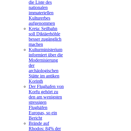
die Liste des
nationalen
immateriellen
Kulturerbes
aufgenommen
Kreta: Seilbahn
soll Diktäerhöhle
besser zugänglich
machen
Kulturministerium
informiert über die
Modernisierung
der
archäologischen
Stätte im antiken
Korinth
Der Flughafen von
Korfu gehört zu
den am wenigsten
stressigen
Flughäfen
Europas, so ein
Bericht
Brände auf
Rhodos: 84% der