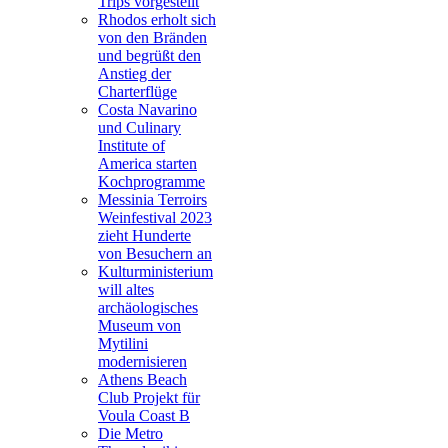
Trips vorgestellt
Rhodos erholt sich
von den Bränden
und begrüßt den
Anstieg der
Charterflüge
Costa Navarino
und Culinary
Institute of
America starten
Kochprogramme
Messinia Terroirs
Weinfestival 2023
zieht Hunderte
von Besuchern an
Kulturministerium
will altes
archäologisches
Museum von
Mytilini
modernisieren
Athens Beach
Club Projekt für
Voula Coast B
Die Metro