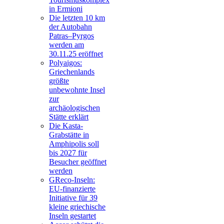
in Ermioni
Die letzten 10 km
der Autobahn
Patras–Pyrgos
werden am
30.11.25 eröffnet
Polyaigos:
Griechenlands
größte
unbewohnte Insel
zur
archäologischen
Stätte erklärt
Die Kasta-
Grabstätte in
Amphipolis soll
bis 2027 für
Besucher geöffnet
werden
GReco-Inseln:
EU-finanzierte
Initiative für 39
kleine griechische
Inseln gestartet