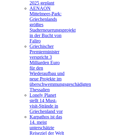
2025 geplant
AENAON
Mittelmeer-Park:
Griechenlands
größtes
Stadterneuerungsprojekt
in der Bucht von
Faliro
Griechischer
Premierminister
verspricht 3
Milliarden Euro
für den
Wiederaufbau und
neue Projekte im
überschwemmungsgeschädigten
Thessalien
Lonely Planet
stellt 14 Must-
visit-Strände in
Griechenland vor
Karpathos ist das
14. meist
unterschätzte
Reiseziel der Welt