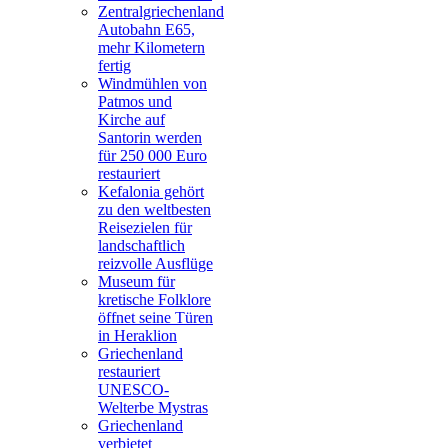
Zentralgriechenland
Autobahn E65,
mehr Kilometern
fertig
Windmühlen von
Patmos und
Kirche auf
Santorin werden
für 250 000 Euro
restauriert
Kefalonia gehört
zu den weltbesten
Reisezielen für
landschaftlich
reizvolle Ausflüge
Museum für
kretische Folklore
öffnet seine Türen
in Heraklion
Griechenland
restauriert
UNESCO-
Welterbe Mystras
Griechenland
verbietet