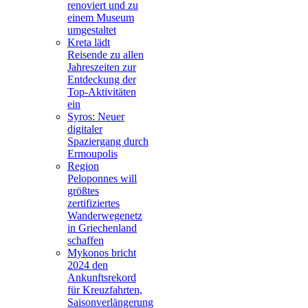
renoviert und zu
einem Museum
umgestaltet
Kreta lädt
Reisende zu allen
Jahreszeiten zur
Entdeckung der
Top-Aktivitäten
ein
Syros: Neuer
digitaler
Spaziergang durch
Ermoupolis
Region
Peloponnes will
größtes
zertifiziertes
Wanderwegenetz
in Griechenland
schaffen
Mykonos bricht
2024 den
Ankunftsrekord
für Kreuzfahrten,
Saisonverlängerung