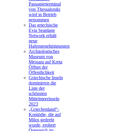
Passagierterminal
von Thessaloniki
wird in Betrieb
genommen
Das griechische
Evia Seaplane
Network erhält
neue
Hafengenehmigungen
Archäologisches
Museum von
Messara auf Kreta
Öffnet der
Öffentlichkeit
Griechische Inseln
dominieren die
Liste der
schönsten
Mittelmeerinseln
2023
„Griechenland“-
Komödie, die auf
Milos gedreht
wurde, erobert
Österreich im