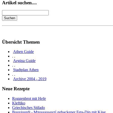
Artikel suchen....
Übersicht Themen
Athen Guide
. .
Aegina Guide
. .
Stadtplan Athen
. .
Archive 2004 - 2019
Neue Rezepte
Roggenbrot mit Hefe
Kleftiko
Griechisches Stifado
Bouyiourdi - Μπουγιουρντί gebackener Feta-Dip mit Käse