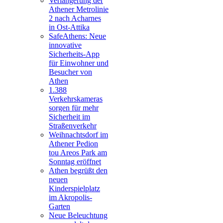
Verlängerung der
Athener Metrolinie
2 nach Acharnes
in Ost-Attika
SafeAthens: Neue
innovative
Sicherheits-App
für Einwohner und
Besucher von
Athen
1.388
Verkehrskameras
sorgen für mehr
Sicherheit im
Straßenverkehr
Weihnachtsdorf im
Athener Pedion
tou Areos Park am
Sonntag eröffnet
Athen begrüßt den
neuen
Kinderspielplatz
im Akropolis-
Garten
Neue Beleuchtung