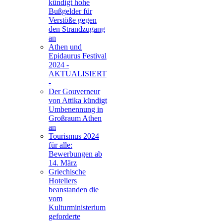
kündigt hohe
Bußgelder für
Verstöße gegen
den Strandzugang
an
Athen und
Epidaurus Festival
2024 -
AKTUALISIERT
-
Der Gouverneur
von Attika kündigt
Umbenennung in
Großraum Athen
an
Tourismus 2024
für alle:
Bewerbungen ab
14. März
Griechische
Hoteliers
beanstanden die
vom
Kulturministerium
geforderte