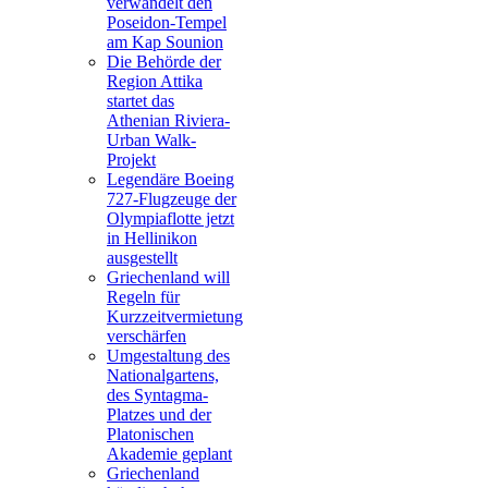
verwandelt den
Poseidon-Tempel
am Kap Sounion
Die Behörde der
Region Attika
startet das
Athenian Riviera-
Urban Walk-
Projekt
Legendäre Boeing
727-Flugzeuge der
Olympiaflotte jetzt
in Hellinikon
ausgestellt
Griechenland will
Regeln für
Kurzzeitvermietung
verschärfen
Umgestaltung des
Nationalgartens,
des Syntagma-
Platzes und der
Platonischen
Akademie geplant
Griechenland