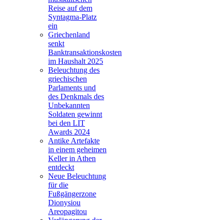
Reise auf dem
Syntagma-Platz
ein
Griechenland
senkt
Banktransaktionskosten
im Haushalt 2025
Beleuchtung des
griechischen
Parlaments und
des Denkmals des
Unbekannten
Soldaten gewinnt
bei den LIT
Awards 2024
Antike Artefakte
in einem geheimen
Keller in Athen
entdeckt
Neue Beleuchtung
für die
Fußgängerzone
Dionysiou
Areopagitou