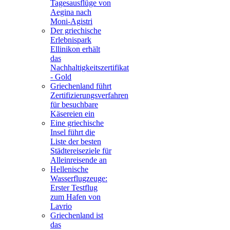
Tagesausflüge von
Aegina nach
Moni-Agistri
Der griechische
Erlebnispark
Ellinikon erhält
das
Nachhaltigkeitszertifikat
- Gold
Griechenland führt
Zertifizierungsverfahren
für besuchbare
Käsereien ein
Eine griechische
Insel führt die
Liste der besten
Städtereiseziele für
Alleinreisende an
Hellenische
Wasserflugzeuge:
Erster Testflug
zum Hafen von
Lavrio
Griechenland ist
das