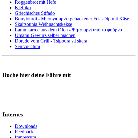
Roggenbrot mit Hefe
Kleftiko
Griechisches Stifado
Bouyiourdi - Μπουγιουρντί gebackener Feta-Dip mit Käse
Skaltsounia Weihnachtskekse
Lammkarree aus dem Ofen - Ψητό αρνί από το φούρνο
Umami-Gewürz selber machen
Dorade vom Grill - Tsipoura sti skara
Senfzucchini
Buche hier deine Fähre mit
Internes
Downloads
Feedback
Impressum