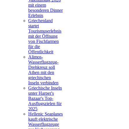
mit einem
besonderen Dinner
Erlebnis
Griechenland
startet
Tourismuserlebnis
mit der Öffnung
von Fischfarmen
für die
Öffentlichkeit
Alimos-
Wasserflugzeug-
Drehkreuz soll
Athen mit den
griechischen
Inseln verbinden
Griechische Inseln
unter Harper's
Bazaar's Top-
Ausflugszielen für
2025
Hellenic Seaplanes
kauft elektrische
Wasserflugzeuge