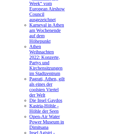
Week“ vom
European Airshow
Council
ausgezeichnet
Karneval in Athen
am Wochenende
auf dem
Höhepunkt
Athen
Weihnachten
2022: Konzerte,
Partys und
Kirchensitzungen
im Stadtzentrum
Pagrati, Athen, gilt
als eines der
coolsten Viertel
der Welt
Die Insel Gavdos
Kastria-Höhle -
Höhle der Seen
Open-Air Water
Power Museum in
Dimitsana
Insel Agistri -