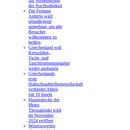
zur Verbesserung
der Nachhaltigkeit
Die Festung
Antirrio wird
grundlegend
umgebaut, um alle
Besucher
willkommen zu
heißen
Griechenland will
Kreuzfahrt-,
Yacht- und
Tauchtourismusmärkte
weiter ausbauen
Griechenlands
erste
Hubschrauberfluggesellschaft
verbindet Athen
mit 10 Inseln
Hauptstrecke der
Metro
Thessaloniki wird
im November
2024 eröffnet
Wissenswertes