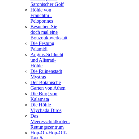
Saronischer Golf
Höhle von
Franchthi -
Peloponnes
Besuchen Sie
doch mal eine
Bouzoukiwerkstatt
Die Festung
Palamidi
Angitis-Schlucht
und Alistrati-
Höhle
Die Ruinenstadt
Mystras
Der Botanische
Garten von Athen
Die Burg von
Kalamata
Die Höhle
Vlychada Diros
Das
Meeresschildkröten-
Rettungszentrum
Hop-On-Hop-Off-
Bus &