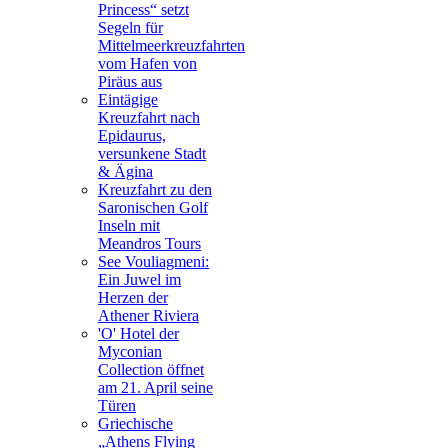
Princess“ setzt
Segeln für
Mittelmeerkreuzfahrten
vom Hafen von
Piräus aus
Eintägige
Kreuzfahrt nach
Epidaurus,
versunkene Stadt
& Ägina
Kreuzfahrt zu den
Saronischen Golf
Inseln mit
Meandros Tours
See Vouliagmeni:
Ein Juwel im
Herzen der
Athener Riviera
'O' Hotel der
Myconian
Collection öffnet
am 21. April seine
Türen
Griechische
„Athens Flying