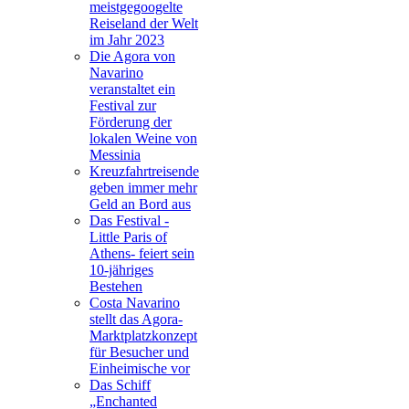
meistgegoogelte
Reiseland der Welt
im Jahr 2023
Die Agora von
Navarino
veranstaltet ein
Festival zur
Förderung der
lokalen Weine von
Messinia
Kreuzfahrtreisende
geben immer mehr
Geld an Bord aus
Das Festival -
Little Paris of
Athens- feiert sein
10-jähriges
Bestehen
Costa Navarino
stellt das Agora-
Marktplatzkonzept
für Besucher und
Einheimische vor
Das Schiff
„Enchanted