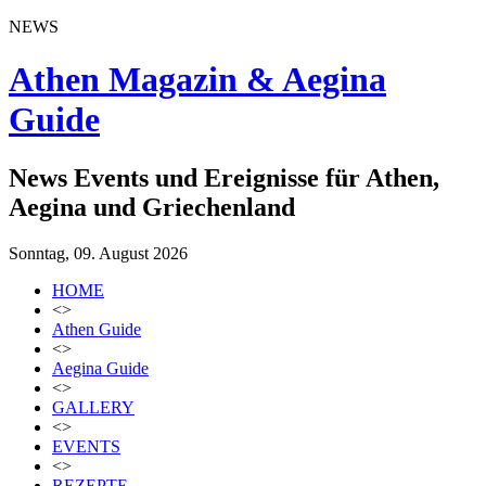
NEWS
Athen Magazin & Aegina
Guide
News Events und Ereignisse für Athen,
Aegina und Griechenland
Sonntag, 09. August 2026
HOME
<>
Athen Guide
<>
Aegina Guide
<>
GALLERY
<>
EVENTS
<>
REZEPTE