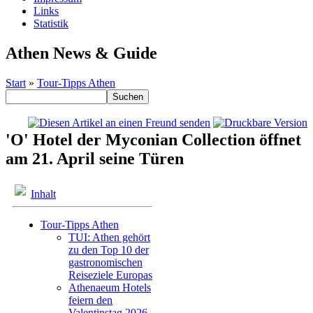
Links
Statistik
Athen News & Guide
Start
»
Tour-Tipps Athen
'O' Hotel der Myconian Collection öffnet
am 21. April seine Türen
Inhalt
Tour-Tipps Athen
TUI: Athen gehört
zu den Top 10 der
gastronomischen
Reiseziele Europas
Athenaeum Hotels
feiern den
Valentinstag 2026