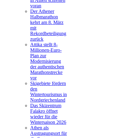
in Athen schreiten
voran
Der Athener
Halbmarathon
kehrt am 8. März
mit
Rekordbeteiligung
zurück
Attika stellt 8-
Millionen-Euro-
Plan zur
Modernisierung
der authentischen
Marathonstrecke
vor
Skigebiete fördern
den
Wintertourismus in
Nordgriechenland
Das Skizentrum
Falakro öffnet
wieder für die
Wintersaison 2026
Athen als
Austragungsort für