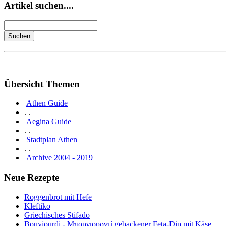
Artikel suchen....
Übersicht Themen
Athen Guide
. .
Aegina Guide
. .
Stadtplan Athen
. .
Archive 2004 - 2019
Neue Rezepte
Roggenbrot mit Hefe
Kleftiko
Griechisches Stifado
Bouyiourdi - Μπουγιουρντί gebackener Feta-Dip mit Käse