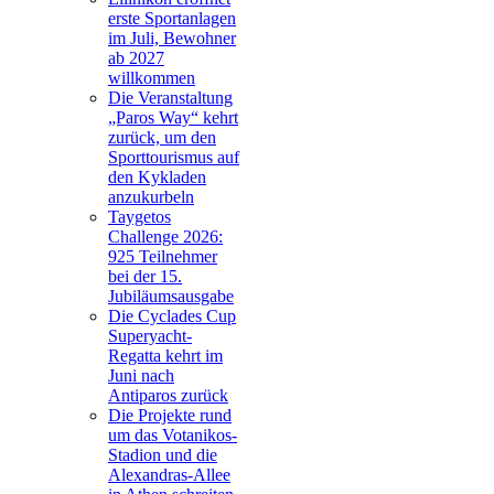
erste Sportanlagen
im Juli, Bewohner
ab 2027
willkommen
Die Veranstaltung
„Paros Way“ kehrt
zurück, um den
Sporttourismus auf
den Kykladen
anzukurbeln
Taygetos
Challenge 2026:
925 Teilnehmer
bei der 15.
Jubiläumsausgabe
Die Cyclades Cup
Superyacht-
Regatta kehrt im
Juni nach
Antiparos zurück
Die Projekte rund
um das Votanikos-
Stadion und die
Alexandras-Allee