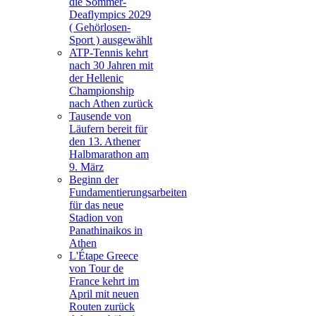
die Sommer-
Deaflympics 2029
( Gehörlosen-
Sport ) ausgewählt
ATP-Tennis kehrt
nach 30 Jahren mit
der Hellenic
Championship
nach Athen zurück
Tausende von
Läufern bereit für
den 13. Athener
Halbmarathon am
9. März
Beginn der
Fundamentierungsarbeiten
für das neue
Stadion von
Panathinaikos in
Athen
L'Étape Greece
von Tour de
France kehrt im
April mit neuen
Routen zurück