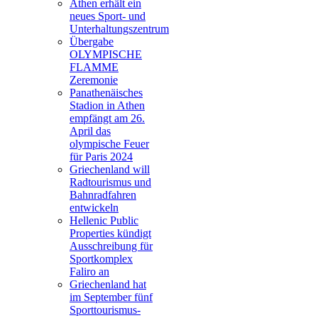
Athen erhält ein
neues Sport- und
Unterhaltungszentrum
Übergabe
OLYMPISCHE
FLAMME
Zeremonie
Panathenäisches
Stadion in Athen
empfängt am 26.
April das
olympische Feuer
für Paris 2024
Griechenland will
Radtourismus und
Bahnradfahren
entwickeln
Hellenic Public
Properties kündigt
Ausschreibung für
Sportkomplex
Faliro an
Griechenland hat
im September fünf
Sporttourismus-