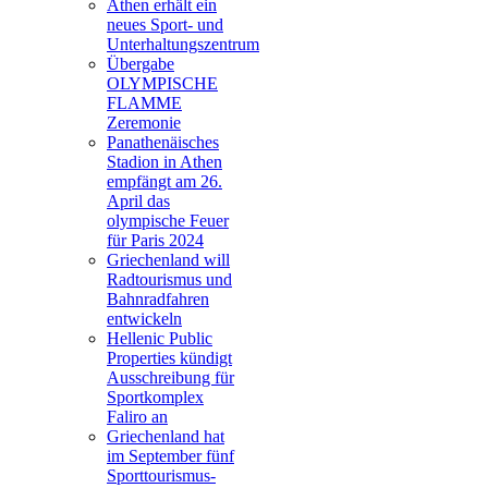
Athen erhält ein
neues Sport- und
Unterhaltungszentrum
Übergabe
OLYMPISCHE
FLAMME
Zeremonie
Panathenäisches
Stadion in Athen
empfängt am 26.
April das
olympische Feuer
für Paris 2024
Griechenland will
Radtourismus und
Bahnradfahren
entwickeln
Hellenic Public
Properties kündigt
Ausschreibung für
Sportkomplex
Faliro an
Griechenland hat
im September fünf
Sporttourismus-