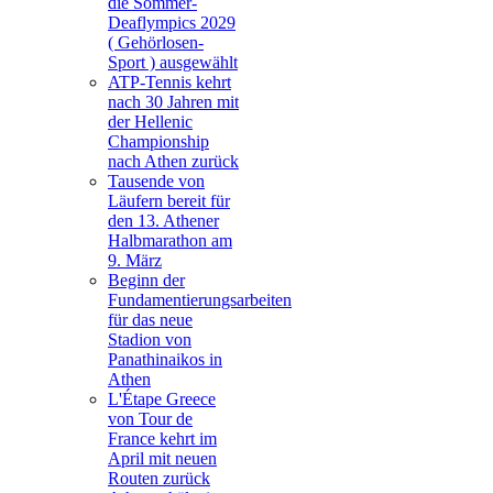
die Sommer-
Deaflympics 2029
( Gehörlosen-
Sport ) ausgewählt
ATP-Tennis kehrt
nach 30 Jahren mit
der Hellenic
Championship
nach Athen zurück
Tausende von
Läufern bereit für
den 13. Athener
Halbmarathon am
9. März
Beginn der
Fundamentierungsarbeiten
für das neue
Stadion von
Panathinaikos in
Athen
L'Étape Greece
von Tour de
France kehrt im
April mit neuen
Routen zurück