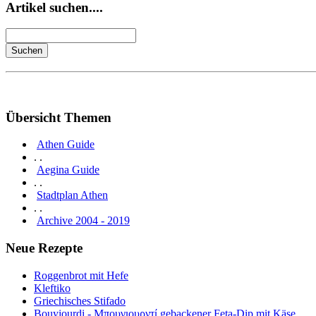
Artikel suchen....
Übersicht Themen
Athen Guide
. .
Aegina Guide
. .
Stadtplan Athen
. .
Archive 2004 - 2019
Neue Rezepte
Roggenbrot mit Hefe
Kleftiko
Griechisches Stifado
Bouyiourdi - Μπουγιουρντί gebackener Feta-Dip mit Käse