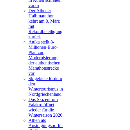
in Athen schreiten
voran
Der Athener
Halbmarathon
kehrt am 8. März
mit
Rekordbeteiligung
zurück
Attika stellt 8-
Millionen-Euro-
Plan zur
Modernisierung
der authentischen
Marathonstrecke
vor
Skigebiete fördern
den
Wintertourismus in
Nordgriechenland
Das Skizentrum
Falakro öffnet
wieder für die
Wintersaison 2026
Athen als
Austragungsort für