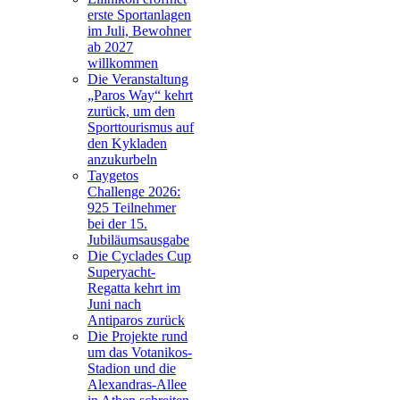
erste Sportanlagen
im Juli, Bewohner
ab 2027
willkommen
Die Veranstaltung
„Paros Way“ kehrt
zurück, um den
Sporttourismus auf
den Kykladen
anzukurbeln
Taygetos
Challenge 2026:
925 Teilnehmer
bei der 15.
Jubiläumsausgabe
Die Cyclades Cup
Superyacht-
Regatta kehrt im
Juni nach
Antiparos zurück
Die Projekte rund
um das Votanikos-
Stadion und die
Alexandras-Allee