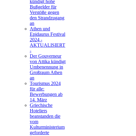
kündigt hohe
Bußgelder für
Verstöße gegen
den Strandzugang
an
Athen und
Epidaurus Festival
2024 -
AKTUALISIERT
-
Der Gouverneur
von Attika kündigt
Umbenennung in
Großraum Athen
an
Tourismus 2024
für alle:
Bewerbungen ab
14. März
Griechische
Hoteliers
beanstanden die
vom
Kulturministerium
geforderte