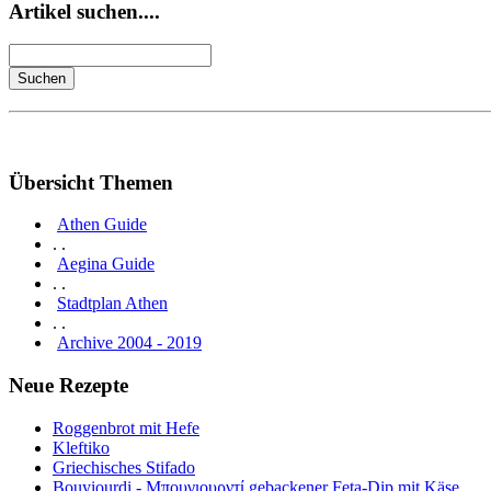
Artikel suchen....
Übersicht Themen
Athen Guide
. .
Aegina Guide
. .
Stadtplan Athen
. .
Archive 2004 - 2019
Neue Rezepte
Roggenbrot mit Hefe
Kleftiko
Griechisches Stifado
Bouyiourdi - Μπουγιουρντί gebackener Feta-Dip mit Käse