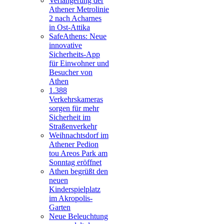
Verlängerung der
Athener Metrolinie
2 nach Acharnes
in Ost-Attika
SafeAthens: Neue
innovative
Sicherheits-App
für Einwohner und
Besucher von
Athen
1.388
Verkehrskameras
sorgen für mehr
Sicherheit im
Straßenverkehr
Weihnachtsdorf im
Athener Pedion
tou Areos Park am
Sonntag eröffnet
Athen begrüßt den
neuen
Kinderspielplatz
im Akropolis-
Garten
Neue Beleuchtung