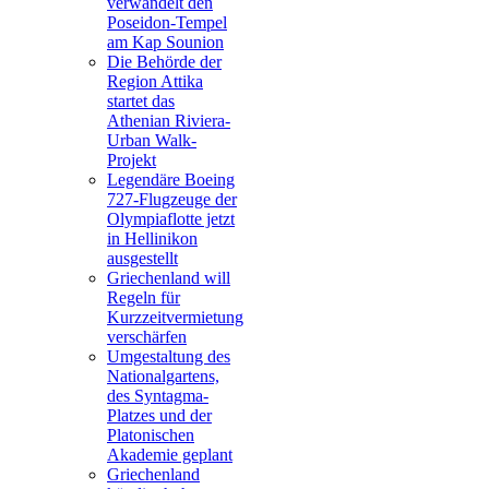
verwandelt den
Poseidon-Tempel
am Kap Sounion
Die Behörde der
Region Attika
startet das
Athenian Riviera-
Urban Walk-
Projekt
Legendäre Boeing
727-Flugzeuge der
Olympiaflotte jetzt
in Hellinikon
ausgestellt
Griechenland will
Regeln für
Kurzzeitvermietung
verschärfen
Umgestaltung des
Nationalgartens,
des Syntagma-
Platzes und der
Platonischen
Akademie geplant
Griechenland