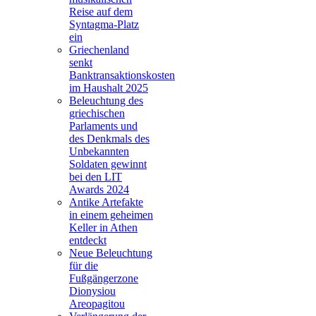
Reise auf dem
Syntagma-Platz
ein
Griechenland
senkt
Banktransaktionskosten
im Haushalt 2025
Beleuchtung des
griechischen
Parlaments und
des Denkmals des
Unbekannten
Soldaten gewinnt
bei den LIT
Awards 2024
Antike Artefakte
in einem geheimen
Keller in Athen
entdeckt
Neue Beleuchtung
für die
Fußgängerzone
Dionysiou
Areopagitou