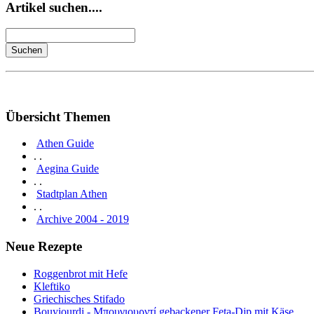
Artikel suchen....
Übersicht Themen
Athen Guide
. .
Aegina Guide
. .
Stadtplan Athen
. .
Archive 2004 - 2019
Neue Rezepte
Roggenbrot mit Hefe
Kleftiko
Griechisches Stifado
Bouyiourdi - Μπουγιουρντί gebackener Feta-Dip mit Käse