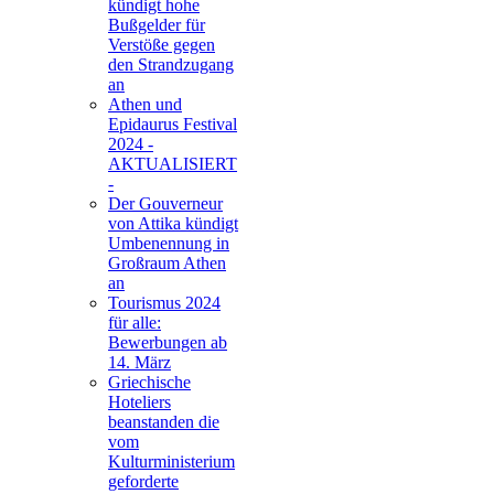
kündigt hohe
Bußgelder für
Verstöße gegen
den Strandzugang
an
Athen und
Epidaurus Festival
2024 -
AKTUALISIERT
-
Der Gouverneur
von Attika kündigt
Umbenennung in
Großraum Athen
an
Tourismus 2024
für alle:
Bewerbungen ab
14. März
Griechische
Hoteliers
beanstanden die
vom
Kulturministerium
geforderte