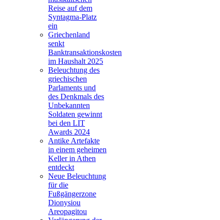
Reise auf dem
Syntagma-Platz
ein
Griechenland
senkt
Banktransaktionskosten
im Haushalt 2025
Beleuchtung des
griechischen
Parlaments und
des Denkmals des
Unbekannten
Soldaten gewinnt
bei den LIT
Awards 2024
Antike Artefakte
in einem geheimen
Keller in Athen
entdeckt
Neue Beleuchtung
für die
Fußgängerzone
Dionysiou
Areopagitou