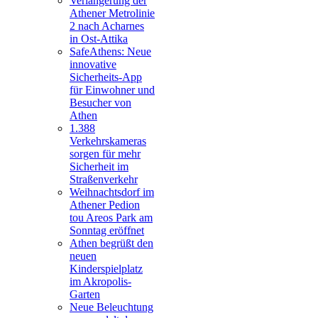
Verlängerung der
Athener Metrolinie
2 nach Acharnes
in Ost-Attika
SafeAthens: Neue
innovative
Sicherheits-App
für Einwohner und
Besucher von
Athen
1.388
Verkehrskameras
sorgen für mehr
Sicherheit im
Straßenverkehr
Weihnachtsdorf im
Athener Pedion
tou Areos Park am
Sonntag eröffnet
Athen begrüßt den
neuen
Kinderspielplatz
im Akropolis-
Garten
Neue Beleuchtung