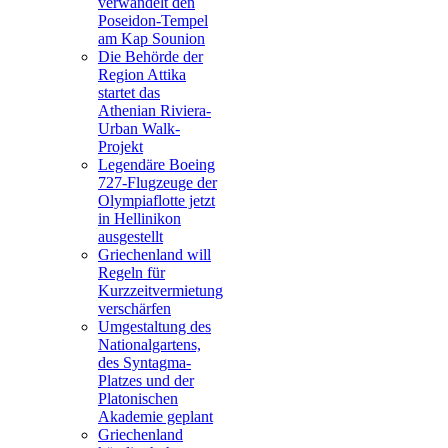
verwandelt den
Poseidon-Tempel
am Kap Sounion
Die Behörde der
Region Attika
startet das
Athenian Riviera-
Urban Walk-
Projekt
Legendäre Boeing
727-Flugzeuge der
Olympiaflotte jetzt
in Hellinikon
ausgestellt
Griechenland will
Regeln für
Kurzzeitvermietung
verschärfen
Umgestaltung des
Nationalgartens,
des Syntagma-
Platzes und der
Platonischen
Akademie geplant
Griechenland