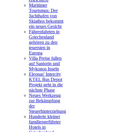
Maritimer
Tourismus: Der
Jachthafen von
Skiathos bekommt
ein neues Gesicht
Fährenfahrten in
Griechenland
gehören zu den
teuersten in
Europa
Villa Preise fallen
auf Santorin und
Mykonos Inseln
Eleonas' Intercity
KTEL Bus Depot
Projekt geht in die
nächste Phase
Neues Werkzeug
zur Bekämpfung
der
Steuerhinterziehung
Hunderte kleiner
familiengeführter
Hotels in