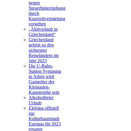
gegen
Steuerhinterziehung
durch
Kurzzeitvermietung
vorgehen
„Aktivurlaub in
Griechenland“
Griechenland
gehört zu den
sichersten
Reiseländern im
Jahr 2023
Die U-Bahn-
Station Syntagma
in Athen wird
Gastgeber der
Kleinasien-
Katastrophe sein
Alkoholfreier
Urlaub
Elefsina offiziell
zur
Kulturhauptstadt
Europas für 2023
ernannt