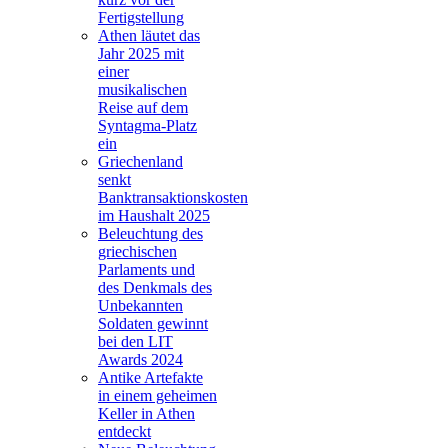
Fertigstellung
Athen läutet das
Jahr 2025 mit
einer
musikalischen
Reise auf dem
Syntagma-Platz
ein
Griechenland
senkt
Banktransaktionskosten
im Haushalt 2025
Beleuchtung des
griechischen
Parlaments und
des Denkmals des
Unbekannten
Soldaten gewinnt
bei den LIT
Awards 2024
Antike Artefakte
in einem geheimen
Keller in Athen
entdeckt