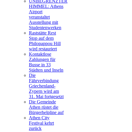
UNBEGRENZTER
HIMMEL: Athens
Airport
veranstaltet
Ausstellung mit
Studentenwerken
Raststätte Rest
Stop auf dem
Philopappou Hill
wird restauriert
Kontaktlose
Zahlungen für
Busse in 33
Städten und Inseln
Die
Fährverbindung
Griechenland-
Zypern wird am
31. Mai fortgesetzt
Die Gemeinde
Athen rüstet die
Bürgerhelpline auf
Athen City
Festival kehrt
zurück