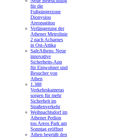
Neue Beleuchtung
für die
Fußgängerzone
Dionysiou
Areopagitou
Verlängerung der
Athener Metrolinie
2 nach Acharnes
in Ost-Attika
SafeAthens: Neue
innovative
Sicherheits-App
für Einwohner und
Besucher von
Athen
1.388
Verkehrskameras
sorgen für mehr
Sicherheit im
Straßenverkehr
Weihnachtsdorf im
Athener Pedion
tou Areos Park am
Sonntag eröffnet
Athen begrüßt den