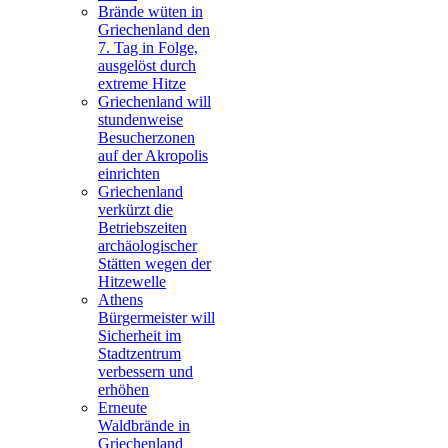
Brände wüten in
Griechenland den
7. Tag in Folge,
ausgelöst durch
extreme Hitze
Griechenland will
stundenweise
Besucherzonen
auf der Akropolis
einrichten
Griechenland
verkürzt die
Betriebszeiten
archäologischer
Stätten wegen der
Hitzewelle
Athens
Bürgermeister will
Sicherheit im
Stadtzentrum
verbessern und
erhöhen
Erneute
Waldbrände in
Griechenland