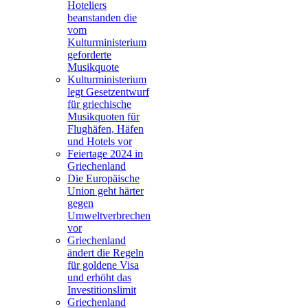
Hoteliers
beanstanden die
vom
Kulturministerium
geforderte
Musikquote
Kulturministerium
legt Gesetzentwurf
für griechische
Musikquoten für
Flughäfen, Häfen
und Hotels vor
Feiertage 2024 in
Griechenland
Die Europäische
Union geht härter
gegen
Umweltverbrechen
vor
Griechenland
ändert die Regeln
für goldene Visa
und erhöht das
Investitionslimit
Griechenland