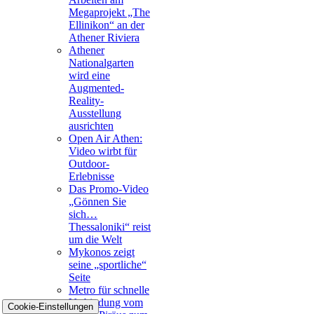
Megaprojekt „The
Ellinikon“ an der
Athener Riviera
Athener
Nationalgarten
wird eine
Augmented-
Reality-
Ausstellung
ausrichten
Open Air Athen:
Video wirbt für
Outdoor-
Erlebnisse
Das Promo-Video
„Gönnen Sie
sich…
Thessaloniki“ reist
um die Welt
Mykonos zeigt
seine „sportliche“
Seite
Metro für schnelle
Verbindung vom
Cookie-Einstellungen