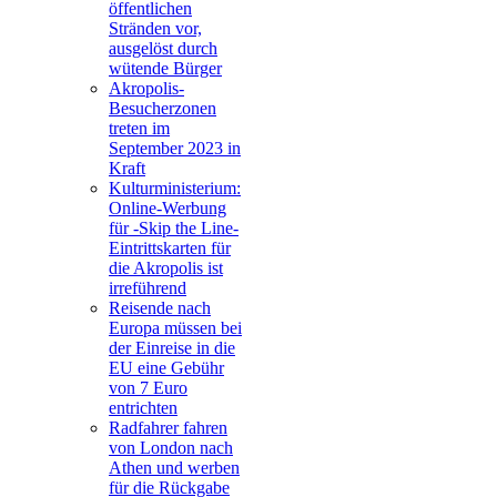
öffentlichen
Stränden vor,
ausgelöst durch
wütende Bürger
Akropolis-
Besucherzonen
treten im
September 2023 in
Kraft
Kulturministerium:
Online-Werbung
für -Skip the Line-
Eintrittskarten für
die Akropolis ist
irreführend
Reisende nach
Europa müssen bei
der Einreise in die
EU eine Gebühr
von 7 Euro
entrichten
Radfahrer fahren
von London nach
Athen und werben
für die Rückgabe