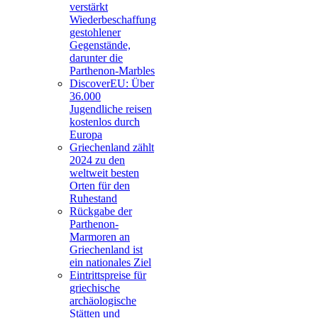
verstärkt
Wiederbeschaffung
gestohlener
Gegenstände,
darunter die
Parthenon-Marbles
DiscoverEU: Über
36.000
Jugendliche reisen
kostenlos durch
Europa
Griechenland zählt
2024 zu den
weltweit besten
Orten für den
Ruhestand
Rückgabe der
Parthenon-
Marmoren an
Griechenland ist
ein nationales Ziel
Eintrittspreise für
griechische
archäologische
Stätten und