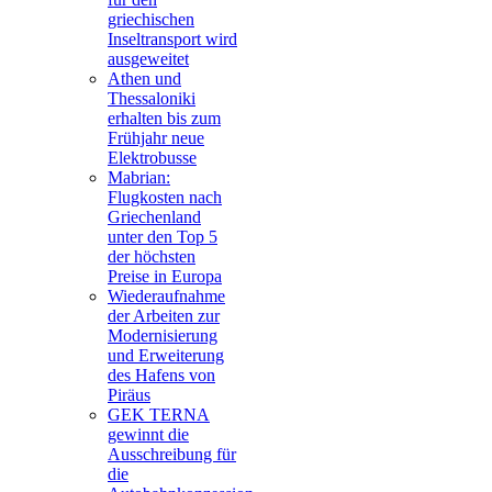
griechischen
Inseltransport wird
ausgeweitet
Athen und
Thessaloniki
erhalten bis zum
Frühjahr neue
Elektrobusse
Mabrian:
Flugkosten nach
Griechenland
unter den Top 5
der höchsten
Preise in Europa
Wiederaufnahme
der Arbeiten zur
Modernisierung
und Erweiterung
des Hafens von
Piräus
GEK TERNA
gewinnt die
Ausschreibung für
die