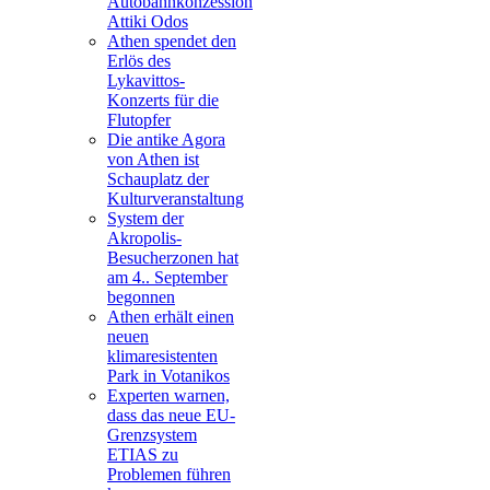
Autobahnkonzession
Attiki Odos
Athen spendet den
Erlös des
Lykavittos-
Konzerts für die
Flutopfer
Die antike Agora
von Athen ist
Schauplatz der
Kulturveranstaltung
System der
Akropolis-
Besucherzonen hat
am 4.. September
begonnen
Athen erhält einen
neuen
klimaresistenten
Park in Votanikos
Experten warnen,
dass das neue EU-
Grenzsystem
ETIAS zu
Problemen führen