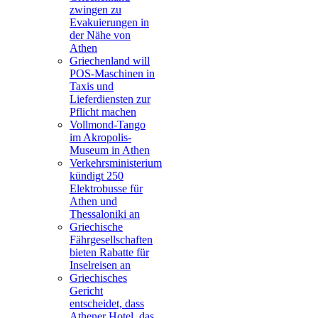
zwingen zu
Evakuierungen in
der Nähe von
Athen
Griechenland will
POS-Maschinen in
Taxis und
Lieferdiensten zur
Pflicht machen
Vollmond-Tango
im Akropolis-
Museum in Athen
Verkehrsministerium
kündigt 250
Elektrobusse für
Athen und
Thessaloniki an
Griechische
Fährgesellschaften
bieten Rabatte für
Inselreisen an
Griechisches
Gericht
entscheidet, dass
Athener Hotel, das