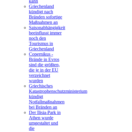
kann
Griechenland
kündigt nach
Bränden sofortige
Maßnahmen an
Saisonabhängigkeit
beeinflusst immer
noch den
Tourismus in
Griechenland
Copernikus -
Brände in Evros
sind die größten,
die je in der EU
verzeichnet
wurden
Griechisches
Katastrophenschutzministerium
kündigt
Notfallmaßnahmen
bei Bränden an
Der Ilisia-Park in
Athen wurde
umgestaltet und
die