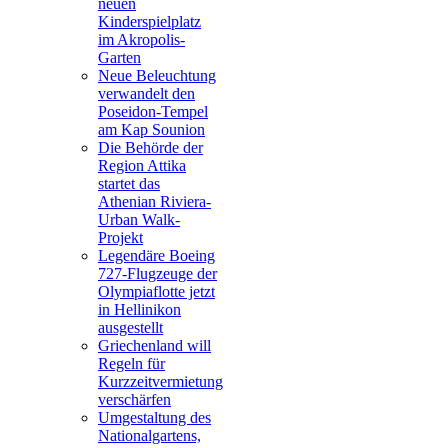
neuen
Kinderspielplatz
im Akropolis-
Garten
Neue Beleuchtung
verwandelt den
Poseidon-Tempel
am Kap Sounion
Die Behörde der
Region Attika
startet das
Athenian Riviera-
Urban Walk-
Projekt
Legendäre Boeing
727-Flugzeuge der
Olympiaflotte jetzt
in Hellinikon
ausgestellt
Griechenland will
Regeln für
Kurzzeitvermietung
verschärfen
Umgestaltung des
Nationalgartens,