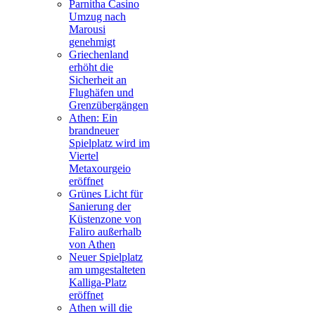
Parnitha Casino
Umzug nach
Marousi
genehmigt
Griechenland
erhöht die
Sicherheit an
Flughäfen und
Grenzübergängen
Athen: Ein
brandneuer
Spielplatz wird im
Viertel
Metaxourgeio
eröffnet
Grünes Licht für
Sanierung der
Küstenzone von
Faliro außerhalb
von Athen
Neuer Spielplatz
am umgestalteten
Kalliga-Platz
eröffnet
Athen will die