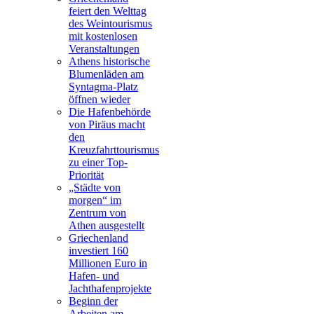
feiert den Welttag
des Weintourismus
mit kostenlosen
Veranstaltungen
Athens historische
Blumenläden am
Syntagma-Platz
öffnen wieder
Die Hafenbehörde
von Piräus macht
den
Kreuzfahrttourismus
zu einer Top-
Priorität
„Städte von
morgen“ im
Zentrum von
Athen ausgestellt
Griechenland
investiert 160
Millionen Euro in
Hafen- und
Jachthafenprojekte
Beginn der
Arbeiten am