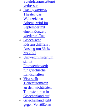
Spielplatzausstattung
verbessert
Das Lykavittos-
Theater, das
Wahrzeichen
Athens, wird im
September mit
einem Konzert
wiedereröffnet
Griechische
Küstenschifffahrt:
Anstieg um 36 %
bis 2022
Umweltministerium
startet
Fotowettbewerb
für griechische
Landschaften
Visa stellt
Ticketautomaten
an den wichtigsten
Touristenorten in
Griechenland auf
Griechenland geht
gegen Verstöße an