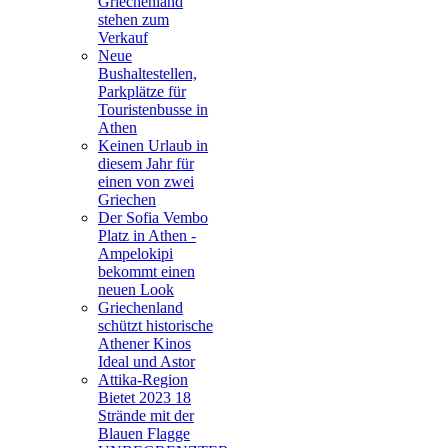
Griechenland
stehen zum
Verkauf
Neue
Bushaltestellen,
Parkplätze für
Touristenbusse in
Athen
Keinen Urlaub in
diesem Jahr für
einen von zwei
Griechen
Der Sofia Vembo
Platz in Athen -
Ampelokipi
bekommt einen
neuen Look
Griechenland
schützt historische
Athener Kinos
Ideal und Astor
Attika-Region
Bietet 2023 18
Strände mit der
Blauen Flagge