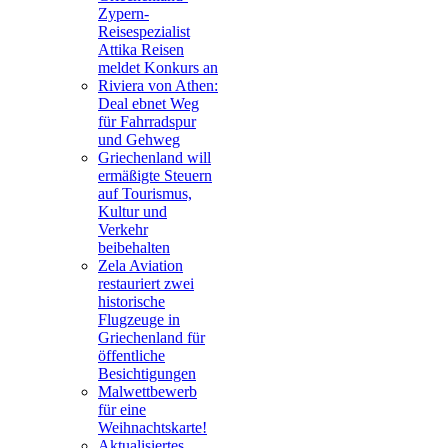
Zypern-
Reisespezialist
Attika Reisen
meldet Konkurs an
Riviera von Athen:
Deal ebnet Weg
für Fahrradspur
und Gehweg
Griechenland will
ermäßigte Steuern
auf Tourismus,
Kultur und
Verkehr
beibehalten
Zela Aviation
restauriert zwei
historische
Flugzeuge in
Griechenland für
öffentliche
Besichtigungen
Malwettbewerb
für eine
Weihnachtskarte!
Aktualisiertes