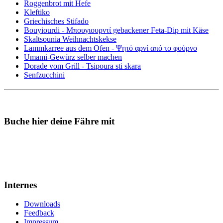
Roggenbrot mit Hefe
Kleftiko
Griechisches Stifado
Bouyiourdi - Μπουγιουρντί gebackener Feta-Dip mit Käse
Skaltsounia Weihnachtskekse
Lammkarree aus dem Ofen - Ψητό αρνί από το φούρνο
Umami-Gewürz selber machen
Dorade vom Grill - Tsipoura sti skara
Senfzucchini
Buche hier deine Fähre mit
Internes
Downloads
Feedback
Impressum