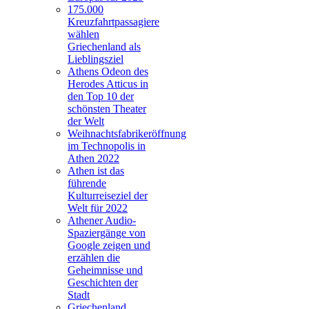
175.000
Kreuzfahrtpassagiere
wählen
Griechenland als
Lieblingsziel
Athens Odeon des
Herodes Atticus in
den Top 10 der
schönsten Theater
der Welt
Weihnachtsfabrikeröffnung
im Technopolis in
Athen 2022
Athen ist das
führende
Kulturreiseziel der
Welt für 2022
Athener Audio-
Spaziergänge von
Google zeigen und
erzählen die
Geheimnisse und
Geschichten der
Stadt
Griechenland