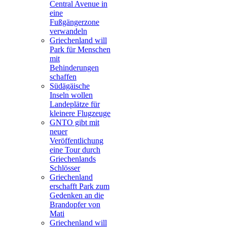
Central Avenue in
eine
Fußgängerzone
verwandeln
Griechenland will
Park für Menschen
mit
Behinderungen
schaffen
Südägäische
Inseln wollen
Landeplätze für
kleinere Flugzeuge
GNTO gibt mit
neuer
Veröffentlichung
eine Tour durch
Griechenlands
Schlösser
Griechenland
erschafft Park zum
Gedenken an die
Brandopfer von
Mati
Griechenland will