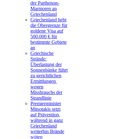
der Parthenon-
Marmoren an
Griechenland
Griechenland hebt
die Obergrenze für
goldene Visa auf
500.000 € für
bestimmte Gebiete
an
Griechische
Strände:
Überlastung der
Sonnenbänke führt
zu gerichtlichen
Ermittlungen
wegen
Missbrauchs der
Strandlinie
Premierminister
Mitsotakis setzt
auf Prävention,
während in ganz
Griechenland
weiterhin Brände
wüten