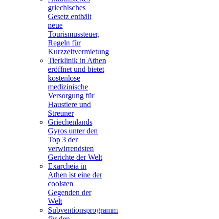
griechisches
Gesetz enthält
neue
Tourismussteuer,
Regeln für
Kurzzeitvermietung
Tierklinik in Athen
eröffnet und bietet
kostenlose
medizinische
Versorgung für
Haustiere und
Streuner
Griechenlands
Gyros unter den
Top 3 der
verwirrendsten
Gerichte der Welt
Exarcheia in
Athen ist eine der
coolsten
Gegenden der
Welt
Subventionsprogramm
für den