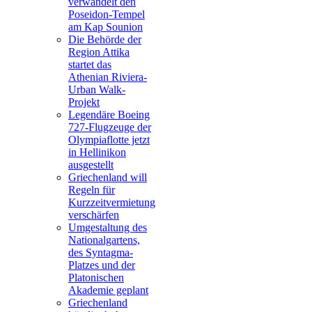
verwandelt den
Poseidon-Tempel
am Kap Sounion
Die Behörde der
Region Attika
startet das
Athenian Riviera-
Urban Walk-
Projekt
Legendäre Boeing
727-Flugzeuge der
Olympiaflotte jetzt
in Hellinikon
ausgestellt
Griechenland will
Regeln für
Kurzzeitvermietung
verschärfen
Umgestaltung des
Nationalgartens,
des Syntagma-
Platzes und der
Platonischen
Akademie geplant
Griechenland