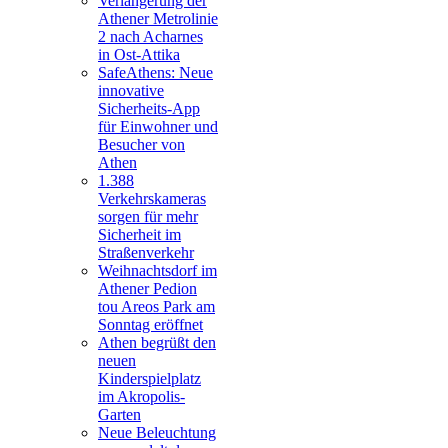
Verlängerung der
Athener Metrolinie
2 nach Acharnes
in Ost-Attika
SafeAthens: Neue
innovative
Sicherheits-App
für Einwohner und
Besucher von
Athen
1.388
Verkehrskameras
sorgen für mehr
Sicherheit im
Straßenverkehr
Weihnachtsdorf im
Athener Pedion
tou Areos Park am
Sonntag eröffnet
Athen begrüßt den
neuen
Kinderspielplatz
im Akropolis-
Garten
Neue Beleuchtung