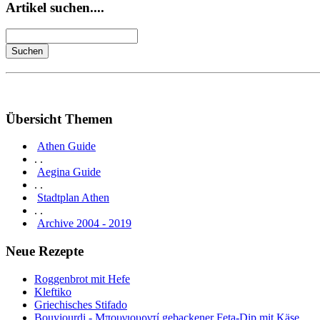
Artikel suchen....
Übersicht Themen
Athen Guide
. .
Aegina Guide
. .
Stadtplan Athen
. .
Archive 2004 - 2019
Neue Rezepte
Roggenbrot mit Hefe
Kleftiko
Griechisches Stifado
Bouyiourdi - Μπουγιουρντί gebackener Feta-Dip mit Käse