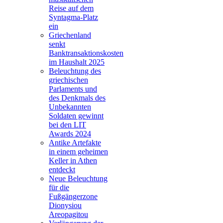
Reise auf dem
Syntagma-Platz
ein
Griechenland
senkt
Banktransaktionskosten
im Haushalt 2025
Beleuchtung des
griechischen
Parlaments und
des Denkmals des
Unbekannten
Soldaten gewinnt
bei den LIT
Awards 2024
Antike Artefakte
in einem geheimen
Keller in Athen
entdeckt
Neue Beleuchtung
für die
Fußgängerzone
Dionysiou
Areopagitou