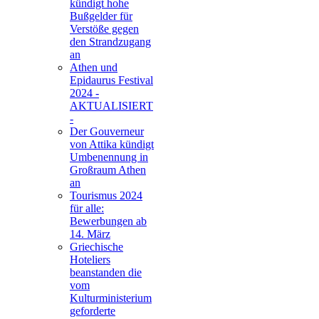
kündigt hohe
Bußgelder für
Verstöße gegen
den Strandzugang
an
Athen und
Epidaurus Festival
2024 -
AKTUALISIERT
-
Der Gouverneur
von Attika kündigt
Umbenennung in
Großraum Athen
an
Tourismus 2024
für alle:
Bewerbungen ab
14. März
Griechische
Hoteliers
beanstanden die
vom
Kulturministerium
geforderte