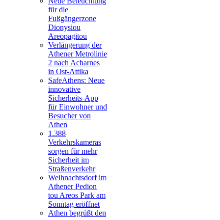
Neue Beleuchtung
für die
Fußgängerzone
Dionysiou
Areopagitou
Verlängerung der
Athener Metrolinie
2 nach Acharnes
in Ost-Attika
SafeAthens: Neue
innovative
Sicherheits-App
für Einwohner und
Besucher von
Athen
1.388
Verkehrskameras
sorgen für mehr
Sicherheit im
Straßenverkehr
Weihnachtsdorf im
Athener Pedion
tou Areos Park am
Sonntag eröffnet
Athen begrüßt den