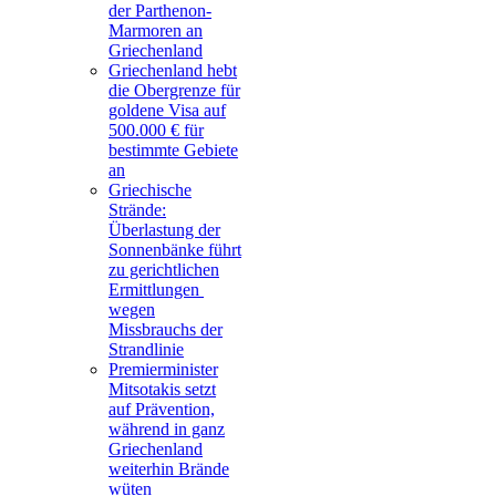
der Parthenon-
Marmoren an
Griechenland
Griechenland hebt
die Obergrenze für
goldene Visa auf
500.000 € für
bestimmte Gebiete
an
Griechische
Strände:
Überlastung der
Sonnenbänke führt
zu gerichtlichen
Ermittlungen
wegen
Missbrauchs der
Strandlinie
Premierminister
Mitsotakis setzt
auf Prävention,
während in ganz
Griechenland
weiterhin Brände
wüten