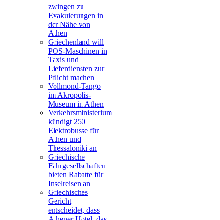
zwingen zu
Evakuierungen in
der Nähe von
Athen
Griechenland will
POS-Maschinen in
Taxis und
Lieferdiensten zur
Pflicht machen
Vollmond-Tango
im Akropolis-
Museum in Athen
Verkehrsministerium
kündigt 250
Elektrobusse für
Athen und
Thessaloniki an
Griechische
Fährgesellschaften
bieten Rabatte für
Inselreisen an
Griechisches
Gericht
entscheidet, dass
Athener Hotel, das