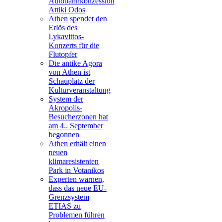
Autobahnkonzession
Attiki Odos
Athen spendet den
Erlös des
Lykavittos-
Konzerts für die
Flutopfer
Die antike Agora
von Athen ist
Schauplatz der
Kulturveranstaltung
System der
Akropolis-
Besucherzonen hat
am 4.. September
begonnen
Athen erhält einen
neuen
klimaresistenten
Park in Votanikos
Experten warnen,
dass das neue EU-
Grenzsystem
ETIAS zu
Problemen führen