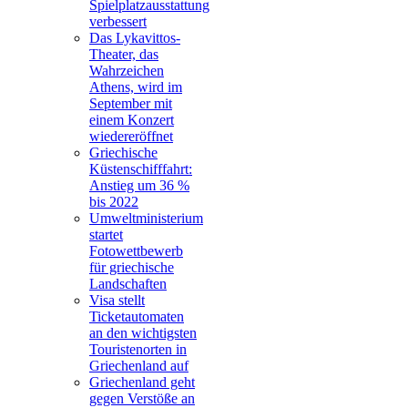
Spielplatzausstattung
verbessert
Das Lykavittos-
Theater, das
Wahrzeichen
Athens, wird im
September mit
einem Konzert
wiedereröffnet
Griechische
Küstenschifffahrt:
Anstieg um 36 %
bis 2022
Umweltministerium
startet
Fotowettbewerb
für griechische
Landschaften
Visa stellt
Ticketautomaten
an den wichtigsten
Touristenorten in
Griechenland auf
Griechenland geht
gegen Verstöße an