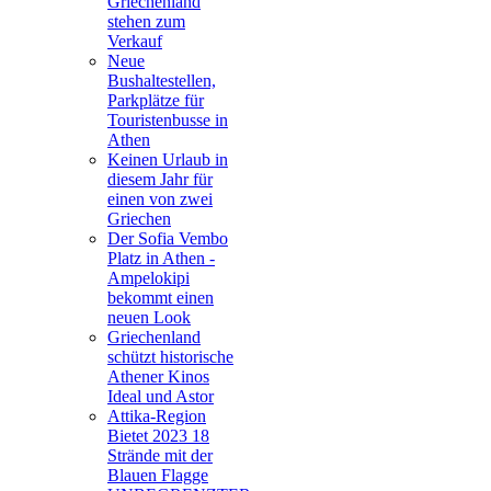
Griechenland
stehen zum
Verkauf
Neue
Bushaltestellen,
Parkplätze für
Touristenbusse in
Athen
Keinen Urlaub in
diesem Jahr für
einen von zwei
Griechen
Der Sofia Vembo
Platz in Athen -
Ampelokipi
bekommt einen
neuen Look
Griechenland
schützt historische
Athener Kinos
Ideal und Astor
Attika-Region
Bietet 2023 18
Strände mit der
Blauen Flagge