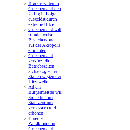
Brände wüten in
Griechenland den
7. Tag in Folge,
ausgelöst durch
extreme Hitze
Griechenland will
stundenweise
Besucherzonen
auf der Akropolis
einrichten
Griechenland
verkürzt die
Betriebszeiten
archäologischer
Stätten wegen der
Hitzewelle
Athens
Bürgermeister will
Sicherheit im
Stadtzentrum
verbessern und
erhöhen
Erneute
Waldbrände in
Griechenland