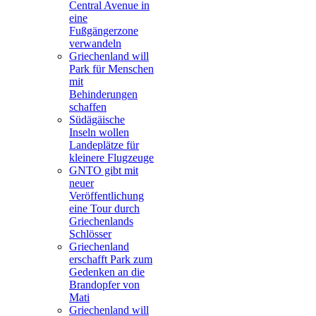
Central Avenue in
eine
Fußgängerzone
verwandeln
Griechenland will
Park für Menschen
mit
Behinderungen
schaffen
Südägäische
Inseln wollen
Landeplätze für
kleinere Flugzeuge
GNTO gibt mit
neuer
Veröffentlichung
eine Tour durch
Griechenlands
Schlösser
Griechenland
erschafft Park zum
Gedenken an die
Brandopfer von
Mati
Griechenland will