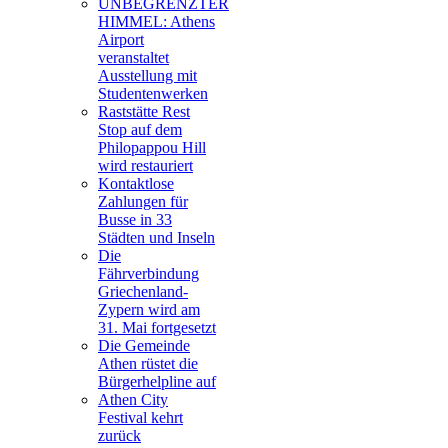
UNBEGRENZTER
HIMMEL: Athens
Airport
veranstaltet
Ausstellung mit
Studentenwerken
Raststätte Rest
Stop auf dem
Philopappou Hill
wird restauriert
Kontaktlose
Zahlungen für
Busse in 33
Städten und Inseln
Die
Fährverbindung
Griechenland-
Zypern wird am
31. Mai fortgesetzt
Die Gemeinde
Athen rüstet die
Bürgerhelpline auf
Athen City
Festival kehrt
zurück