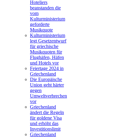
Hoteliers
beanstanden die
vom
Kulturministerium
geforderte
Musikquote
Kulturministerium
legt Gesetzentwurf
für griechische
Musikquoten für
Flughäfen, Häfen
und Hotels vor
Feiertage 2024 in
Griechenland
Die Europäische
Union geht härter
gegen
Umweltverbrechen
vor
Griechenland
ändert die Regeln
für goldene Visa
und erhöht das
Investitionslimit
Griechenland