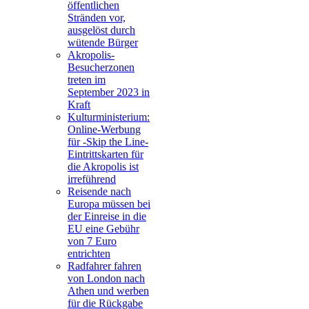
öffentlichen
Stränden vor,
ausgelöst durch
wütende Bürger
Akropolis-
Besucherzonen
treten im
September 2023 in
Kraft
Kulturministerium:
Online-Werbung
für -Skip the Line-
Eintrittskarten für
die Akropolis ist
irreführend
Reisende nach
Europa müssen bei
der Einreise in die
EU eine Gebühr
von 7 Euro
entrichten
Radfahrer fahren
von London nach
Athen und werben
für die Rückgabe