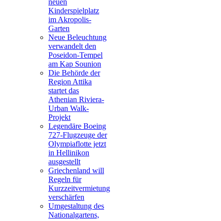
neuen
Kinderspielplatz
im Akropolis-
Garten
Neue Beleuchtung
verwandelt den
Poseidon-Tempel
am Kap Sounion
Die Behörde der
Region Attika
startet das
Athenian Riviera-
Urban Walk-
Projekt
Legendäre Boeing
727-Flugzeuge der
Olympiaflotte jetzt
in Hellinikon
ausgestellt
Griechenland will
Regeln für
Kurzzeitvermietung
verschärfen
Umgestaltung des
Nationalgartens,