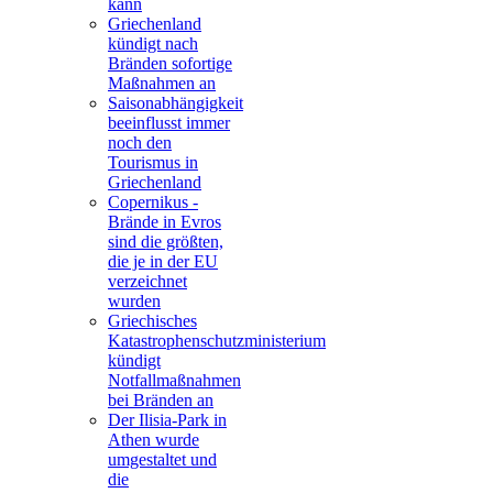
kann
Griechenland
kündigt nach
Bränden sofortige
Maßnahmen an
Saisonabhängigkeit
beeinflusst immer
noch den
Tourismus in
Griechenland
Copernikus -
Brände in Evros
sind die größten,
die je in der EU
verzeichnet
wurden
Griechisches
Katastrophenschutzministerium
kündigt
Notfallmaßnahmen
bei Bränden an
Der Ilisia-Park in
Athen wurde
umgestaltet und
die