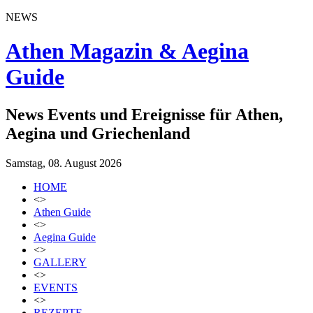
NEWS
Athen Magazin & Aegina
Guide
News Events und Ereignisse für Athen,
Aegina und Griechenland
Samstag, 08. August 2026
HOME
<>
Athen Guide
<>
Aegina Guide
<>
GALLERY
<>
EVENTS
<>
REZEPTE