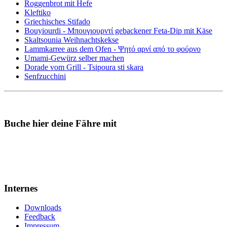
Roggenbrot mit Hefe
Kleftiko
Griechisches Stifado
Bouyiourdi - Μπουγιουρντί gebackener Feta-Dip mit Käse
Skaltsounia Weihnachtskekse
Lammkarree aus dem Ofen - Ψητό αρνί από το φούρνο
Umami-Gewürz selber machen
Dorade vom Grill - Tsipoura sti skara
Senfzucchini
Buche hier deine Fähre mit
Internes
Downloads
Feedback
Impressum