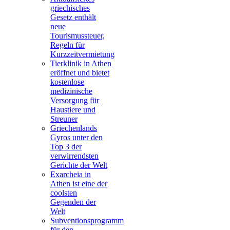
griechisches
Gesetz enthält
neue
Tourismussteuer,
Regeln für
Kurzzeitvermietung
Tierklinik in Athen
eröffnet und bietet
kostenlose
medizinische
Versorgung für
Haustiere und
Streuner
Griechenlands
Gyros unter den
Top 3 der
verwirrendsten
Gerichte der Welt
Exarcheia in
Athen ist eine der
coolsten
Gegenden der
Welt
Subventionsprogramm
für den