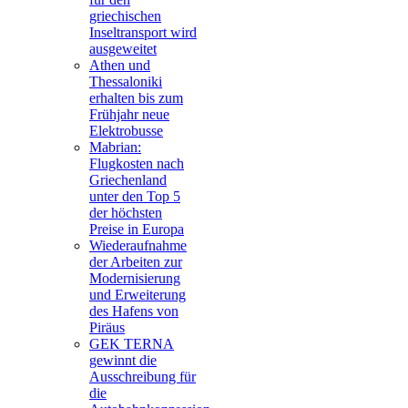
griechischen
Inseltransport wird
ausgeweitet
Athen und
Thessaloniki
erhalten bis zum
Frühjahr neue
Elektrobusse
Mabrian:
Flugkosten nach
Griechenland
unter den Top 5
der höchsten
Preise in Europa
Wiederaufnahme
der Arbeiten zur
Modernisierung
und Erweiterung
des Hafens von
Piräus
GEK TERNA
gewinnt die
Ausschreibung für
die