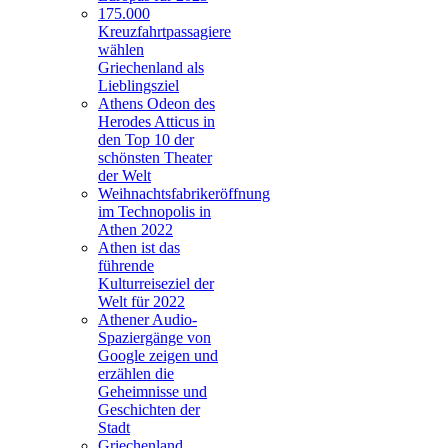
175.000
Kreuzfahrtpassagiere
wählen
Griechenland als
Lieblingsziel
Athens Odeon des
Herodes Atticus in
den Top 10 der
schönsten Theater
der Welt
Weihnachtsfabrikeröffnung
im Technopolis in
Athen 2022
Athen ist das
führende
Kulturreiseziel der
Welt für 2022
Athener Audio-
Spaziergänge von
Google zeigen und
erzählen die
Geheimnisse und
Geschichten der
Stadt
Griechenland