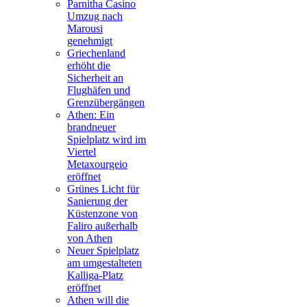
Parnitha Casino
Umzug nach
Marousi
genehmigt
Griechenland
erhöht die
Sicherheit an
Flughäfen und
Grenzübergängen
Athen: Ein
brandneuer
Spielplatz wird im
Viertel
Metaxourgeio
eröffnet
Grünes Licht für
Sanierung der
Küstenzone von
Faliro außerhalb
von Athen
Neuer Spielplatz
am umgestalteten
Kalliga-Platz
eröffnet
Athen will die