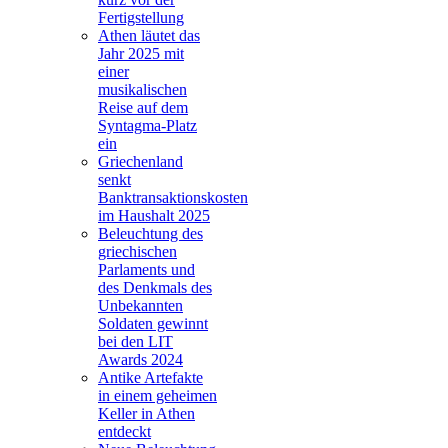
Fertigstellung
Athen läutet das
Jahr 2025 mit
einer
musikalischen
Reise auf dem
Syntagma-Platz
ein
Griechenland
senkt
Banktransaktionskosten
im Haushalt 2025
Beleuchtung des
griechischen
Parlaments und
des Denkmals des
Unbekannten
Soldaten gewinnt
bei den LIT
Awards 2024
Antike Artefakte
in einem geheimen
Keller in Athen
entdeckt