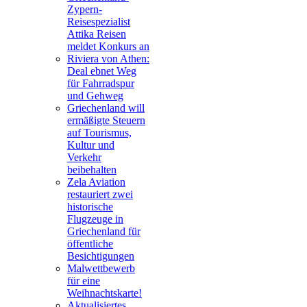
Zypern-
Reisespezialist
Attika Reisen
meldet Konkurs an
Riviera von Athen:
Deal ebnet Weg
für Fahrradspur
und Gehweg
Griechenland will
ermäßigte Steuern
auf Tourismus,
Kultur und
Verkehr
beibehalten
Zela Aviation
restauriert zwei
historische
Flugzeuge in
Griechenland für
öffentliche
Besichtigungen
Malwettbewerb
für eine
Weihnachtskarte!
Aktualisiertes