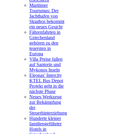
Maritimer
Tourismus: Der
Jachthafen von
Skiathos bekommt
ein neues Gesicht
Fährenfahrten in
Griechenland
gehören zu den
teuersten in
Europa
Villa Preise fallen
auf Santorin und
Mykonos Inseln
Eleonas' Intercity
KTEL Bus Depot
Projekt geht in die
nächste Phase
Neues Werkzeug
zur Bekämpfung
der
Steuerhinterziehung
Hunderte kleiner
familiengeführter
Hotels in