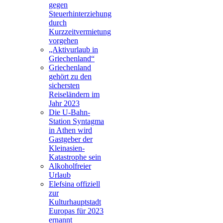
gegen
Steuerhinterziehung
durch
Kurzzeitvermietung
vorgehen
„Aktivurlaub in
Griechenland“
Griechenland
gehört zu den
sichersten
Reiseländern im
Jahr 2023
Die U-Bahn-
Station Syntagma
in Athen wird
Gastgeber der
Kleinasien-
Katastrophe sein
Alkoholfreier
Urlaub
Elefsina offiziell
zur
Kulturhauptstadt
Europas für 2023
ernannt