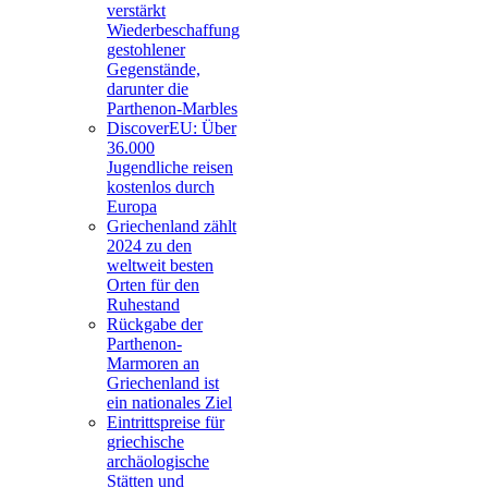
verstärkt
Wiederbeschaffung
gestohlener
Gegenstände,
darunter die
Parthenon-Marbles
DiscoverEU: Über
36.000
Jugendliche reisen
kostenlos durch
Europa
Griechenland zählt
2024 zu den
weltweit besten
Orten für den
Ruhestand
Rückgabe der
Parthenon-
Marmoren an
Griechenland ist
ein nationales Ziel
Eintrittspreise für
griechische
archäologische
Stätten und