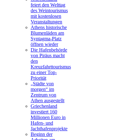
feiert den Welttag
des Weintourismus
mit kostenlosen
Veranstaltungen
Athens historische
Blumenläden am
Syntagma-Platz
öffnen wieder
Die Hafenbehörde
von Piräus macht
den
Kreuzfahrttourismus
zu einer Top-
Priorität
„Städte von
morgen“ im
Zentrum von
Athen ausgestellt
Griechenland
investiert 160
Millionen Euro in
Hafen- und
Jachthafenprojekte
Beginn der
Arbeiten am