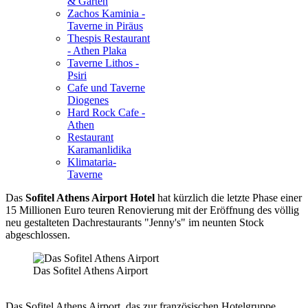
& Garten
Zachos Kaminia -
Taverne in Piräus
Thespis Restaurant
- Athen Plaka
Taverne Lithos -
Psiri
Cafe und Taverne
Diogenes
Hard Rock Cafe -
Athen
Restaurant
Karamanlidika
Klimataria-
Taverne
Das
Sofitel Athens Airport Hotel
hat kürzlich die letzte Phase einer
15 Millionen Euro teuren Renovierung mit der Eröffnung des völlig
neu gestalteten Dachrestaurants "Jenny's" im neunten Stock
abgeschlossen.
Das Sofitel Athens Airport
Das Sofitel Athens Airport, das zur französischen Hotelgruppe