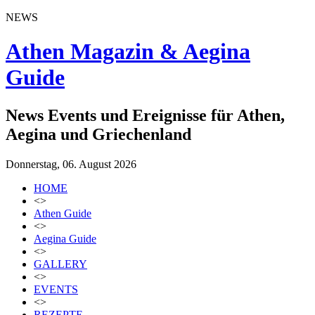
NEWS
Athen Magazin & Aegina
Guide
News Events und Ereignisse für Athen,
Aegina und Griechenland
Donnerstag, 06. August 2026
HOME
<>
Athen Guide
<>
Aegina Guide
<>
GALLERY
<>
EVENTS
<>
REZEPTE