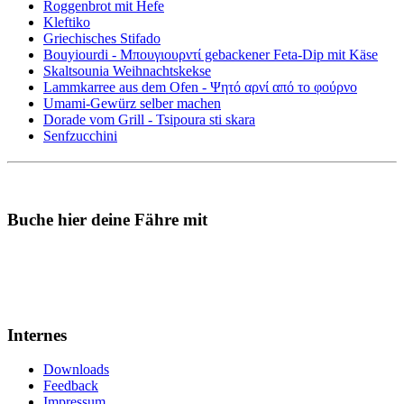
Roggenbrot mit Hefe
Kleftiko
Griechisches Stifado
Bouyiourdi - Μπουγιουρντί gebackener Feta-Dip mit Käse
Skaltsounia Weihnachtskekse
Lammkarree aus dem Ofen - Ψητό αρνί από το φούρνο
Umami-Gewürz selber machen
Dorade vom Grill - Tsipoura sti skara
Senfzucchini
Buche hier deine Fähre mit
Internes
Downloads
Feedback
Impressum