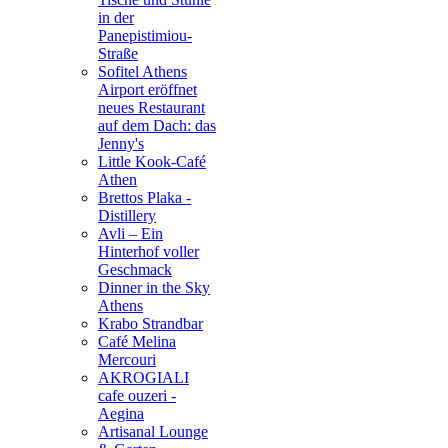
in der
Panepistimiou-
Straße
Sofitel Athens
Airport eröffnet
neues Restaurant
auf dem Dach: das
Jenny's
Little Kook-Café
Athen
Brettos Plaka -
Distillery
Avli – Ein
Hinterhof voller
Geschmack
Dinner in the Sky
Athens
Krabo Strandbar
Café Melina
Mercouri
AKROGIALI
cafe ouzeri -
Aegina
Artisanal Lounge