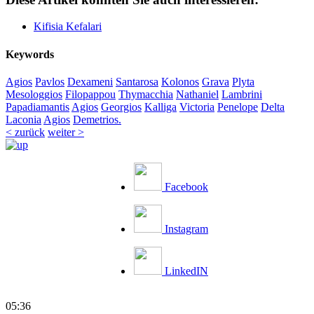
Kifisia Kefalari
Keywords
Agios
Pavlos
Dexameni
Santarosa
Kolonos
Grava
Plyta
Mesologgios
Filopappou
Thymacchia
Nathaniel
Lambrini
Papadiamantis
Agios
Georgios
Kalliga
Victoria
Penelope
Delta
Laconia
Agios
Demetrios.
< zurück
weiter >
Facebook
Instagram
LinkedIN
05:36