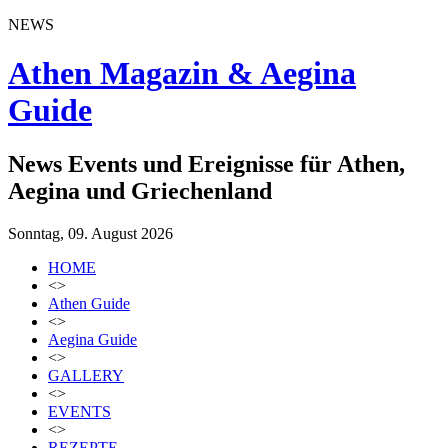
NEWS
Athen Magazin & Aegina
Guide
News Events und Ereignisse für Athen,
Aegina und Griechenland
Sonntag, 09. August 2026
HOME
<>
Athen Guide
<>
Aegina Guide
<>
GALLERY
<>
EVENTS
<>
REZEPTE