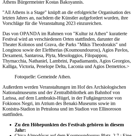
Athens Bürgermeister Kostas Bakoyannis.
"All Athens is a Stage" knüpft an die erfolgreiche Organisation des
letzten Jahres an, nachdem die Künstler aufgefordert wurden, ihre
Vorschläge für die Veranstaltung 2023 einzureichen.
Das von OPANDA im Rahmen von "Kultur ist Athen" kuratierte
Festival wird an verschiedenen Orten stattfinden, darunter die
Theater Kolonos und Grava, die Parks "Mikis Theodorakis" und
Longinou sowie der Eleftherias (Koumoundourou), Agios Pavlos,
Dexameni, Santarosa, Plyta, Mesologgios, Filopappou,
Thymacchia, Nathaniel, Lambrini, Papadiamantis, Agios Georgios,
Kalliga, Victoria, Penelope Delta, Laconia und Agios Demetrios.>
Fotoquelle: Gemeinde Athen.
Außerdem werden Veranstaltungen im Hof des Archäologischen
Nationalmuseums und der Zentralbibliothek am Bahnhof von
Larissa, auf dem Lambrakis-Hügel, in der Fußgängerzone von
Fokionos Negri, im Atrium des Benaki-
Museums
sowie im
Konistra-Stadion in Petralona und im Stadion von Ellinoroson
stattfinden.
Zu den Höhepunkten des Festivals gehören in diesem
Jahr:
Chica Almodóvar auf dem Koumoundourou-Platz, 2.7.: Eine