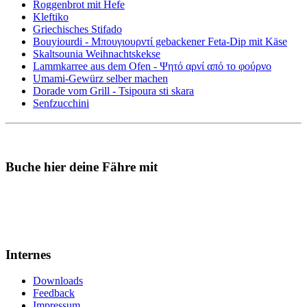
Roggenbrot mit Hefe
Kleftiko
Griechisches Stifado
Bouyiourdi - Μπουγιουρντί gebackener Feta-Dip mit Käse
Skaltsounia Weihnachtskekse
Lammkarree aus dem Ofen - Ψητό αρνί από το φούρνο
Umami-Gewürz selber machen
Dorade vom Grill - Tsipoura sti skara
Senfzucchini
Buche hier deine Fähre mit
Internes
Downloads
Feedback
Impressum