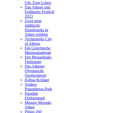
Chr. Zum Leben
Das Athens und
Epidaurus Festival
2023
Zwei neue
städtische
Hundeparks in
Athen eröffnet
Technopolis City
of Athens
Die Griechische
Marineakademie
Der Monastiraki-
Flohmarkt
Das Athener
Olympische
Sportzentrum
Kifisia Kefalari
Andrea
Papandreou-Park
Paradise
Erlebnispark
Megaro Mousiki
Athen
Piräus 260