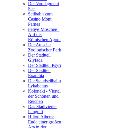
Der Vouliagmeni
See
Seilbahn zum
Casino Mont
Parnes
Fetiye-Moschee -
Auf der
Römischen Agora
Der Attische
Zoologischer Park
Der Stadtteil
Glyfada
Der Stadtteil Psyri
Der Stadtteil
Exarchia
Die Standseilbahn
Lykabettus
Kolonaki - Viertel
der Schönen und
Reichen
Das Stadtviertel
Pangrati
Hilton Athens:
Ende einer großen
Ära in der