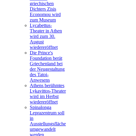
griechischen
Dichters Zisis
Economou wird
zum Museum
Lycabettus-
Theater in Athen
wird zum 30.
August
wiedereröffnet
Die Prince's
Foundation berät
Griechenland bei
der Neugestaltung
des Tatoi-
Anwesens
Athens berühmtes
Lykavittos-Theater
wird im Herbst
wiedereröffnet
Spinalonga
Leprazentrum soll
in
Ausstellungsfläche
umgewandelt
werden