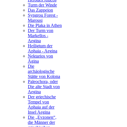
Turm der Winde
Das Zappeion
Syngrou Forest -
Marousi
Die Plaka in Athen
Der Turm von
Markellos -
Aegina
Heiligtum der
Aphaia - Aegina
Nektarios von
Ägina
Die
archäologische
Stätte von Kolona
Paleochora, oder
Die alte Stadt von
Aegina
Der griechische
Tempel von
Aphaia auf der
Insel Aegina
Die „Evzonen“,
die Männer der