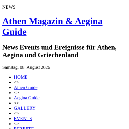
NEWS
Athen Magazin & Aegina
Guide
News Events und Ereignisse für Athen,
Aegina und Griechenland
Samstag, 08. August 2026
HOME
<>
Athen Guide
<>
Aegina Guide
<>
GALLERY
<>
EVENTS
<>
REZEPTE