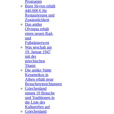
Programm
Burg Skyros erhält
440.000 € für
Restaurierung und
Zugänglichkeit
Das antike
Olympia erhält
einen neuen Rad-
und
Fußgängerweg
Was geschah am
19. Januar 1947
mit der
griechischen
Titanic
Die antike Stätte
Kerameikos in
Athen erhält neue
Besuchereinrichtungen
Griechenland
nimmt 19 Bräuche
und Traditionen in
die Liste des
Kulturerbes auf
Griechenland