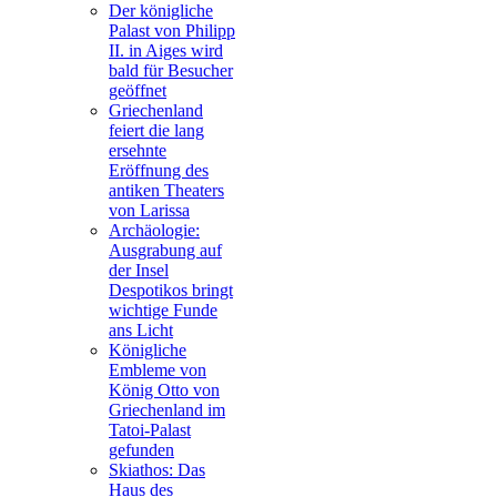
Der königliche
Palast von Philipp
II. in Aiges wird
bald für Besucher
geöffnet
Griechenland
feiert die lang
ersehnte
Eröffnung des
antiken Theaters
von Larissa
Archäologie:
Ausgrabung auf
der Insel
Despotikos bringt
wichtige Funde
ans Licht
Königliche
Embleme von
König Otto von
Griechenland im
Tatoi-Palast
gefunden
Skiathos: Das
Haus des