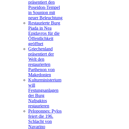
präsentiert den
Poseidon-Tempel
in Sounion mit
neuer Beleuchtung
Restaurierte Burg
Piada in Nea
Epidavros für die
Öffentlichkeit
geöffnet
Griechenland
präsentiert der
Welt den
restaurierten
Parthenon von
Makedonien
Kulturministerium
will
Festungsanlagen
der Burg
Nafpaktos
restaurieren
Peloponnes: Pylos
feiert die 196.
Schlacht von
Navarino