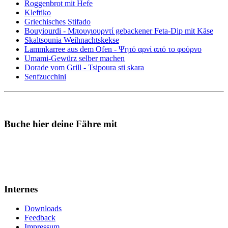
Roggenbrot mit Hefe
Kleftiko
Griechisches Stifado
Bouyiourdi - Μπουγιουρντί gebackener Feta-Dip mit Käse
Skaltsounia Weihnachtskekse
Lammkarree aus dem Ofen - Ψητό αρνί από το φούρνο
Umami-Gewürz selber machen
Dorade vom Grill - Tsipoura sti skara
Senfzucchini
Buche hier deine Fähre mit
Internes
Downloads
Feedback
Impressum