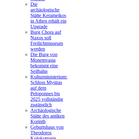
Die
archäologische
Stätte Kerameikos
in Athen erhält ein
Upgrade
Burg Chora auf
Naxos soll
Freilichtmuseum
werden
Die Burg von
Monemvasia
bekommt eine
Seilbahn
Kulturministerium:
Schloss Mystras
auf dem
Peloponnes bis
2025 vollständig
zugänglich
Archäologische
Stätte des antiken
Korinth
Geburtshaus von
Theodoros
Kolokotronis