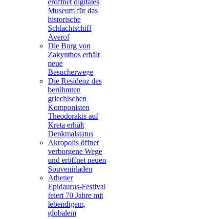
eröffnet digitales
Museum für das
historische
Schlachtschiff
Averof
Die Burg von
Zakynthos erhält
neue
Besucherwege
Die Residenz des
berühmten
griechischen
Komponisten
Theodorakis auf
Kreta erhält
Denkmalstatus
Akropolis öffnet
verborgene Wege
und eröffnet neuen
Souvenirladen
Athener
Epidaurus-Festival
feiert 70 Jahre mit
lebendigem,
globalem