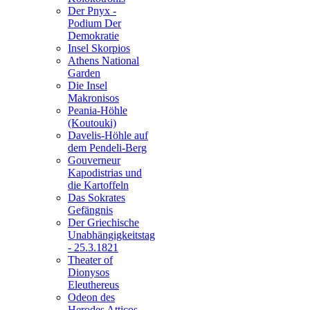
Der Pnyx -
Podium Der
Demokratie
Insel Skorpios
Athens National
Garden
Die Insel
Makronisos
Peania-Höhle
(Koutouki)
Davelis-Höhle auf
dem Pendeli-Berg
Gouverneur
Kapodistrias und
die Kartoffeln
Das Sokrates
Gefängnis
Der Griechische
Unabhängigkeitstag
- 25.3.1821
Theater of
Dionysos
Eleuthereus
Odeon des
Herodes Atticos