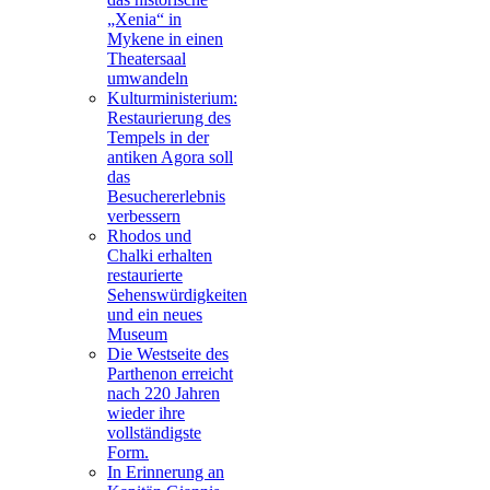
„Xenia“ in
Mykene in einen
Theatersaal
umwandeln
Kulturministerium:
Restaurierung des
Tempels in der
antiken Agora soll
das
Besuchererlebnis
verbessern
Rhodos und
Chalki erhalten
restaurierte
Sehenswürdigkeiten
und ein neues
Museum
Die Westseite des
Parthenon erreicht
nach 220 Jahren
wieder ihre
vollständigste
Form.
In Erinnerung an