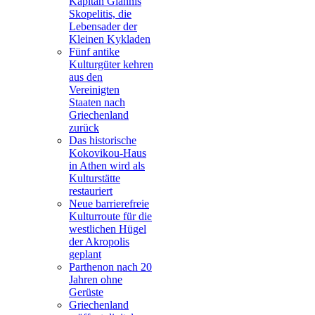
Kapitän Giannis
Skopelitis, die
Lebensader der
Kleinen Kykladen
Fünf antike
Kulturgüter kehren
aus den
Vereinigten
Staaten nach
Griechenland
zurück
Das historische
Kokovikou-Haus
in Athen wird als
Kulturstätte
restauriert
Neue barrierefreie
Kulturroute für die
westlichen Hügel
der Akropolis
geplant
Parthenon nach 20
Jahren ohne
Gerüste
Griechenland