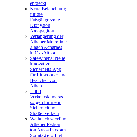
entdeckt
Neue Beleuchtung
für die
Fußgängerzone
Dionysiou
Areopagitou
Verlängerung der
Athener Metrolinie
2 nach Acharnes
in Ost-Attika
SafeAthens: Neue
innovative
Sicherheits-App
für Einwohner und
Besucher von
Athen
1.388
Verkehrskameras
sorgen für mehr
Sicherheit im
Straßenverkehr
Weihnachtsdorf im
Athener Pedion
tou Areos Park am
Sonntag eröffnet