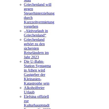
Mati
Griechenland will
gegen
Steuerhinterziehung
durch
Kurzzeitvermietung
vorgehen
„Aktivurlaub in
Griechenland“
Griechenland
gehört zu den
sichersten
Reiseländern im
Jahr 2023
Die U-Bahn-
Station Syntagma
in Athen wird
Gastgeber der
Kleinasien-
Katastrophe sein
Alkoholfreier
Urlaub
Elefsina offiziell
zur
Kulturhauptstadt