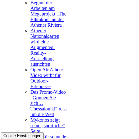
Beginn der
Arbeiten am
Megaprojekt „The
Ellinikon“ an der
Athener Riviera
Athener
Nationalgarten
wird eine
Augmented-
Reality-
Ausstellung
ausrichten
Open Air Athen:
Video wirbt für
Outdoor-
Erlebnisse
Das Promo-Video
„Gönnen Sie
sich…
Thessaloniki“ reist
um die Welt
Mykonos zeigt
seine „sportliche“
Seite
Cookie-Einstellungen
Metro für schnelle