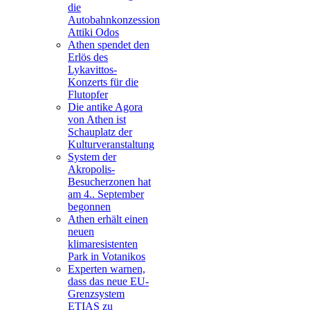
die
Autobahnkonzession
Attiki Odos
Athen spendet den
Erlös des
Lykavittos-
Konzerts für die
Flutopfer
Die antike Agora
von Athen ist
Schauplatz der
Kulturveranstaltung
System der
Akropolis-
Besucherzonen hat
am 4.. September
begonnen
Athen erhält einen
neuen
klimaresistenten
Park in Votanikos
Experten warnen,
dass das neue EU-
Grenzsystem
ETIAS zu