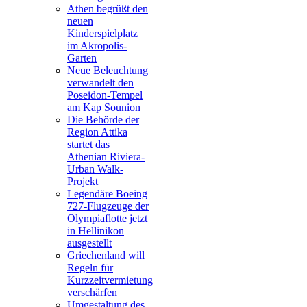
Athen begrüßt den
neuen
Kinderspielplatz
im Akropolis-
Garten
Neue Beleuchtung
verwandelt den
Poseidon-Tempel
am Kap Sounion
Die Behörde der
Region Attika
startet das
Athenian Riviera-
Urban Walk-
Projekt
Legendäre Boeing
727-Flugzeuge der
Olympiaflotte jetzt
in Hellinikon
ausgestellt
Griechenland will
Regeln für
Kurzzeitvermietung
verschärfen
Umgestaltung des