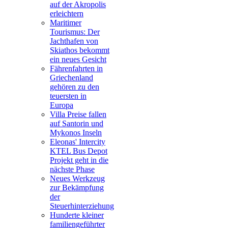
auf der Akropolis
erleichtern
Maritimer
Tourismus: Der
Jachthafen von
Skiathos bekommt
ein neues Gesicht
Fährenfahrten in
Griechenland
gehören zu den
teuersten in
Europa
Villa Preise fallen
auf Santorin und
Mykonos Inseln
Eleonas' Intercity
KTEL Bus Depot
Projekt geht in die
nächste Phase
Neues Werkzeug
zur Bekämpfung
der
Steuerhinterziehung
Hunderte kleiner
familiengeführter