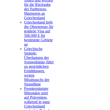
Athen und werben
für die Rückgabe
der Parthenon-
Marmoren an
Griechenland
Griechenland hebt
die Obergrenze für
goldene Visa auf
500.000 € für
bestimmte Gebiete
an
Griechische
Strände:
Überlastung der
Sonnenbänke führt
zu gerichtlichen
Ermittlungen
wegen
Missbrauchs der
Strandlinie
Premierminister
Mitsotakis setzt
auf Prävention,
während in ganz
Griechenland