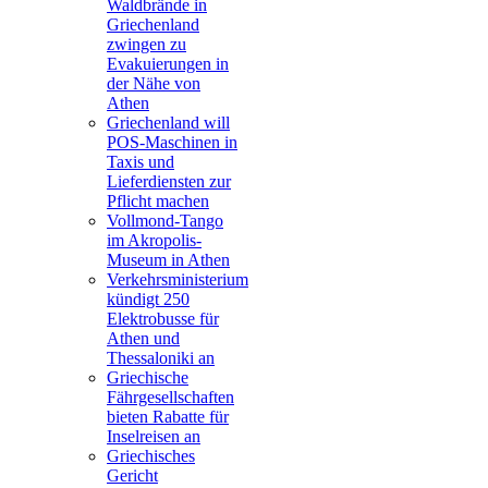
Waldbrände in
Griechenland
zwingen zu
Evakuierungen in
der Nähe von
Athen
Griechenland will
POS-Maschinen in
Taxis und
Lieferdiensten zur
Pflicht machen
Vollmond-Tango
im Akropolis-
Museum in Athen
Verkehrsministerium
kündigt 250
Elektrobusse für
Athen und
Thessaloniki an
Griechische
Fährgesellschaften
bieten Rabatte für
Inselreisen an
Griechisches
Gericht