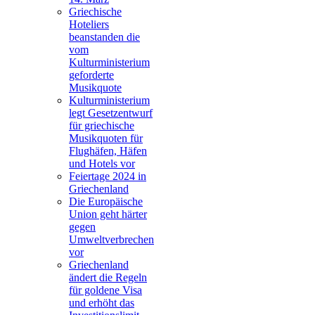
Griechische
Hoteliers
beanstanden die
vom
Kulturministerium
geforderte
Musikquote
Kulturministerium
legt Gesetzentwurf
für griechische
Musikquoten für
Flughäfen, Häfen
und Hotels vor
Feiertage 2024 in
Griechenland
Die Europäische
Union geht härter
gegen
Umweltverbrechen
vor
Griechenland
ändert die Regeln
für goldene Visa
und erhöht das