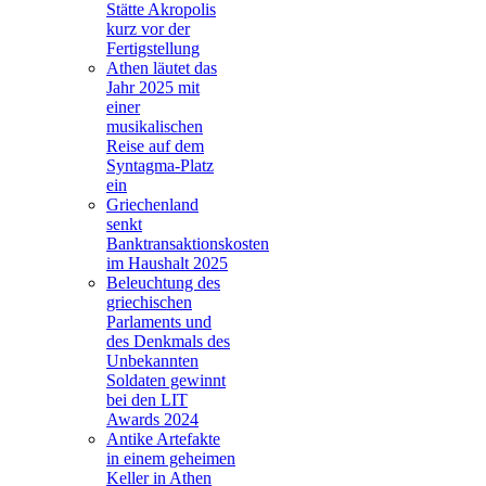
Stätte Akropolis
kurz vor der
Fertigstellung
Athen läutet das
Jahr 2025 mit
einer
musikalischen
Reise auf dem
Syntagma-Platz
ein
Griechenland
senkt
Banktransaktionskosten
im Haushalt 2025
Beleuchtung des
griechischen
Parlaments und
des Denkmals des
Unbekannten
Soldaten gewinnt
bei den LIT
Awards 2024
Antike Artefakte
in einem geheimen
Keller in Athen