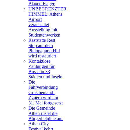
Blauen Flagge
UNBEGRENZTER
HIMMEL: Athens
Airport
veranstaltet
Ausstellung mit
Studentenwerken
Raststätte Rest
Stop auf dem
Philopappou Hill
wird restauriert
Kontaktlose
Zahlungen für
Busse in 33
Städten und Inseln
Die
Fährverbindung
Griechenland-
Zypern wird am
31. Mai fortgesetzt
Die Gemeinde
Athen rüstet die
Bürgerhelpline auf
Athen City
Festival kehrt