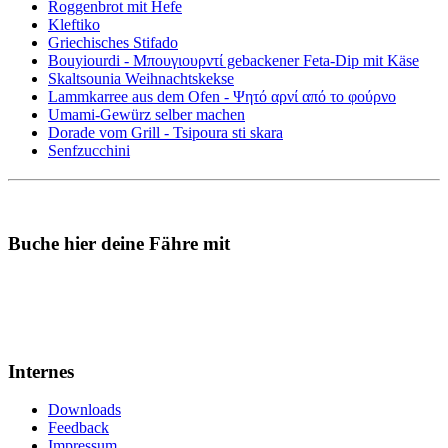
Roggenbrot mit Hefe
Kleftiko
Griechisches Stifado
Bouyiourdi - Μπουγιουρντί gebackener Feta-Dip mit Käse
Skaltsounia Weihnachtskekse
Lammkarree aus dem Ofen - Ψητό αρνί από το φούρνο
Umami-Gewürz selber machen
Dorade vom Grill - Tsipoura sti skara
Senfzucchini
Buche hier deine Fähre mit
Internes
Downloads
Feedback
Impressum