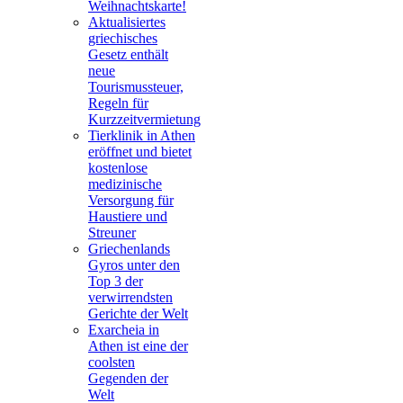
Weihnachtskarte!
Aktualisiertes
griechisches
Gesetz enthält
neue
Tourismussteuer,
Regeln für
Kurzzeitvermietung
Tierklinik in Athen
eröffnet und bietet
kostenlose
medizinische
Versorgung für
Haustiere und
Streuner
Griechenlands
Gyros unter den
Top 3 der
verwirrendsten
Gerichte der Welt
Exarcheia in
Athen ist eine der
coolsten
Gegenden der
Welt