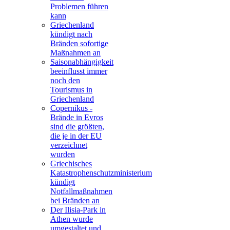
Problemen führen
kann
Griechenland
kündigt nach
Bränden sofortige
Maßnahmen an
Saisonabhängigkeit
beeinflusst immer
noch den
Tourismus in
Griechenland
Copernikus -
Brände in Evros
sind die größten,
die je in der EU
verzeichnet
wurden
Griechisches
Katastrophenschutzministerium
kündigt
Notfallmaßnahmen
bei Bränden an
Der Ilisia-Park in
Athen wurde
umgestaltet und