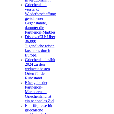
Investitionslimit
Griechenland
verstärkt
Wiederbeschaffung
gestohlener
Gegenstände,
darunter die
Parthenon-Marbles
DiscoverEU: Über
36.000
Jugendliche reisen
kostenlos durch
Europa
Griechenland zählt
2024 zu den
weltweit besten
Orten für den
Ruhestand
Rückgabe der
Parthenon-
Marmoren an
Griechenland ist
ein nationales Ziel
Eintrittspreise für
griechische