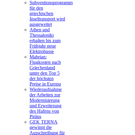
Subventionsprogramm
für den
griechischen
Inseltransport wird
ausgeweitet
Athen und
Thessaloniki
erhalten bis zum
Frühjahr neue
Elektrobusse
Mabrian:
Flugkosten nach
Griechenland
unter den Top 5
der höchsten
Preise in Europa
Wiederaufnahme
der Arbeiten zur
Modernisierung
und Erweiterung
des Hafens von
Piräus
GEK TERNA
gewinnt die
Ausschreibung für