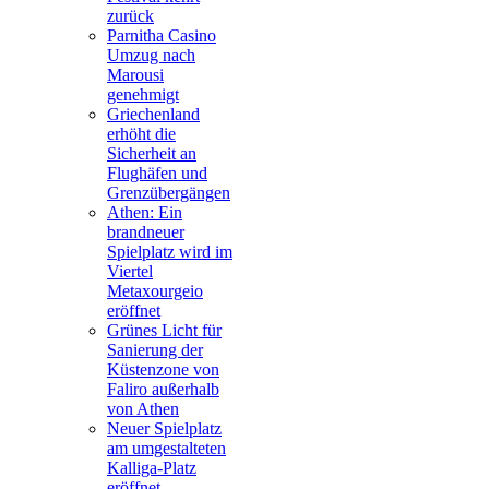
zurück
Parnitha Casino
Umzug nach
Marousi
genehmigt
Griechenland
erhöht die
Sicherheit an
Flughäfen und
Grenzübergängen
Athen: Ein
brandneuer
Spielplatz wird im
Viertel
Metaxourgeio
eröffnet
Grünes Licht für
Sanierung der
Küstenzone von
Faliro außerhalb
von Athen
Neuer Spielplatz
am umgestalteten
Kalliga-Platz
eröffnet