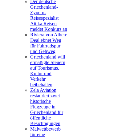
Der deutsche
Griechenland-
Zypern-
Reisespezialist
Attika Reisen
meldet Konkurs an
Riviera von Athen:
Deal ebnet Weg
für Fahrradspur
und Gehweg
Griechenland will
ermäßigte Steuern
auf Tourismus,
Kultur und
Verkehr
beibehalten
Zela Aviation
restauriert zwei
historische
Flugzeuge in
Griechenland für
öffentliche
Besichtigungen
Malwettbewerb
für eine