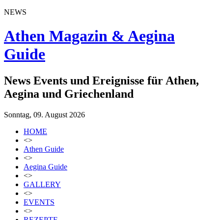
NEWS
Athen Magazin & Aegina
Guide
News Events und Ereignisse für Athen,
Aegina und Griechenland
Sonntag, 09. August 2026
HOME
<>
Athen Guide
<>
Aegina Guide
<>
GALLERY
<>
EVENTS
<>
REZEPTE