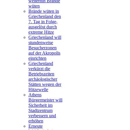
weiterhin Brände
wüten
Brände wüten in
Griechenland den
7. Tag in Folge,
ausgelöst durch
extreme Hitze
Griechenland will
stundenweise
Besucherzonen
auf der Akropolis
einrichten
Griechenland
verkürzt die
Betriebszeiten
archäologischer
Stätten wegen der
Hitzewelle
Athens
Bürgermeister will
Sicherheit im
Stadtzentrum
verbessern und
erhöhen
Erneute