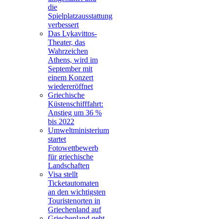
die
Spielplatzausstattung
verbessert
Das Lykavittos-
Theater, das
Wahrzeichen
Athens, wird im
September mit
einem Konzert
wiedereröffnet
Griechische
Küstenschifffahrt:
Anstieg um 36 %
bis 2022
Umweltministerium
startet
Fotowettbewerb
für griechische
Landschaften
Visa stellt
Ticketautomaten
an den wichtigsten
Touristenorten in
Griechenland auf
Griechenland geht