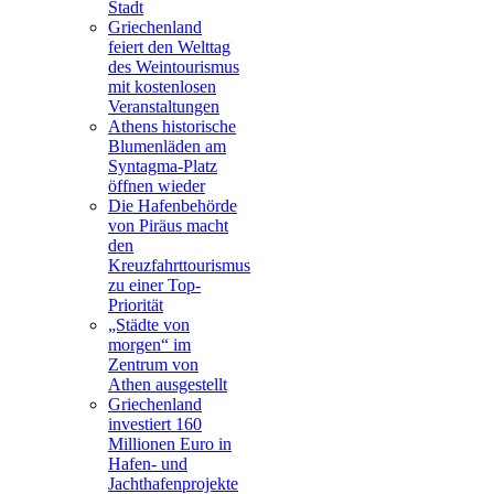
Stadt
Griechenland
feiert den Welttag
des Weintourismus
mit kostenlosen
Veranstaltungen
Athens historische
Blumenläden am
Syntagma-Platz
öffnen wieder
Die Hafenbehörde
von Piräus macht
den
Kreuzfahrttourismus
zu einer Top-
Priorität
„Städte von
morgen“ im
Zentrum von
Athen ausgestellt
Griechenland
investiert 160
Millionen Euro in
Hafen- und
Jachthafenprojekte