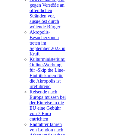
gegen Verstöße an
öffentlichen
Stränden vor,
ausgelöst durch
wütende Bürger
Akropolis-
Besucherzonen
treten im
September 2023 in
Kraft
Kulturministerium:
Online-Werbung
für -Skip the Line-
Eintrittskarten für
die Akropolis ist
irreführend
Reisende nach
Europa müssen bei
der Einreise in die
EU eine Gebühr
von 7 Euro
entrichten
Radfahrer fahren
von London nach