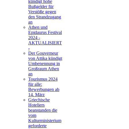
kündigt hohe
Bußgelder für
Verstöße gegen
den Strandzugang
an
Athen und
Epidaurus Festival
2024 -
AKTUALISIERT
-
Der Gouverneur
von Attika kündigt
Umbenennung in
Großraum Athen
an
Tourismus 2024
für alle:
Bewerbungen ab
14. März
Griechische
Hoteliers
beanstanden die
vom
Kulturministerium
geforderte