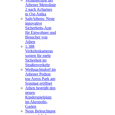
Verlängerung der
Athener Metrolinie
2 nach Acharnes
in Ost-Attika
SafeAthens: Neue
innovative
Sicherheits-App
für Einwohner und
Besucher von
Athen
1.388
Verkehrskameras
sorgen für mehr
Sicherheit im
Straßenverkehr
Weihnachtsdorf im
Athener Pedion
tou Areos Park am
Sonntag eröffnet
Athen begrüßt den
neuen
Kinderspielplatz
im Akropolis-
Garten
Neue Beleuchtung