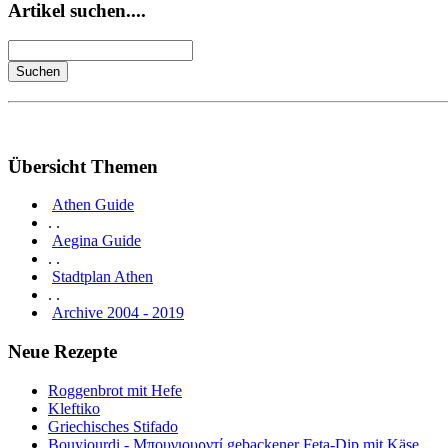
Artikel suchen....
Übersicht Themen
Athen Guide
. .
Aegina Guide
. .
Stadtplan Athen
. .
Archive 2004 - 2019
Neue Rezepte
Roggenbrot mit Hefe
Kleftiko
Griechisches Stifado
Bouyiourdi - Μπουγιουρντί gebackener Feta-Dip mit Käse