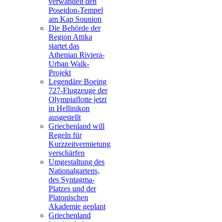
verwandelt den
Poseidon-Tempel
am Kap Sounion
Die Behörde der
Region Attika
startet das
Athenian Riviera-
Urban Walk-
Projekt
Legendäre Boeing
727-Flugzeuge der
Olympiaflotte jetzt
in Hellinikon
ausgestellt
Griechenland will
Regeln für
Kurzzeitvermietung
verschärfen
Umgestaltung des
Nationalgartens,
des Syntagma-
Platzes und der
Platonischen
Akademie geplant
Griechenland